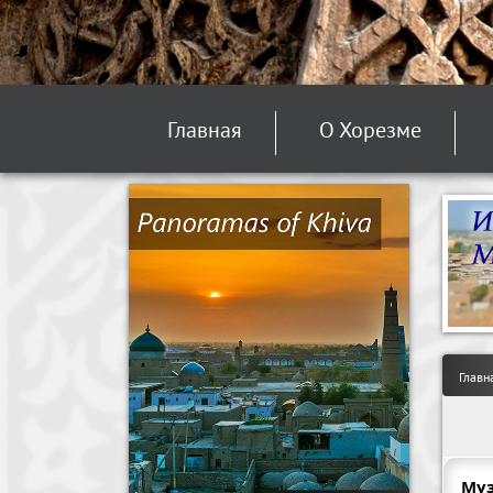
Главная
О Хорезме
Главн
Муз