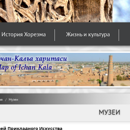
История Хорезма
Жизнь и культура
ая
Музеи
МУЗЕИ
ей Прикладного Искусства