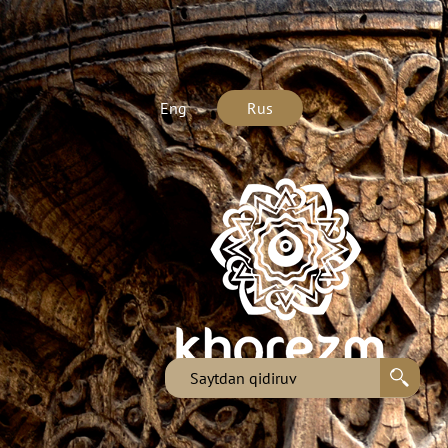
Eng
Rus