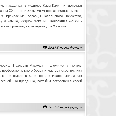
зма находится в медресе Казы-Калян и включает
азцы XX в. Гости Хивы могут познакомиться здесь с
их прекрасные образцы ювелирного искусства,
еву и камню, медной чеканки. Коллекция женских
еских приемов, характерных для Хорезма.
29278 марта ўқилди
емориал Пахлаван-Махмуда – сложился у могилы
а, профессионального борца и мастера-скорняжника
лся не только в Хиве, но и в Иране, Индии как
олезней. По преданию, поэт был похоронен в своей
28938 марта ўқилди