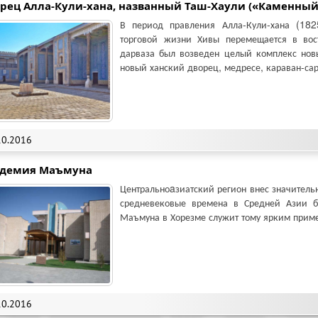
рец Алла-Кули-хана, названный Таш-Хаули («Каменный
В период правления Алла-Кули-хана (182
торговой жизни Хивы перемещается в вос
дарваза был возведен целый комплекс новы
новый ханский дворец, медресе, караван-сар
10.2016
адемия Маъмуна
Центральноaзиатский регион внес значитель
средневековые времена в Средней Азии 
Маъмуна в Хорезме служит тому ярким прим
10.2016