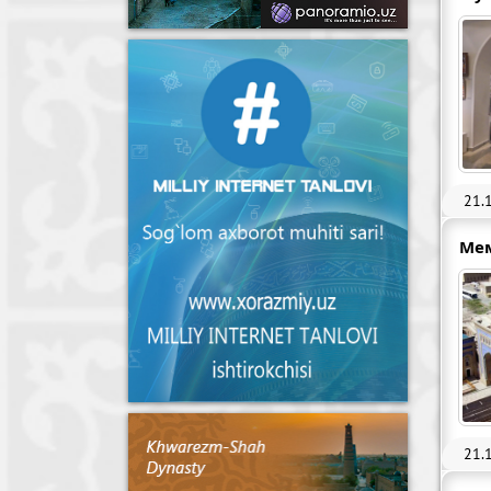
21.
Ме
21.