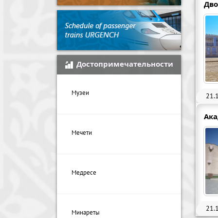
Дво
Достопримечательности
Музеи
21.
Ак
Мечети
Медресе
21.
Минареты