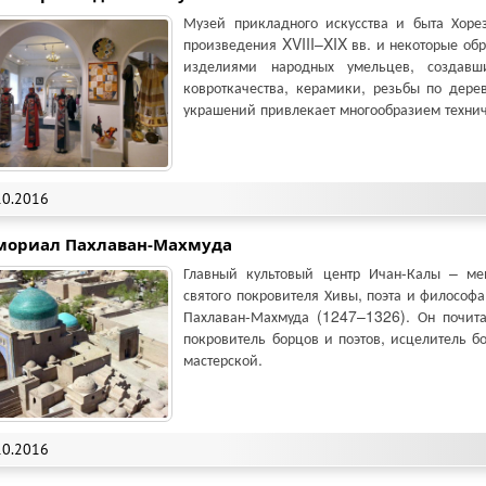
Музей прикладного искусства и быта Хоре
произведения XVIII–XIX вв. и некоторые обр
изделиями народных умельцев, создавш
ковроткачества, керамики, резьбы по дер
украшений привлекает многообразием технич
10.2016
мориал Пахлаван-Махмуда
Главный культовый центр Ичан-Калы – м
святого покровителя Хивы, поэта и философ
Пахлаван-Махмуда (1247–1326). Он почита
покровитель борцов и поэтов, исцелитель б
мастерской.
10.2016