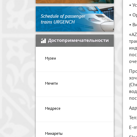
• У
• О
• В
«AZ
Достопримечательности
тра
инд
пос
Музеи
оче
Про
хоч
Мечети
(Ch
вод
пос
Адр
Медресе
Тел
E-m
Минареты
Sky