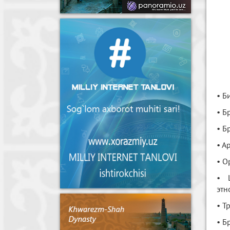
• Б
• Б
• Б
• А
• О
• Ш
этн
• Т
• Б