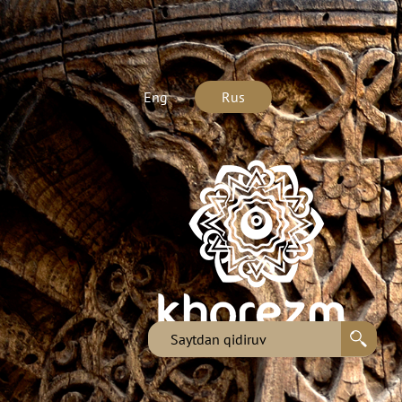
Eng
Rus