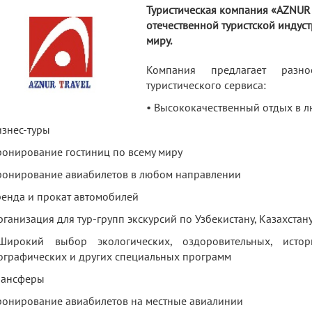
Туристическая компания «AZNUR 
отечественной туристской индус
миру.
Компания предлагает разн
туристического сервиса:
• Высококачественный отдых в л
изнес-туры
ронирование гостиниц по всему миру
ронирование авиабилетов в любом направлении
ренда и прокат автомобилей
рганизация для тур-групп экскурсий по Узбекистану, Казахстану
ирокий выбор экологических, оздоровительных, истори
ографических и других специальных программ
рансферы
ронирование авиабилетов на местные авиалинии