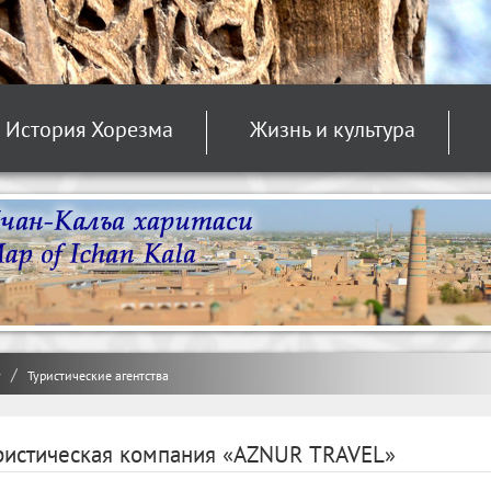
История Хорезма
Жизнь и культура
y
Туристические агентства
ристическая компания «AZNUR TRAVEL»