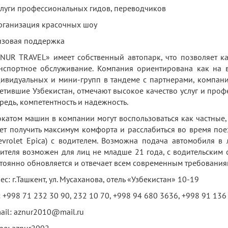
слуги профессиональных гидов, переводчиков
рганизация красочных шоу
изовая поддержка
NUR TRAVEL» имеет собственный автопарк, что позволяет к
нспортное обслуживание. Компания ориентирована как на 
ивидуальных и мини-групп в тандеме с партнерами, компания
етившие Узбекистан, отмечают высокое качество услуг и проф
редь, компетентность и надежность.
катом машин в компании могут воспользоваться как частные, 
ет получить максимум комфорта и расслабиться во время по
evrolet Epica) с водителем. Возможна подача автомобиля в
ителя возможен для лиц не младше 21 года, с водительским 
тоянно обновляется и отвечает всем современным требования
ес: г.Ташкент, ул. Мусаханова, отель «Узбекистан» 10-19
: +998 71 232 30 90, 232 10 70, +998 94 680 3636, +998 91 136
ail: aznur2010@mail.ru
pe: aznur2002