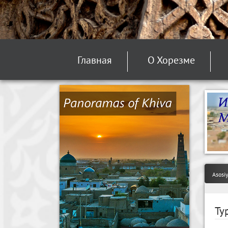
Главная
О Хорезме
Asosi
Ту