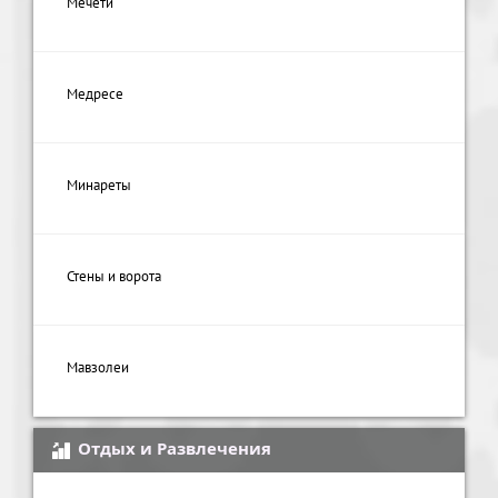
Мечети
Медресе
Минареты
Стены и ворота
Мавзолеи
Отдых и Развлечения