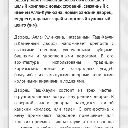
целый комплекс новых строений, связанный с
именем Алла-Кули-хана: новый ханский дворец,
медресе, караван-сарай и торговый купольный
центр (тим).
Дворец Алла-Кули-хана, названный Таш-Хаули
(«Каменный двор»), напоминает крепость с
высокими стенами, увенчанными зубцами,
башнями и укрепленными воротами. В его
архитектуре использованы традиции
хорезмских домов и загородных усадеб
(«хаули») с их замкнутыми дворами, тенистыми
колонными айванами и лоджиями.
Дворец Таш-Хаули состоит из трех частей,
сгруппированных вокруг внутренних дворов. В
северной части дворца находится жилой
ханский комлекс, или гарем. С юго-востока к
нему примыкают парадное помещение для
ханских приемов – ишрат-хаули, а с юго-запада
– место судебных разбирательств (арзхана).