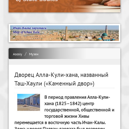
Asosiy
Музеи
Дворец Алла-Кули-хана, названный
Таш-Хаули («Каменный двор»)
В период правления Алла-Кули-
хана (1825–1842) центр
государственной, общественной и
торговой жизни Хивы
перемещается в восточную часть Ичан-Калы.
Здесь у ворот Палван-дарваза был возведен