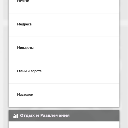
Мечети
Медресе
Минареты
Стены и ворота
Мавзолеи
Отдых и Развлечения