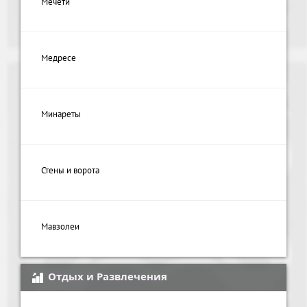
Мечети
Медресе
Минареты
Стены и ворота
Мавзолеи
Отдых и Развлечения