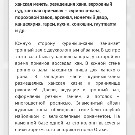
ханская мечеть, резиденция хана, верховный
суд, ханская приемная – куриныш-хана,
пороховой завод, арсенал, монетный двор,
канцелярия, гарем, кухни, конюшни, гауптвахта
и др.
Южную сторону куриныш-ханы занимает
тронный зал с двухколонным айваном. В центре
этого зала была установлена юрта, у которой во
время приемов восседал хан. В южной стене
тронного зала находится ниша для ханского
трона. В западной части куриныш-ханы
размещались ханская казна и хранилище
рукописей. Двери, ведущие в тронный зал,
оформлены резным ганчем, а потолок –
многоцветной росписью. Знаменитый айван
куриныш-ханы облицован сине-бело-голубой
майоликой с великолепным орнаментом. На
каменной базе одной из его колонн высечены
стихи хорезмского историка и поэта Огахи.