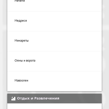
Мечети
Медресе
Минареты
Стены и ворота
Мавзолеи
Отдых и Развлечения