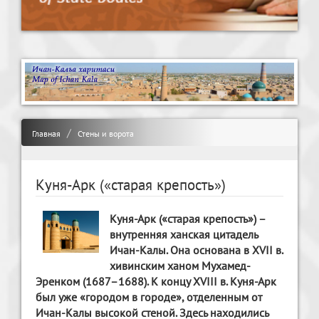
Главная
Стены и ворота
Куня-Арк («старая крепость»)
Куня-Арк («старая крепость») –
внутренняя ханская цитадель
Ичан-Калы. Она основана в XVII в.
хивинским ханом Мухамед-
Эренком (1687–1688). К концу XVIII в. Куня-Арк
был уже «городом в городе», отделенным от
Ичан-Калы высокой стеной. Здесь находились