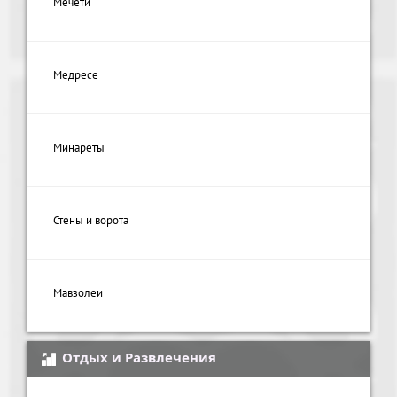
Мечети
Медресе
Минареты
Стены и ворота
Мавзолеи
Отдых и Развлечения