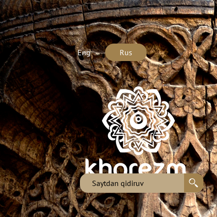
Eng
Rus