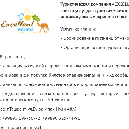
Туристическая компания «EXCEL
спектр услуг для туристических к
индивидуальных туристов со всег
Услуги компании:
• Бронирование гостиниц от «эко
• Организация встреч туристов в
IP транспорт;
рганизация экскурсий с профессиональными гидами и перево
ронирование и покупка билетов от авиакомпании и ж/д сообщ
рганизация конференций, семинаров и корпоративных меропр
Предоставление стоматологических услуг, которые о
матологического тура в Узбекистан.
ес: г.Ташкент, ул.Буюк Ипак Йули 48/5
.: +99895 199-36-72, +99890 325-44-91
pe: nilufar.qarshieva1