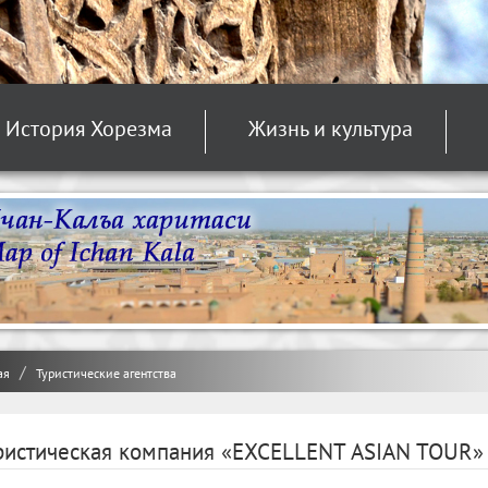
История Хорезма
Жизнь и культура
ая
Туристические агентства
ристическая компания «EXCELLENT ASIAN TOUR»