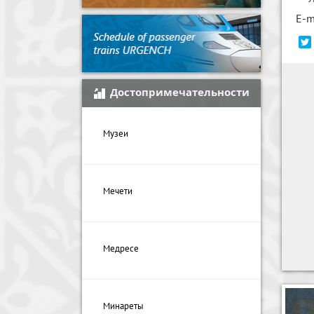
E-m
Достопримечательности
Музеи
Мечети
Медресе
Минареты