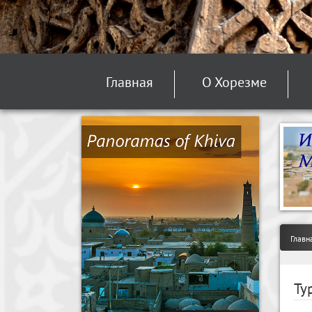
Главная
О Хорезме
Главн
Ту