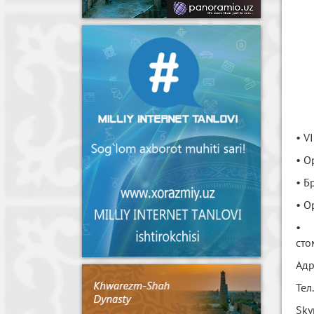
• V
• О
• Б
• О
• 
сто
Адр
Тел
Sky