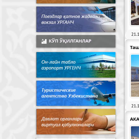
21.
КЎП ЎҚИЛГАНЛАР
Таш
21.
АК