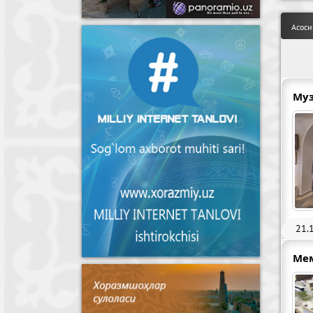
Асоси
Муз
21.
Ме