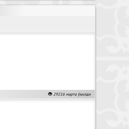
29216 марта ўқилди