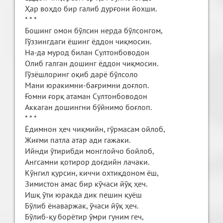
Ҳар воҳдо бир галиб дурғони йохши.
* * *
Бошинг омон бўлсин нерда бўлсонгом,
Гўззингдаги ёшинг ёддон чиқмосин.
На-да мурод билан Султонбоводон
Олиб галган дошинг ёддон чиқмосин.
Гўзёшлоринг оқиб дарё бўлсоло
Мани юракимни-бағримни доғлоп.
Ғомни ғорқ атаман Султонбоводон
Аккаган дошингни бўйнимо боғлоп.
* * *
Ёдимнон ҳеч чиқмийн, гўрмасам ойлоб,
Жиғми патла атар ади гажаки.
Ийнди ўтирибди монглойчо бойлоб,
Ангсамни қотирор доғдийн лачаки.
Кўнгил қурсин, киччи охтиқдоном ёш,
Зимистон амас бир кўчаси йўқ ҳеч.
Ишқ ўти юракда дик пешин қуёш
Бўлиб ёнаваржак, ўчаси йўқ ҳеч.
Бўлиб-қу борётир ўмри гуним геч,