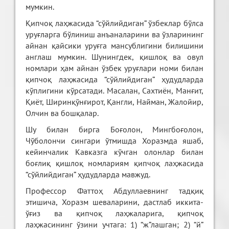
мумкин.
Қипчоқ лаҳжасида “сўйлийдиган” ўзбеклар бўлса
уруғларга бўлиниш анъаналарини ва ўзларининг
айнан қайсики уруғга мансублигини билишини
англаш мумкин. Шунингдек, қишлоқ ва овул
номлари ҳам айнан ўзбек уруғлари номи билан
қипчоқ лаҳжасида “сўйлийдиган” ҳудудларда
кўплигини кўрсатади. Масалан, Сахтиён, Манғит,
Қиёт, Ширинқўнғирот, Қангли, Найман, Жалойир,
Олчин ва бошқалар.
Шу билан бирга Боғолон, Мингбоғолон,
Чўболончи сингари ўтмишда Хоразмда яшаб,
кейинчалик Кавказга кўчган олонлар билан
боғлиқ қишлоқ номлариям қипчоқ лаҳжасида
“сўйлийдиган” ҳудудларда мавжуд.
Профессор Фаттоҳ Абдуллаевнинг тадқиқ
этишича, Хоразм шеваларини, дастлаб иккита-
ўғиз ва қипчоқ лаҳжаларига, қипчоқ
лаҳжасининг ўзини учтага: 1) “ж”лашган; 2) “й”