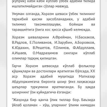
(кўприк) каби каби кўплаб ўзбек адабий тилида
ишлатилмайдиган сўзлар мавжуд.
Умуман олганда, Хоразм шеваси ўзбек тилининг
таркибий қисми ҳисобланадики, у адабий
тилимиз такомиллашуви, бойиши ва
тараққиётига ўзига хос ҳисса қўшиб келмоқда.
Хоразм шеваларини А.Фрейман, Н.Баскаков,
В.Радлов, Е.Поливанов, И.Зарубин, А.Боровков,
К.Юдахин, В.Решетов, Ғ.Олимов, Ф.Абдуллаев,
А.Ишаев, О.Мадраҳимов сингари кўплаб
олимлар тадқиқ қилишган.
Гарчи Хоразм шевасида кўплаб фольклор
қўшиқлари ва достонлари яратилган бўлсада, ХХ
аср Хоразм адабий муҳитида Матназар
Абдулҳакимгача биронта шоир ўғиз лаҳжасида
шеърлар туркумини яратмаганди. Бу ҳақда
шоирнинг ўзи қуйидагича ёзганди:
“Жаҳонда бир қанча ўлик тиллар бор. Баъзида
ўйлаб қоламан – хўш, уларнинг ўлими нимадан