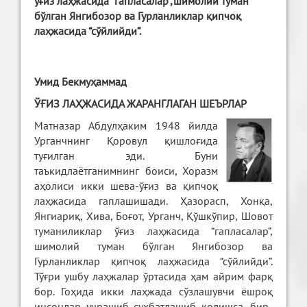
ўғиз лаҳжасида “гапласалар”,шимолий туман
бўлган Янгибозор ва Гурланликлар қипчоқ
лаҳжасида “сўйлийди”.
Умид Бекмуҳаммад
ЎҒИЗ ЛАҲЖАСИДА ЖАРАНГЛАГАН ШЕЪРЛАР
Матназар Абдулҳаким 1948 йилда
Урганчнинг Қоровул қишлоғида
туғилган эди. Буни
таъкидлаётганимнинг боиси, Хоразм
аҳолиси икки шева-ўғиз ва қипчоқ
лаҳжасида гаплашишади. Ҳазорасп, Хонқа,
Янгиариқ, Хива, Боғот, Урганч, Қўшкўпир, Шовот
туманиликлар ўғиз лаҳжасида “гапласалар”,
шимолий туман бўлган Янгибозор ва
Гурланликлар қипчоқ лаҳжасида “сўйлийди”.
Тўғри ушбу лаҳжалар ўртасида ҳам айрим фарқ
бор. Гоҳида икки лаҳжада сўзлашувчи ёшроқ
инсонлар учрашиб суҳбатлашиб қолишса, бир-