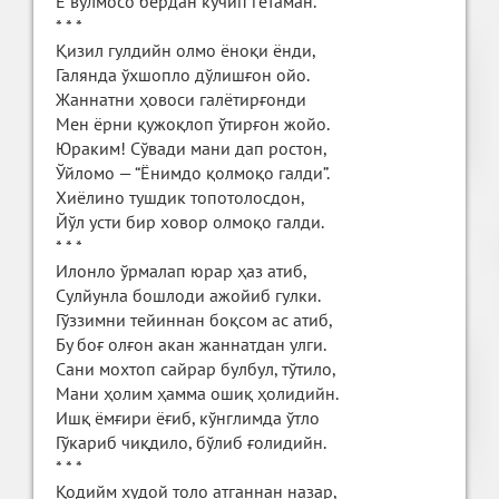
Ё вўлмосо бердан кўчип гетаман.
* * *
Қизил гулдийн олмо ёноқи ёнди,
Галянда ўхшопло дўлишғон ойо.
Жаннатни ҳовоси галётирғонди
Мен ёрни қужоқлоп ўтирғон жойо.
Юраким! Сўвади мани дап ростон,
Ўйломо — “Ёнимдо қолмоқо галди”.
Хиёлино тушдик топотолосдон,
Йўл усти бир ховор олмоқо галди.
* * *
Илонло ўрмалап юрар ҳаз атиб,
Сулйунла бошлоди ажойиб гулки.
Гўззимни тейиннан боқсом ас атиб,
Бу боғ олғон акан жаннатдан улги.
Сани мохтоп сайрар булбул, тўтило,
Мани ҳолим ҳамма ошиқ ҳолидийн.
Ишқ ёмғири ёғиб, кўнглимда ўтло
Гўкариб чиқдило, бўлиб ғолидийн.
* * *
Қодийм худой толо атганнан назар,