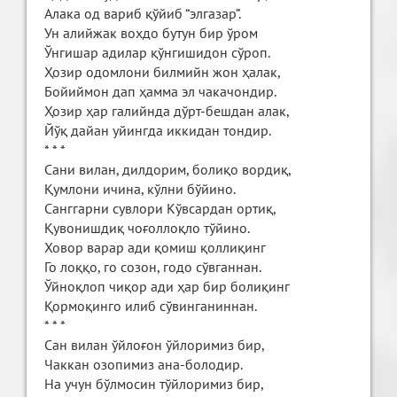
Алака од вариб қўйиб “элгазар”.
Ун алийжак вохдо бутун бир ўром
Ўнгишар адилар қўнгишидон сўроп.
Ҳозир одомлони билмийн жон ҳалак,
Бойиймон дап ҳамма эл чакачондир.
Ҳозир ҳар галийнда дўрт-бешдан алак,
Йўқ дайан уйингда иккидан тондир.
* * *
Сани вилан, дилдорим, болиқо вордиқ,
Қумлони ичина, кўлни бўйино.
Санггарни сувлори Кўвсардан ортиқ,
Қувонишдиқ чоғоллоқло тўйино.
Ховор варар ади қомиш қоллиқинг
Го лоққо, го созон, годо сўвганнан.
Ўйноқлоп чиқор ади ҳар бир болиқинг
Қормоқинго илиб сўвинганиннан.
* * *
Сан вилан ўйлоғон ўйлоримиз бир,
Чаккан озопимиз ана-болодир.
На учун бўлмосин тўйлоримиз бир,