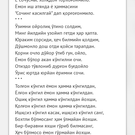
Ёмон иш атянда ё ҳаммасини
“Сочинг касилгай” дап қорғоғонмило.
* * *
Ўзимни ойролиқ ўтино солдим,
Минг йилдийн узойип гетди ҳар ҳапта.
Юраким сорсиди, ҳеч билмийн қолдим,
Дўшмонло дош отди қойси тарапдан.
Қорни очло дўйор ўтиб гун, ойло,
Ёмон бўлор акан кўнгилни очи.
Отиздо тўвлониб дурғон буғдойло
Ўрис юртда юрйан ёримни сочи.
* * *
Толғон кўнгил ёмон ҳамма кўнгилдан,
Ёлғон кўнгил ёмон ҳамма кўнгилдан.
Ошиқ кўнгил ҳамма кўнгилдан йохши,
Қолғон кўнгил ёмон ҳамма кўнгилдан.
Ишқсиз кўнгил касак, ишқсиз кўнгил санг,
Бохтли бўлмосанг ҳам ўлмайан йохши.
Бир-биравни яхши гўриб билмасанг,
Ҳеч бўлмосо ёмон гўрмайан йохши.