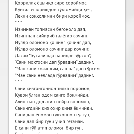
Қоррилиқ ёшлиқо сиро сороймос.
Кўнгил ёшоришдон тўхтомийди ҳеч,
Лекин соққолимни бири қороймос.
* * *
Изимнан топмасин бегоноло дап,
Изингнан сийириб галётир сочинг.
Йўлдо оломоно қошинг қочинг дап,
Йўлдо оломоно сочинг дар қочинг.
Дасам “Бу галишда паридан зўрсон”,
“Сани мохтосин дап ўрвадим” дадинг.
“Ман сани соғиндим, сан на” дап сўрсом
“Ман сани неллада гўрвадим” дадинг.
* * *
Сани қизғонғоннон тилка поромон,
Қуври ўлган одом санго боқмийди.
Алингнан дод атип нейра воромон,
Санингдийн қиз охир кима ёқмийди.
Сани дап ёномон гулхоннон гулгун,
Сани дап бир гуни ўчип гетаман.
Ё сани тўй атип оломон бир гун,