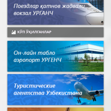
КЎП ЎҚИЛГАНЛАР