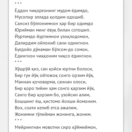
* * *
Ёддон чиқорғонинг мудом ёдимдо,
Мусопир эллада қолдим одошиб.
Сансиз бўлғонимнон ҳар бир одимдо
Юрийман минг ёвуқ билан сотошип.
Йуртимдо йуртимнон узоқлодомон,
Далирдим ойлониб сани одингнон.
Буғдойо дўнаман бўлсом-до сомон,
Ёдингнон чиққоним чиқсо ёдингнон.
* * *
Хўшрўй қиз, сан қойси юртни болоси,
Бир гун йўқ ойтожоқ сонго орзим йўқ.
Маннан қочоварма, саннан олоси,
Бир қоро тийин ҳам сонго қарзим йўқ.
Санго бир қорзим бо, узойсин алим,
Бошшинг ёш, қистомо йохши йомоним.
Вох, соати келиб етса ажалим,
Жонимни тўлийман жонинга, жоним.
* * *
Мейрингнан мовотни сиро қўймиймон,