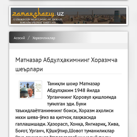
Асосий
Хоразмликлар
Матназар Абдулҳакимнинг Хоразмча
шеърлари
Таниқли шоир Матназар
Абдулҳаким 1948 йилда
Урганчнинг Қоровул қишлоғида
туғилган эди. Буни
таъкидлаётганимнинг боиси, Хоразм аҳолиси
икки шева-ўғиз ва қипчоқ лаҳжасида
гаплашишади. Ҳазорасп, Хонқа, Янгиариқ, Хива,
Боғот, Урганч, Қўшкўпир,Шовот туманиликлар