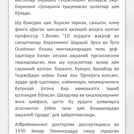
бирининг сўзларини тушунмаган ҳолатлар ҳам
бўлади.
Шу боисдан ҳам Хоразм тарихи, санъати, илму
фанга қўшган ҳиссасига қизиқиб воҳага келган
профессор С.Волин “10 асрдаги жуғроф ва
саёҳатчилар Хоразмнинг Шарқий Эрон ва Ўрта
Осиёнинг бошқа минтақаларидан тили, урф-
одатлари билан кескин ажралиб турганлигини
таъкидлашган. Ана шу хусусиятлар ҳозир ҳам
сақланиб қолган. Тошкент, Бухоро, Ашхабод ва
Чоржўйдан кейин Хива ёки Тўрткўлга келсанг,
худди урф-одатлари, кийимлари, меъморчилиги
бутунлай ўзгача бир мамлакатга тушиб
қолгандек бўласан. Шаҳарлар ва қишлоқларнинг
янги қиёфаси, ҳатто бу ердаги шеваларга
асосланган ўзбек тили ҳам бошқалардан
ажралиб туради”, дея ҳайратланганди.
А.Фрейманнинг докторлик диссертацияси ва
1950 йилда Ленинградда нашр этдирган