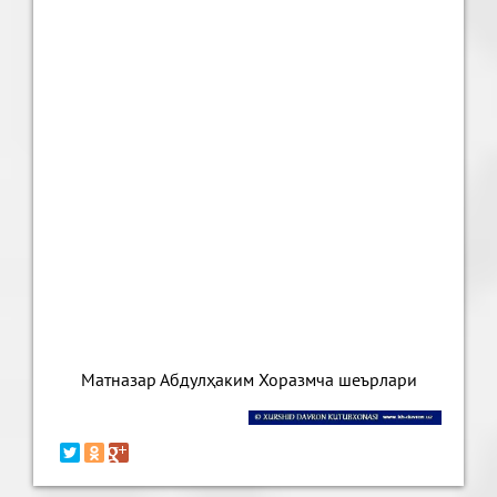
Матназар Абдулҳаким Хоразмча шеърлари