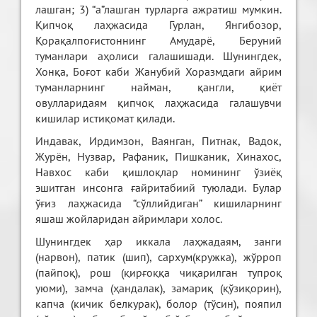
лашган; 3) “а”лашган турларга ажратиш мумкин.
Қипчоқ лаҳжасида Гурлан, Янгибозор,
Қорақалпоғистоннинг Амударё, Беруний
туманлари аҳолиси галашишади. Шунингдек,
Хонқа, Боғот каби Жанубий Хоразмдаги айрим
туманларнинг найман, қангли, қиёт
овулларидаям қипчоқ лаҳжасида галашувчи
кишилар истиқомат қилади.
Индавак, Ирдимзон, Ваянган, Питнак, Вадок,
Журён, Нузвар, Рафаник, Пишканик, Хинахос,
Навхос каби қишлоқлар номининг ўзиёқ
эшитган инсонга ғайритабиий туюлади. Булар
ўғиз лаҳжасида “сўллийдиган” кишиларнинг
яшаш жойларидан айримлари холос.
Шунингдек ҳар иккала лаҳжадаям, занги
(нарвон), патик (шип), сархум(кружка), жўрроп
(пайпоқ), рош (қирғоққа чиқарилган тупроқ
уюми), замча (ҳандалак), замариқ (қўзиқорин),
капча (кичик белкурак), болор (тўсин), пояпил