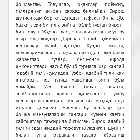
бошланган. Товушлар, оҳанглар поёнсиз,
тилларнинг имкони сарҳад билмайди. Бироқ,
шуниси ҳам бор-ки, дунёдан нафақат битта сўз,
балки у ёки бу тилга зийнат бўлиб турган бирон-
бир товуш йўқолса ҳам, маънавиятимиз учун бу
оғир жудоликдир. Дарёлар бориб қуйилмаса
денгизлар қуриб қолади. Худди шундай,
шеваларимиздан, лаҳжаларимиздан жонбахш
жаранглар, сўзлар, янги-янги ифода
имкониятлари насиб бўлиб турмаса, ҳар қандай
“адабий тил”, жумладан, ўзбек адабий тили ҳам
инқирозга юз тутиш хавфидан эмин бўла
олмайди. Мен бунинг билан, албатта,
эътиборингизга ҳавола қилинаётган ушбу
шеърлар қандайдир лингивистик мақсадларда
ёзилган демоқчи эмасман. Бу шеърлар ҳам
бошқа манзумаларим сингари, муайян ҳаётий
кайфиятлар таъсирида битилган. Бироқ, адабий
тилимиздан жиддий тафовут қиладиган, шунинг
билан унга баракали таъсир кўрсатиш