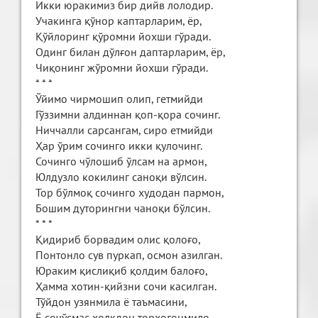
Икки юракимиз бир дийв лолодир.
Учакинга қўнор каптарларим, ёр,
Қўйлоринг қўромни йохши гўради.
Одинг билан дўлғон даптарларим, ёр,
Чиқонинг жўромни йохши гўради.
* * *
Ўйимо чирмошип олип, гетмийди
Гўззимни алдиннан қоп-қора сочинг.
Ниччалли сaрсангам, сиро етмийди
Ҳар ўрим сочинго икки қулочинг.
Сочинго чўлошиб ўлсам на армон,
Юлдузло кокилинг саноқи вўлсин.
Тор бўлмоқ сочинго худодан пармон,
Бошим дуторингни чаноқи бўлсин.
* * *
Қидириб борвадим олис қолоғо,
Понтонло сув пуркап, осмон азилган.
Юраким қислиқиб қолдим балоғо,
Ҳамма хотин-қийзни сочи касилган.
Тўйдон узянмила ё таъмасини,
Ё сочўсмас холқдон торхоғонмило.