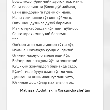
Бошшимдо гўринмийн дурғон тож мани.
Сани юзларингни ўйлоп дўймиймон,
Сани дийдоринга гўззим оч мани.
Мани соғинишни гўззинг қўймосо,
Олтиннон дузийла дузуб бараман.
Манго муҳаббатдан кўнглинг дўймосо,
Санго юракимни узиб бараман.
* * *
Одёмон атин дап душмон гўззи лўқ,
Изимнан махлуқло қўйди онгдитиб.
Отимни махлуқло вилан иши йўқ,
Боётир минг чақрим йўлни чонггитиб.
Қўшиқим жонғирдоп барйанда садо,
Бўлиб гетар бутун олам кўнгли чоқ.
Душмонни ийшимнан гулгани хато,
Юзиннан дошкўмир пахтачалли оқ.
Matnazar Abdulhakim Xorazmcha she'rlari