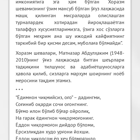
имкониятига эга ҳам бўлган Хоразм
шевамизнинг ўзим мансуб бўлган ўғуз лаҳжасида
машқ қилинган мисраларда олислашган
турналардек хотирадан йироқлашаётган
талаффуз хусусиятларимизга, ўзига хос сўзларга
бўлган меҳрим ана шу ижодий кайфиятнинг
таркибий бир қисми десам, муболаға бўлмайди”.
Хоразм шевалари, Матназар Абдулҳаким (1948-
2010)нинг ўғиз лаҳжасида битган шеърлари
тадқиқини тилшунос ва адабиётшуносларга
ҳавола қилиб, сизларга марҳум шоирнинг ноёб
меросини тақдим этамиз.
* * *
“Ёдимнон чиқмийсиз, оғо” – дадингми,
Соғиниб оқарди сочи оғонгнинг.
Бўғмо илон бўлиб бўғар ойролиқ,
На гарак ёдингнон чиқормоғонинг.
Ёддон чиқормоғон дийдор бўломи,
Ёрсизлиқдан худо урғони йохши.
Ёддон чиқорсом ёр ҳеч бўлмоғондо