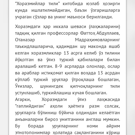
“Хоразмийлар тили” китобида юзлаб ҳозирги
кунда ишлатилмайдиган, баъзи ўзгаришларга
учраган сўзлар ва унинг маъноси берилганди.
Хоразмдаги ҳар иккала шеваси (лаҳжаларини)
тадқиқ қилган профессорлар Фаттоҳ Абдуллаев,
Отаназар Мадраҳимовларнинг
таъкидлашларича, қадимдан шу маконда яшаб
келган хоразмликлар 13 асрга келиб ўз тилини
йўқотган ва ўғиз туркий қабилалари билан
аралашиб кетган. 8-9 асрларда олонлар, ослар
ва араблар истиқомат қилган воҳада 13 асрдан
кўплаб туркий уруғлар ўтроқлаша бошлаган,
Ўғизлар, шунингдек қипчоқларнинг тили
устунлашиб, туркийлашиш кучая бошлаган.
Агарки, Хоразмдаги ўғиз лаҳжасида
“гаплийдиган” аҳоли ҳаётига разм солсак,
уруғларга бўлиниш бўйича олдиндан келаётган
анъаналарни бироз унитганини англаш мумкин.
Бу борада уруғларнинг номи айрим
этнотопонимлар ҳолатида сақланганини кўриш