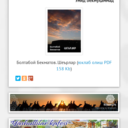
Умид Бекмуҳаммад
Болтабой Бекматов. Шеърлар (
юклаб олиш PDF
158 Kb
)