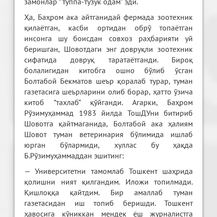
замонлар “ туппа-тузук одам” эди.
Ҳа, Баҳром ака айтганидай фермада зоотехник
қилаётган, касби ортидан обрў топаётган
инсонга шу боисдан совхоз раҳбарияти уй
беришган, Шовотдаги энг довруқли зоотехник
сифатида довруқ таратаётганди. Бироқ
болалигидан китобга ошно бўлиб ўсган
Болтабой Бекматов шеър қоралаб турар, туман
газетасига шеърларини олиб борар, ҳатто ўзича
китоб “тахлаб” қўйганди. Агарки, Баҳром
Рўзимуҳаммад 1983 йилда ТошДУни битириб
Шовотга қайтмаганида, Болтабой ака ҳалиям
Шовот туман ветеринария бўлимида ишлаб
юрган бўлармиди, хуллас бу ҳақда
Б.Рўзимуҳаммаддан эшитинг:
— Университетни тамомлаб Тошкент шаҳрида
қолишни ният қилгандим. Иложи топилмади.
Қишлоққа қайтдим. Бир амаллаб туман
газетасидан иш топиб беришди. Тошкент
ҳавосига кўниккан мендек ёш журналистга