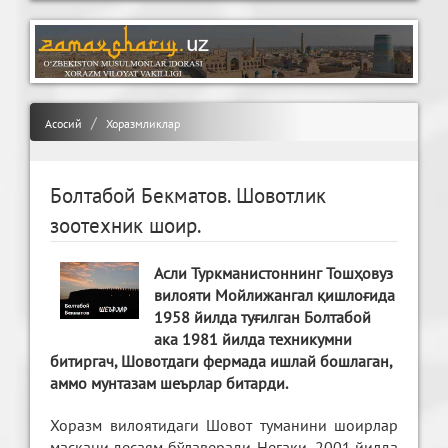
Асосий
Хоразмликлар
Болтабой Бекматов. Шовотлик
зоотехник шоир.
Асли Туркманистоннинг Тошҳовуз
вилояти Мойлижангал қишлоғида
1958 йилда туғилган Болтабой
ака 1981 йилда техникумни
битиргач, Шовотдаги фермада ишлай бошлаган,
аммо мунтазам шеърлар битарди.
Хоразм вилоятидаги Шовот туманини шоирлар
маскани десаям бўлаверади. Негаки, 2001 йилда