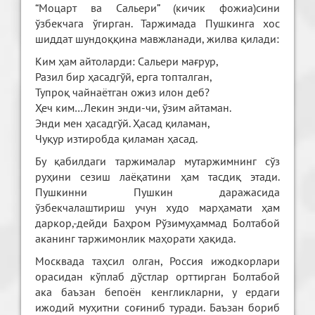
“Моцарт ва Сальери” (кичик фожиа)сини
ўзбекчага ўгирган. Таржимада Пушкинга хос
шиддат шундоққина мавжланади, жилва қилади:
Ким ҳам айтоларди: Сальери мағрур,
Разил бир ҳасадгўй, ерга топталган,
Тупроқ чайнаётган ожиз илон деб?
Ҳеч ким…Лекин энди-чи, ўзим айтаман.
Энди мен ҳасадгўй. Ҳасад қиламан,
Чуқур изтиробда қиламан ҳасад.
Бу қабилдаги таржималар мутаржимнинг сўз
руҳини сезиш лаёқатини ҳам тасдиқ этади.
Пушкинни Пушкин даражасида
ўзбекчалаштириш учун худо марҳамати ҳам
даркор,-дейди Баҳром Рўзимуҳаммад Болтабой
аканинг таржимонлик маҳорати ҳақида.
Москвада таҳсил олган, Россия ижодкорлари
орасидан кўплаб дўстлар орттирган Болтабой
ака баъзан бепоён кенгликларни, у ердаги
ижодий муҳитни соғиниб туради. Баъзан бориб