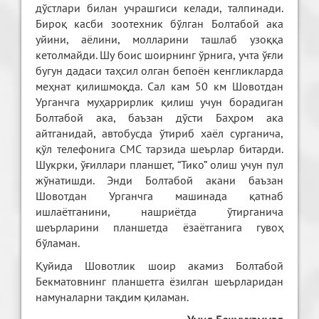
дўстлари билан учрашгиси келади, талпинади.
Бироқ касби зоотехник бўлган Болтабой ака
уйини, аёлини, молларини ташлаб узоққа
кетолмайди. Шу боис шоирнинг ўрнига, учта ўғли
бугун дадаси таҳсил олган бепоён кенгликларда
меҳнат қилишмоқда. Сал кам 50 км Шовотдан
Урганчга муҳаррирлик қилиш учун борадиган
Болтабой ака, баъзан дўсти Баҳром ака
айтганидай, автобусда ўтириб хаёл сурганича,
қўл телефонига СМС тарзида шеърлар битарди.
Шукрки, ўғиллари планшет, “Тико” олиш учун пул
жўнатишди. Энди Болтабой акани баъзан
Шовотдан Урганчга машинада қатнаб
ишлаётганини, нашриётда ўтирганича
шеърларини планшетда ёзаётганига гувоҳ
бўламан.
Қуйида Шовотлик шоир акамиз Болтабой
Бекматовнинг планшетга ёзилган шеърларидан
намуналарни тақдим қиламан.