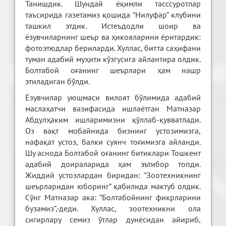
Танишдик. Шундай ёқимли тасссуротлар
таъсирида газетамиз қошида “Нилуфар” клубини
ташкил этдик. Истеъдодли шоир ва
ёзувчиларнинг шеър ва ҳикояларини ёритардик:
фотоэтюдлар бериларди. Хуллас, битта саҳифани
туман адабий муҳити кўзгусига айлантира олдик.
Болтабой оғанинг шеърлари ҳам нашр
этиладиган бўлди.
Ёзувчилар уюшмаси вилоят бўлимида адабий
маслаҳатчи вазифасида ишлаётган Матназар
Абдулҳаким ишларимизни қўллаб-қувватлади.
Оз вақт мобайнида бизнинг устозимизга,
нафақат устоз, балки суянч тоғимизга айланди.
Шу аснода Болтабой оғанинг битиклари Тошкент
адабий доираларида ҳам эътибор топди.
Жиддий устозлардан биридан: “Зоотехникнинг
шеърларидан юборинг” қабилида мактуб олдик.
Сўнг Матназар ака: “Болтабойнинг фикрларини
бузамиз”,-деди. Хуллас, зоотехникни ола
сигирлару семиз ўтлар дунёсидан айириб,