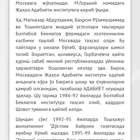
Москвага жўнатишди. М.Горький номидаги
Жаҳон Адабиёти институтига кириб ўқиди.
Ҳа, Матназар Абдулҳаким, Баҳром Рўзимуҳаммад
ва Тошкентдаги жиддий устозлари таъсирида
Болтабой Бекматов фермадаги зоотехниклик
касбини ташлаб Москвада таҳсил олди. Бу
пайтлари у оилали бўлиб, фарзандлари камол
топиб бораётган, қолаверса, Горбачёвча қайта
қуриш сабаб миллий республикаларда уйғониш
ҳаракатлари бошланган кезлар эди. Бироқ
Москвадаги Жаҳон Адабиёти институти одатий
анъанага кўра ўз бағрига шоир ва ёзувчиларни
қамраб олганидан, талабалар АДАБИЁТ оғушида
эдилар. Шу тариқа 1986-92 йилларда Болтабой
Бекматов институтда таҳсил олиб, қадрдон
Шовот туманига қайтиб келди.
Шундан сўнг 1992-95 йилларда Тошҳовуз
вилоятининг “Дўстлик байроғи газетасида
мухбир бўлиб ишлади. 1995-99 йилларда эса
“Хоразм” нашриётида бош муҳаррирлик қилди.