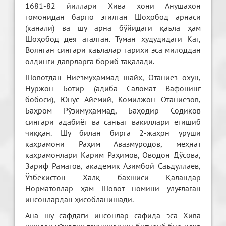
1681-82 йиллари Хива хони Анушахон
томонидан барпо этилган Шоҳобод арнаси
(канали) ва шу арна бўйидаги қаъла ҳам
Шоҳобод дея аталган. Туман ҳудудидаги Кат,
Воянган сингари қаълалар тарихи эса милоддан
олдинги даврларга бориб тақалади.
Шовотдан Ниёзмуҳаммад шайх, Отаниёз охун,
Нуржон Ботир (адиба Саломат Вафонинг
бобоси), Юнус Айёмий, Комилжон Отаниёзов,
Баҳром Рўзимуҳаммад, Баҳодир Содиқов
сингари адабиёт ва санъат вакиллари етишиб
чиққан. Шу билан бирга 2-жаҳон уруши
қаҳрамони Раҳим Авазмуродов, меҳнат
қаҳрамонлари Карим Раҳимов, Оводон Дўсова,
Зариф Раматов, академик Азимбой Саъдуллаев,
Ўзбекистон Халқ бахшиси Қаландар
Норматовлар ҳам Шовот номини улуғлаган
инсонлардан ҳисобланишади.
Ана шу сафдаги инсонлар сафида эса Хива