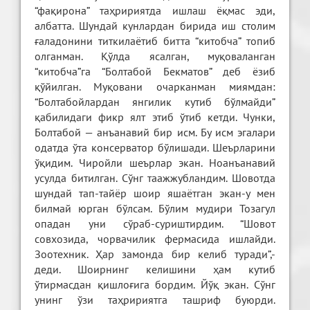
“фақирона” таҳририятда ишлаш ёқмас эди,
албатта. Шундай кунлардан бирида иш столим
ғаладонини титкилаётиб битта “китобча” топиб
олганман. Қўлда ясалган, муқоваланган
“китобча”га “Болтабой Бекматов” деб ёзиб
қўйилган. Муқовани очарканман миямдан:
“Болтабойлардан янгилик кутиб бўлмайди”
қабилидаги фикр ялт этиб ўтиб кетди. Чунки,
Болтабой — анъанавий бир исм. Бу исм эгалари
одатда ўта консерватор бўлишади. Шеърларини
ўқидим. Чиройли шеърлар экан. Ноанъанавий
усулда битилган. Сўнг таажжубландим. Шовотда
шундай тап-тайёр шоир яшаётган экан-у мен
билмай юрган бўлсам. Бўлим мудири Тозагул
опадан уни сўраб-суриштирдим. “Шовот
совхозида, чорвачилик фермасида ишлайди.
Зоотехник. Ҳар замонда бир келиб туради”,-
деди. Шоирнинг келишини ҳам кутиб
ўтирмасдан қишлоғига бордим. Йўқ экан. Сўнг
унинг ўзи таҳририятга ташриф буюрди.