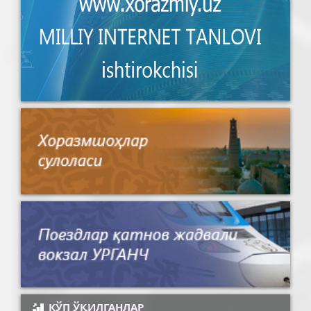
КЎП ЎҚИЛГАНЛАР