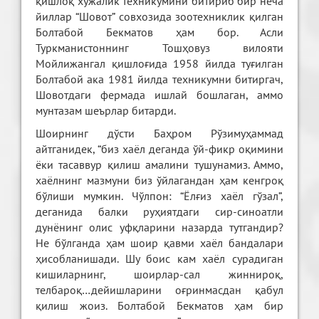
қишлоқ хўжалик техникумини битириб бир неча
йиллар “Шовот” совхозида зоотехниклик қилган
Болтабой Бекматов ҳам бор. Асли
Туркманистоннинг Тошҳовуз вилояти
Мойлижангал қишлоғида 1958 йилда туғилган
Болтабой ака 1981 йилда техникумни битиргач,
Шовотдаги фермада ишлай бошлаган, аммо
мунтазам шеърлар битарди.
Шоирнинг дўсти Баҳром Рўзимуҳаммад
айтганидек, “биз хаёл деганда ўй-фикр оқимини
ёки тасаввур қилиш амалини тушунамиз. Аммо,
хаёлнинг мазмуни биз ўйлагандан ҳам кенгроқ
бўлиши мумкин. Чўлпон: “Ёлғиз хаёл гўзал”,
деганида балки руҳиятдаги сир-синоатли
дунёнинг олис уфқларини назарда тутгандир?
Не бўлганда ҳам шоир қавми хаёл бандалари
ҳисобланишади. Шу боис кам хаёл сурадиган
кишиларнинг, шоирлар-сал жиннироқ,
телбароқ…дейишларини оғринмасдан қабул
қилиш жоиз. Болтабой Бекматов ҳам бир