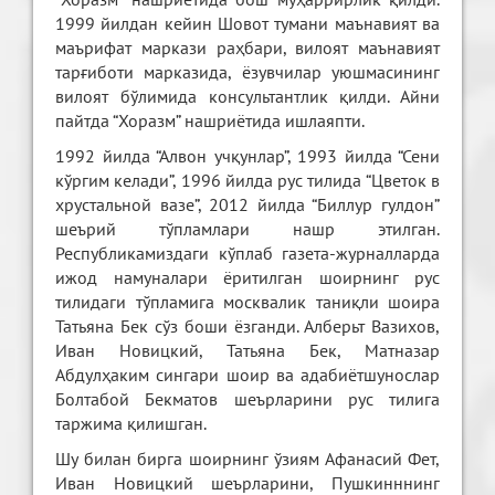
1999 йилдан кейин Шовот тумани маънавият ва
маърифат маркази раҳбари, вилоят маънавият
тарғиботи марказида, ёзувчилар уюшмасининг
вилоят бўлимида консультантлик қилди. Айни
пайтда “Хоразм” нашриётида ишлаяпти.
1992 йилда “Алвон учқунлар”, 1993 йилда “Сени
кўргим келади”, 1996 йилда рус тилида “Цветок в
хрустальной вазе”, 2012 йилда “Биллур гулдон”
шеърий тўпламлари нашр этилган.
Республикамиздаги кўплаб газета-журналларда
ижод намуналари ёритилган шоирнинг рус
тилидаги тўпламига москвалик таниқли шоира
Татьяна Бек сўз боши ёзганди. Алберьт Вазихов,
Иван Новицкий, Татьяна Бек, Матназар
Абдулҳаким сингари шоир ва адабиётшунослар
Болтабой Бекматов шеърларини рус тилига
таржима қилишган.
Шу билан бирга шоирнинг ўзиям Афанасий Фет,
Иван Новицкий шеърларини, Пушкинннинг