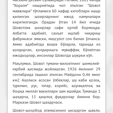
“Хоразм” нашриётида чоп этилган “Шовот
мавжлари” тўпламига 60 нафар китоблари нашр
қилинган шоирларнинг ижод намуналари
киритилганди. Орадан ўтган 14 йил ичида
Шовотлик шоирлар сафи ортиб бормоқда.
Албатта адабиёт, санъат ишлаб чиқариш
фабрикаси эмаски, маҳсулот сон билан ўлчанса.
Аммо адабиётда воқеа бўларли, тарихда из
қолдирган, қолдиришга муваффақ бўлаётган
ижодкорлар, инсонлар Шовотда шукрки кўп.
Маълумки, Шовот тумани-вилоятнинг шимолий-
ғарбий қисмида жойлашган. 1926 йилнинг 29
сентябрида ташкил этилган. Майдони 0,46 минг
км2. Аҳолиси асосан ўзбеклар, шу каби қозоқ,
туркман, рус, татар, корейс, қорақалпоқ ва
бошқа миллат вакиллари ҳам яшайди. Туманда 1
шаҳарча, 11 қишлоқ фуқаролар йиғини бор.
Маркази-Шовот шаҳарчаси.
Шовот-шоҳобод атамасининг қисқарган шакли.