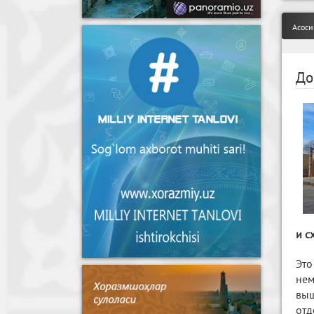
Асоси
До
и с
Это
нем
вы
отд