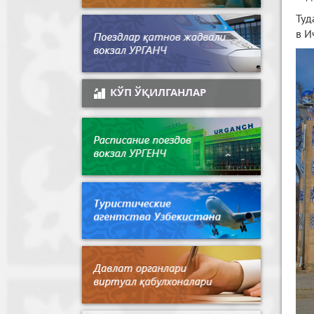
Туд
в И
КЎП ЎҚИЛГАНЛАР