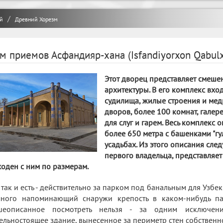
й
Древний Хорезм
м приемов Асфандияр-хана (Isfandiyorxon Qabulxo
Этот дворец представляет смеше
архитектуры. В его комплекс вх
судилища, жилые строения и мед
дворов, более 100 комнат, галер
для слуг и гарем. Весь комплекс
более 650 метра с башенками "гу
усадьбах. Из этого описания след
первого владельца, представляе
ходен с ним по размерам.
 так и есть - действительно за парком под банальным для Узбеки
ного напоминающий снаружи крепость в каком-нибудь па
шеописанное посмотреть нельзя - за одним исключен
ельностоящее здание, вынесенное за периметр стен собственн