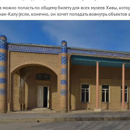
а можно попасть по общему билету для всех музеев Хивы, кото
чан-Калу (если, конечно, он хочет попадать вовнутрь объектов а