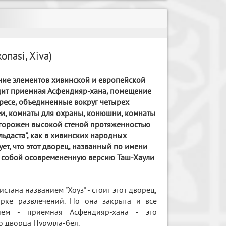
nasi, Xiva)
ние элементов хивинской и европейской
одит приемная Асфендияр-хана, помещение
ресе, объединенные вокруг четырех
еи, комнаты для охраны, конюшни, комнаты
 огорожен высокой стеной протяженностью
льдаста", как в хивинских народных
ует, что этот дворец, названный по имени
т собой осовремененную версию Таш-Хаули
стана названием "Хоуз" - стоит этот дворец,
рке развлечений. Но она закрыта и все
ием - приемная Асфендияр-хана - это
о дворца Нурулла-бея.