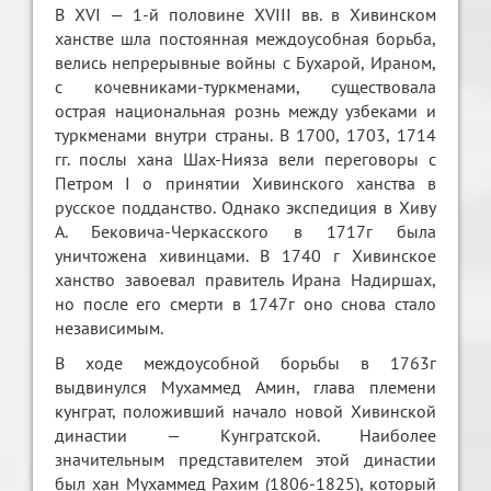
В XVI — 1-й половине XVIII вв. в Хивинском
ханстве шла постоянная междоусобная борьба,
велись непрерывные войны с Бухарой, Ираном,
с кочевниками-туркменами, существовала
острая национальная рознь между узбеками и
туркменами внутри страны. В 1700, 1703, 1714
гг. послы хана Шах-Нияза вели переговоры с
Петром I о принятии Хивинского ханства в
русское подданство. Однако экспедиция в Хиву
А. Бековича-Черкасского в 1717г была
уничтожена хивинцами. В 1740 г Хивинское
ханство завоевал правитель Ирана Надиршах,
но после его смерти в 1747г оно снова стало
независимым.
В ходе междоусобной борьбы в 1763г
выдвинулся Мухаммед Амин, глава племени
кунграт, положивший начало новой Хивинской
династии — Кунгратской. Наиболее
значительным представителем этой династии
был хан Мухаммед Рахим (1806-1825), который