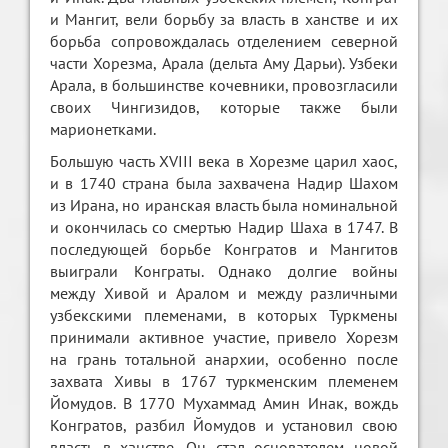
и Мангит, вели борьбу за власть в ханстве и их
борьба сопровождалась отделением северной
части Хорезма, Aрaла (дельта Aму Дaрьи). Узбеки
Aрaла, в большинстве кочевники, провозгласили
своих Чингизидов, которые также были
марионетками.
Большую часть XVIII века в Хорезме царил хаос,
и в 1740 страна была захвачена Надир Шахом
из Ирана, но иранская власть была номинальной
и окончилась со смертью Надир Шаха в 1747. В
последующей борьбе Конгратов и Мангитов
выиграли Конграты. Однако долгие войны
между Хивой и Аралом и между различными
узбекскими племенами, в которых Туркмены
принимали активное участие, привело Хорезм
на грань тотальной анархии, особенно после
захвата Хивы в 1767 туркменским племенем
Йомудов. В 1770 Mухаммад Aмин Инак, вождь
Конгратов, разбил Йомудов и установил свою
власть в ханстве. Он стал основателем новой