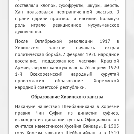
составляли хлопок, сухофрукты, шкуры, шерсть.
Хан пользовался неограниченной властью. В
стране царили произвол и насилие. Большую
роль играло реакционное мусульманское
духовенство.
После Октябрьской революции 1917 в
Хивинском ханстве началась острая
политическая борьба. 2 февраля 1920 народное
восстание, поддержанное частями Красной
Армии, свергло ханскую власть. 26 апреля 1920
1-й Всехорезмский народный курултай
провозгласил образование Хорезмской
народной советской республики.
Образование Хивинского ханства
Накануне нашествия Шейбанийхана в Хорезме
правил Чин Суфии из династии суфиев,
выходцев из династии кунграт. Официально он
считался наместником Хусейна Байкары. В 1505
году Хорезм захватил Шейбанийхан, а в 1510