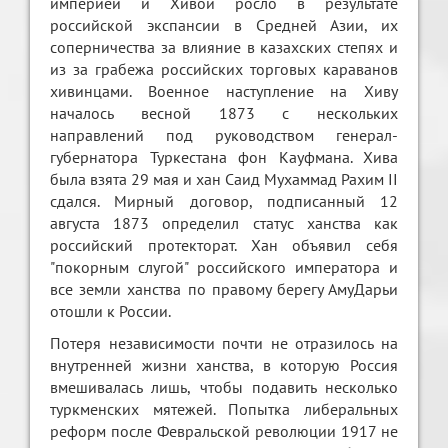
империей и Хивой росло в результате
российской экспансии в Средней Азии, их
соперничества за влияние в казахских степях и
из за грабежа российских торговых караванов
хивинцами. Военное наступление на Хиву
началось весной 1873 с нескольких
направлений под руководством генерал-
губернатора Туркестана фон Кауфмана. Хива
была взята 29 мая и хан Саид Мухаммад Рахим II
сдался. Мирный договор, подписанный 12
августа 1873 определил статус ханства как
российский протекторат. Хан объявил себя
"пoкорным слугой" российского императора и
все земли ханства по правому берегу АмуДарьи
отошли к России.
Потеря независимости почти не отразилось на
внутренней жизни ханства, в которую Россия
вмешивалась лишь, чтобы подавить несколько
туркменских мятежей. Попытка либеральных
реформ после Февральской революции 1917 не