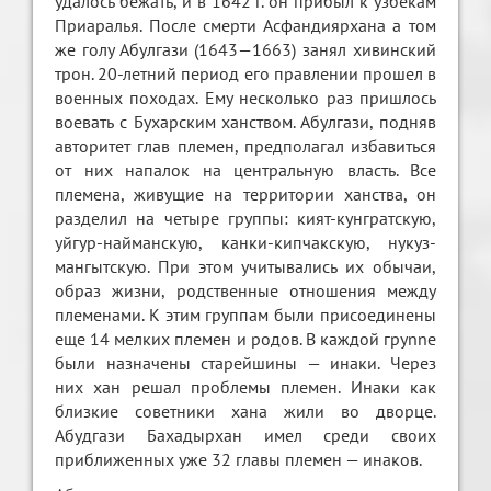
удалось бежать, и в 1642 г. он прибыл к узбекам
Приаралья. После смерти Асфандиярхана а том
же голу Абулгази (1643—1663) занял хивинский
трон. 20-летний период его правлении прошел в
военных походах. Ему несколько раз пришлось
воевать с Бухарским ханством. Абулгази, подняв
авторитет глав племен, предполагал избавиться
от них напалок на центральную власть. Все
племена, живущие на территории ханства, он
разделил на четыре группы: кият-кунгратскую,
уйгур-найманскую, канки-кипчакскую, нукуз-
мангытскую. При этом учитывались их обычаи,
образ жизни, родственные отношения между
племенами. К этим группам были присоединены
еще 14 мелких племен и родов. В каждой гpynne
были назначены старейшины — инаки. Через
них хан решал проблемы племен. Инаки как
близкие советники хана жили во дворце.
Абудгази Бахадырхан имел среди своих
приближенных уже 32 главы племен — инаков.