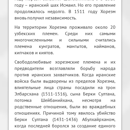
году – иранский шах Исмаил. Но его правление
продолжалось недолго. В 1511 году Хорезм
вновь получил независимость.
На территории Хорезма проживало около 20
узбекских племен. Среди них самыми
многочисленными и сильными считались
племена кунгратов, мангытов, найманов,
кипчаков и киятов.
Свободолюбивые хорезмские племена и их
предводители возглавляли борьбу народа
против иранских захватчиков. Когда иранские
войска были выдворены из пределов Хорезма,
влиятельные лица страны посадили на трон
Элбарсхана (1511-1516), сына Берки Султана,
потомка Шейбанийхана, несмотря на
родственные отношения, были во враждебных
отношениях. Причиной тому явилось убийство
Берки Султана (1431-1436) Абулхайрханом,
когда последней боролся за создание единого