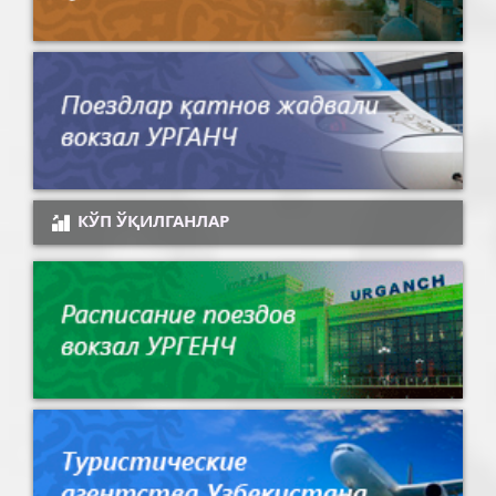
КЎП ЎҚИЛГАНЛАР