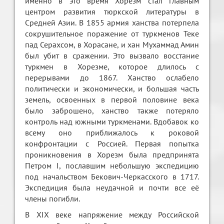
именно в это время Хорезм стал главным
центром развития тюркской литературы в
Средней Азии. В 1855 армия ханства потерпела
сокрушительное поражение от туркменов Теке
пад Серахсом, в Хорасане, и хан Мухаммад Амин
был убит в сражении. Это вызвало восстание
туркмен в Хорезме, которое длилось с
перерывами до 1867. Ханство ослабело
политически и экономически, и большая часть
земель, освоенных в первой половине века
было заброшено, ханство также потеряло
контроль над южными туркменами. Вдобавок ко
всему оно приближалось к роковой
конфронтации с Россией. Первая попытка
проникновения в Хорезм была предпринята
Петром I, пославшим небольшую экспедицию
под начальством Бекович-Черкасского в 1717.
Экспедиция была неудачной и почти все её
члены погибли.
В XIX веке напряжение между Российской