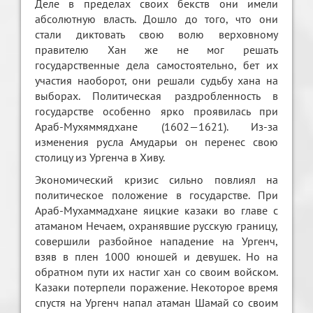
Деле в пределах своих бекств они имели
абсолютную власть. Дошло до того, что они
стали диктовать свою волю верховному
правителю Хан же не мог решать
государственные дела самостоятельно, бет их
участия наоборот, они решали судьбу хана на
выборах. Политическая раздробленность в
государстве особенно ярко проявилась при
Араб-Мухяммядхане (1602—1621). Из-за
изменения русла Амударьи он перенес свою
столицу из Ургенча в Хиву.
Экономический кризис сильно повлиял на
политическое положение в государстве. При
Араб-Мухаммадхане яицкие казаки во главе с
атаманом Нечаем, охранявшие русскую границу,
совершили разбойное нападение на Ургенч,
взяв в плен 1000 юношей и девушек. Но на
обратном пути их настиг хан со своим войском.
Казаки потерпели поражение. Некоторое время
спустя на Ургенч напал атаман Шамай со своим