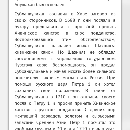
Анушахап был ослеплен.
Субханкулихан составил в Хиве заговор из
своих сторонников. В 1688 г. они послали в
Бухару представителя с просьбой принять
Хивинское ханство в снос подданство.
Воспользовавшись этим обстоятельством,
Субханкулихан назначил инака Шахнияза
хивинским ханом. Но Шазнияз не обладал
способностями к управлению государством.
Чувствуя свою беспомощность, он предал
Субханкуликана и начал искать более сильного
попечителя. Таковым могла стать Россия. При
помощи русского царя Петра 1 он хотел
сохранить свое положение. В тайне от
Субханкулихана в 1710 г. он отправил своего
посла к Петру 1 и просил принять Хивинское
ханство в русское подданство. С давних пор
мечтавший завладеть золотом и сырьевыми
запасами Средней Азии, Петр 1 посчитал это
удобным случаем и 30 июня 1710 г издал указ,