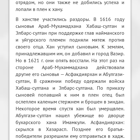
отрядом, но они также не добились успеха и
лопали в плен к хану.
В ханстве участились раздоры. В 1616 году
сыновья Араб-Мухамадхана Хабаш-султан и
Элбарс-султан при поддержке глав найманского
и уйгурского племен подняли мятеж против
своего отца. Хан уступил сыновьям. К землям,
принадлежавшим им, он добавил и город Вазир.
Но в 1621 г. они опять восстали. На этот раз на
стороне Араб-Мухаммадхана действовали
другие его сыновья — Асфакдиярхан и Абулгази-
султан, В сражении победу одержали войска
Хабаш-султана и Элбарс-султана. По приказу
сыновей попавший к ним в плен отец был
ослеплен каленым стержнем и брошен в зиндан.
Некоторое время спустя хан был умерщвлен.
Абулгази-султан нашел убежище во дворце
бухарского хана Имамкули. Асфандиярхан:
скрылся в Хазарасп. Позднее его братья-
победители разрешили ему отправиться в хадж.