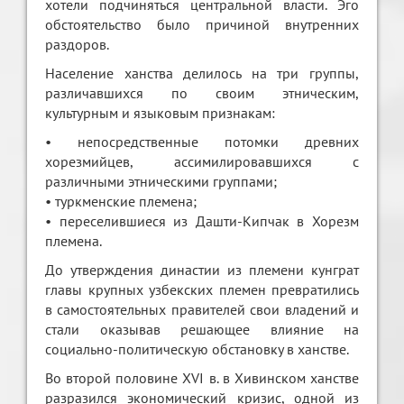
хотели подчиняться центральной власти. Эго
обстоятельство было причиной внутренних
раздоров.
Население ханства делилось на три группы,
различавшихся по своим этническим,
культурным и языковым признакам:
• непосредственные потомки древних
хорезмийцев, ассимилировавшихся с
различными этническими группами;
• туркменские племена;
• переселившиеся из Дашти-Кипчак в Хорезм
племена.
До утверждения династии из племени кунграт
главы крупных узбекских племен превратились
в самостоятельных правителей свои владений и
стали оказывав решающее влияние на
социально-политическую обстановку в ханстве.
Во второй половине XVI в. в Хивинском ханстве
разразился экономический кризис, одной из