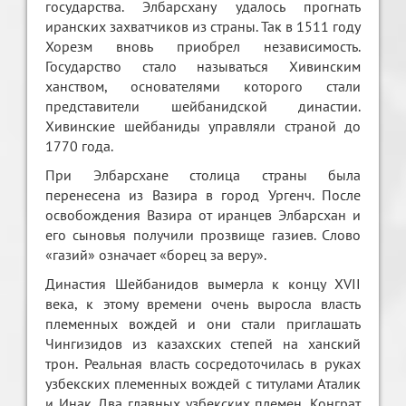
государства. Элбарсхану удалось прогнать
иранских захватчиков из страны. Так в 1511 году
Хорезм вновь приобрел независимость.
Государство стало называться Хивинским
ханством, основателями которого стали
представители шейбанидской династии.
Хивинские шейбаниды управляли страной до
1770 года.
При Элбарсхане столица страны была
перенесена из Вазира в город Ургенч. После
освобождения Вазира от иранцев Элбарсхан и
его сыновья получили прозвище газиев. Слово
«газий» означает «борец за веру».
Династия Шейбанидов вымерла к концу XVII
века, к этому времени очень выросла власть
племенных вождей и они стали приглашать
Чингизидов из казахских степей на ханский
трон. Реальная власть сосредоточилась в руках
узбекских племенных вождей с титулами Аталик
и Инак. Два главных узбекских племен, Конграт