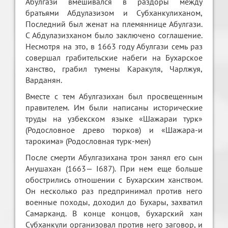
Абулгази вмешивался в раздоры между
братьями Абдулазизом и Субханкулиханом,
Последний был женат на племяннице Абулгази.
С Абдулазизханом было заключено соглашение.
Несмотря на это, в 1663 году Абулгази семь раз
совершал грабительские набеги на Бухарское
ханство, грабил тумены Каракуля, Чарлжуя,
Варданян.
Вместе с тем Абулгазихан был просвещенным
правителем. Им были написаны исторические
труды на узбекском языке «Шажараи турк»
(Родословное древо тюрков) и «Шажара-и
тарокима» (Родословная турк-мен)
После смерти Абулгазихана трон занял его сын
Анушахан (1663— I687). При нем еще больше
обострились отношении с Бухарским ханством.
Он несколько раз предпринимал против него
военные походы, доходил до Бухары, захватил
Самарканд. В конце концов, бухарский хан
Субханкули организовал против него заговор, и