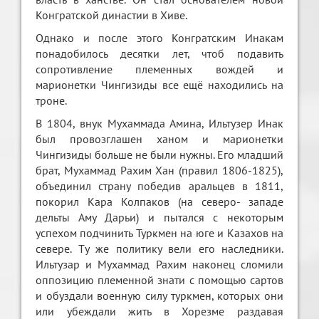
Конгратской династии в Хиве.
Однако и после этого Конгратским Инакам
понадобилось десятки лет, чтоб подавить
сопротивление племенных вождей и
марионетки Чингизиды все ещё находились на
троне.
В 1804, внук Mухаммада Aмина, Ильтузер Инак
был провозглашен ханом и марионетки
Чингизиды больше не были нужны. Его младший
брат, Mухаммад Рaхим Хан (правил 1806-1825),
объединил страну победив аральцев в 1811,
покорил Кара Колпаков (на северо- западе
дельты Аму Дарьи) и пытался с некоторым
успехом подчинить Туркмен на юге и Казахов на
севере. Tу же политику вели его наследники.
Ильтузар и Мухаммад Рахим наконец сломили
оппозицию племенной знати с помощью сартов
и обуздали военную силу туркмен, которых они
или убеждали жить в Хорезме раздавая