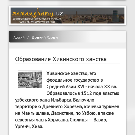
Асосий
Древний Хорезм
Образование Хивинского ханства
Хивинское ханство, это
феодальное государство в
Средней Азии XVI - начала XX вв.
Образовалось в 1512 под властью
узбекского хана Ильбарса. Включило
территорию Древнего Хорезма, кочевья туркмен
на Мангышлаке, Дахистане, по Узбою, а также
северная часть Хорасана. Столицы — Вазир,
Ургенч, Хива.