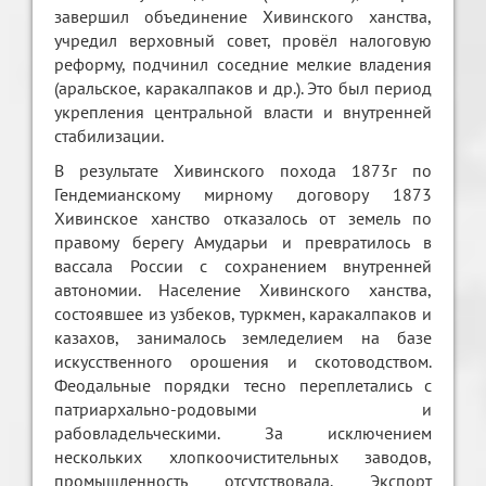
завершил объединение Хивинского ханства,
учредил верховный совет, провёл налоговую
реформу, подчинил соседние мелкие владения
(аральское, каракалпаков и др.). Это был период
укрепления центральной власти и внутренней
стабилизации.
В результате Хивинского похода 1873г по
Гендемианскому мирному договору 1873
Хивинское ханство отказалось от земель по
правому берегу Амударьи и превратилось в
вассала России с сохранением внутренней
автономии. Население Хивинского ханства,
состоявшее из узбеков, туркмен, каракалпаков и
казахов, занималось земледелием на базе
искусственного орошения и скотоводством.
Феодальные порядки тесно переплетались с
патриархально-родовыми и
рабовладельческими. За исключением
нескольких хлопкоочистительных заводов,
промышленность отсутствовала. Экспорт