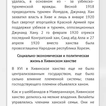
удалась, в основном из - за узбекско-
туркменской вражды. Весной 1918
предводитель туркмен Йомудов, Джунаид Хан
захватил власть в Хиве и лишь в январе 1920
был свергнут вторгшейся Красной Армией при
поддержке узбеков и туркмен, оппозиционных
Джунаид Хану. 2 го февраля 1920 отрекся
последний Конгратский хан, Саид абд Алла и 27
апреля 1920 вместо ханства была
провозглашена Народная республика Хорезм.
Социально-экономическая и политическая
жизнь в Хивинском ханстве
В XVI в Хивинское ханство еще не было
централизованным государством, еще было
сильно влияние племенной системы; глава
господствующего племени объявлялся ханом.
Как и у шейбанидов в Мавераннахре, Хивинское
ханство делилось на мелкие владения. Вилайеты
управлялись членами ханской семьи. Они не