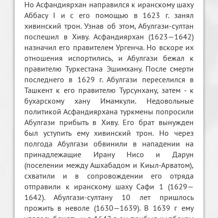
Но Асфандиярхан направился к иранскому шаху
Аббасу I и с его помощью в 1623 г. занял
хивинский трон. Узнав об этом, Абулгази-султан
поспешил в Хиву. Асфандиярхан (1623—1642)
назначил его правителем Ургенча. Но вскоре их
отношения испортились, и Абулгази бежал к
правителю Туркестана Эшимхану. После смерти
последнего в 1629 г. Абулгази переселился в
Ташкент к его правителю Турсунхану, затем - к
бухарскому хану Имамкули. Недовольные
политикой Асфандиярхана туркмены попросили
Абулгази прибыть в Хиву. Его брат вынужден
был уступить ему хивинский трон. Но через
полгода Абулгази обвинили в нападении на
принадлежащие Ирану Нисо и Дарун
(поселении между Ашхабадом и Киыл-Арватом),
схватили и в сопровождении его отряда
отправили к иранскому шаху Сафи 1 (1629—
1642). Абулгази-султану 10 лет пришлось
прожить в неволе (1630—1639). В 1639 г ему