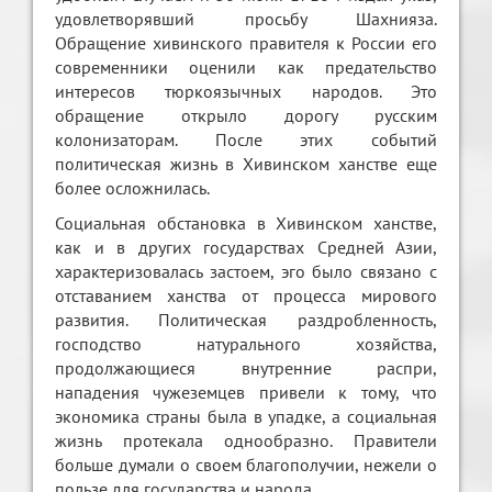
удовлетворявший просьбу Шахнияза.
Обращение хивинского правителя к России его
современники оценили как предательство
интересов тюркоязычных народов. Это
обращение открыло дорогу русским
колонизаторам. После этих событий
политическая жизнь в Хивинском ханстве еще
более осложнилась.
Социальная обстановка в Хивинском ханстве,
как и в других государствах Средней Азии,
характеризовалась застоем, эго было связано с
отставанием ханства от процесса мирового
развития. Политическая раздробленность,
господство натурального хозяйства,
продолжающиеся внутренние распри,
нападения чужеземцев привели к тому, что
экономика страны была в упадке, а социальная
жизнь протекала однообразно. Правители
больше думали о своем благополучии, нежели о
пользе для государства и народа.