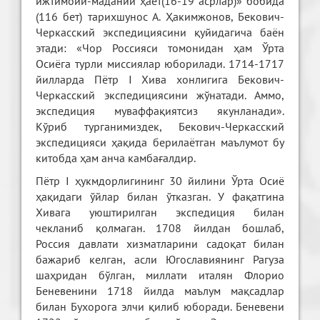
ижтимоий-маданий ҳаёт(16-19 асрлар)» бобида
(116 бет) тарихшунос А. Ҳакимжонов, Бекович-
Черкасский экспедициясини қуйидагича баён
этади: «Чор Россияси томонидан ҳам Ўрта
Осиёга турли миссиялар юборилади. 1714-1717
йилларда Пётр I Хива хонлигига Бекович-
Черкасский экспедициясини жўнатади. Аммо,
экспедиция муваффақиятсиз якунланади».
Кўриб турганимиздек, Бекович-Черкасский
экспедицияси ҳақида берилаётган маълумот бу
китобда ҳам анча камбағалдир.
Пётр I ҳукмдорлигининг 30 йилини Ўрта Осиё
ҳақидаги ўйлар билан ўтказган. У фақатгина
Хивага уюштирилган экспедиция билан
чекланиб қолмаган. 1708 йилдан бошлаб,
Россия давлати хизматларини садоқат билан
бажариб келган, асли Югославиянинг Рагуза
шаҳридан бўлган, миллати италян Флорио
Беневенини 1718 йилда маълум мақсадлар
билан Бухорога элчи қилиб юборади. Беневени