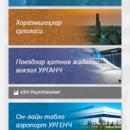
КЎП ЎҚИЛГАНЛАР