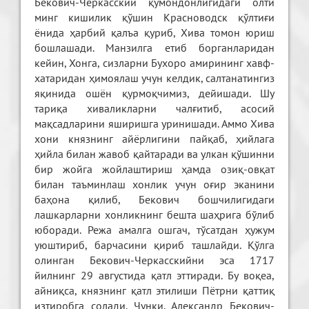
Бекович-Черкасский қўмондонлигидаги олти
минг кишилик қўшин Красноводск қўлтиғи
ёнида ҳарбий қалъа қуриб, Хива томон юриш
бошлашади. Манзилга етиб борганларидан
кейин, Хонга, сизларни Бухоро амирининг хавф-
хатаридан ҳимоялаш учун келдик, салтанатингиз
яқинида ошён қурмоқчимиз, дейишади. Шу
тариқа хиваликларни чалғитиб, асосий
мақсадларини яширишга уринишади. Аммо Хива
хони князнинг айёрлигини пайқаб, ҳийлага
ҳийла билан жавоб қайтаради ва улкан қўшинни
бир жойга жойлаштириш ҳамда озиқ-овқат
билан таъминлаш хонлик учун оғир эканини
баҳона қилиб, Бекович бошчилигидаги
лашкарларни хонликнинг бешта шаҳрига бўлиб
юборади. Режа амалга ошгач, тўсатдан ҳужум
уюштириб, барчасини қириб ташлайди. Қўлга
олинган Бекович-Черкасскийни эса 1717
йилнинг 29 августида қатл эттиради. Бу воқеа,
айниқса, князнинг қатл этилиши Пётрни қаттиқ
изтиробга солади. Чунки, Александр Бекович-