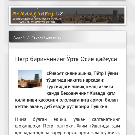
Асосий
Тарихий далиллар
Пётр биринчининг Ўрта Осиё қайғуси
«Ривоят қилинишича, Пётр I ўлим
тўшагида иккита нарсадан:
Туркиядаги чивиқ омадсизлиги
ҳамда Бековичнинг Хивада қатл
қилиниши қасосини ололмаганига армон билан
кетган экан», деб ёзади рус шоири Пушкин.
Нима бўлган эдики, улкан салтанатнинг
шоҳаншоҳи Пётр, ҳаттоки, ўлим тўшагида ҳам
қанчадан-қанча зарур нарсаларни эслаш ўрнига,