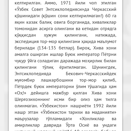
келтирилган. Аммо, 1971 йили чоп этилган
«Ўзбек Совет Энтсиклопедияси»да Черкасский
қўшинидаги (қўшин сони келтирилмаган!) 60 га
яқин казак балиқ овига борганида, хиваликлар
томонидан асирга олингани ва кетидан отрядга
қўққисдан ҳужум қилингани, натижада,
экспедиция тор-мор қилингани ҳақида маълумот
берилади (134-135 бетлар). Бироқ, Хива хони
амалга оширган ишлар Буюк император Пётрни
чуқур ўйга соладиган даражада моҳирлик билан
қилингани тўлиқ ёритилмаган. Шунингдек,
Энтсиклопедияда Бекович-Черкасскийдек
муғомбир лашкарбошини тор-мор қилиб,
Пётрдек буюк императорни ўлим тўшагида ҳам
«Оҳ!» дейишга мажбур қилган Хива хони
Шерғозихоннинг исми бир оғиз ҳам тилга
олинмаган. «Ўзбекистон» нашриёти 1992 йили
нашр этган «Ўзбекистон тарихи ва маданияти»
маърузалар тўпламидаги «Хонликлар ва
амирликлар даврида Ўрта Осиё ва ундаги