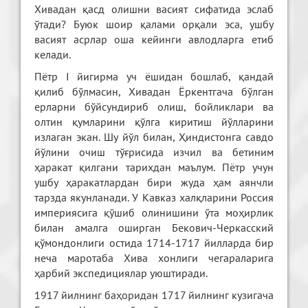
Хивадан қасд олишни васият сифатида эслаб
ўтади? Буюк шоир қалами орқали эса, ушбу
васият асрлар оша кейинги авлодларга етиб
келади.
Пётр I йигирма уч ёшидан бошлаб, қандай
қилиб бўлмасин, Хивадан Ёркентгача бўлган
ерларни бўйсундириб олиш, бойликлари ва
олтин қумларини қўлга киритиш йўлларини
излаган экан. Шу йўл билан, Ҳиндистонга савдо
йўлини очиш тўғрисида изчил ва бетиним
ҳаракат қилгани тарихдан маълум. Пётр учун
ушбу ҳаракатлардан бири жуда ҳам аянчли
тарзда якунланади. У Кавказ халқларини Россия
империясига қўшиб олинишини ўта моҳирлик
билан амалга оширган Бекович-Черкасский
қўмондонлиги остида 1714-1717 йилларда бир
неча маротаба Хива хонлиги чегараларига
ҳарбий экспедициялар уюштиради.
1917 йилнинг баҳоридан 1717 йилнинг кузигача