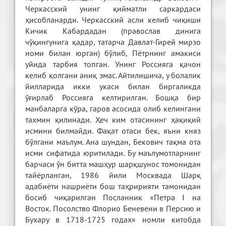
Черкасский унинг қийматли саркардаси
ҳисобланарди. Черкасский асли келиб чиқиши
Кичик Кабардадан (православ динига
чўқингунига қадар, татарча Давлат-Гирей мирзо
номи билан юрган) бўлиб, Пётрнинг амакиси
уйида тарбия топган. Унинг Россияга қачон
келиб қолгани аниқ эмас. Айтилишича, у болалик
йилларида икки укаси билан биргаликда
ўғирлаб Россияга келтирилган. Бошқа бир
манбаларга кўра, гаров асосида олиб келингани
тахмин қилинади. Ҳеч ким отасининг ҳақиқий
исмини билмайди. Фақат отаси бек, яъни княз
бўлгани маълум. Ана шундан, Бекович тақма ота
исми сифатида юритилади. Бу маълумотларнинг
барчаси ўн битта машҳур шарқшунос томонидан
тайёрланган, 1986 йили Москвада Шарқ
адабиёти нашриёти бош таҳририяти тамонидан
босиб чиқарилган Посланник «Петра I на
Восток. Посолство Флорио Беневени в Персию и
Бухару в 1718-1725 годах» номли китобда