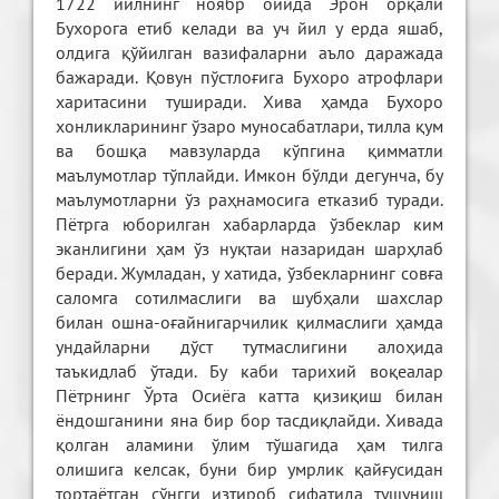
1722 йилнинг ноябр ойида Эрон орқали
Бухорога етиб келади ва уч йил у ерда яшаб,
олдига қўйилган вазифаларни аъло даражада
бажаради. Қовун пўстлоғига Бухоро атрофлари
харитасини туширади. Хива ҳамда Бухоро
хонликларининг ўзаро муносабатлари, тилла қум
ва бошқа мавзуларда кўпгина қимматли
маълумотлар тўплайди. Имкон бўлди дегунча, бу
маълумотларни ўз раҳнамосига етказиб туради.
Пётрга юборилган хабарларда ўзбеклар ким
эканлигини ҳам ўз нуқтаи назаридан шарҳлаб
беради. Жумладан, у хатида, ўзбекларнинг совға
саломга сотилмаслиги ва шубҳали шахслар
билан ошна-оғайнигарчилик қилмаслиги ҳамда
ундайларни дўст тутмаслигини алоҳида
таъкидлаб ўтади. Бу каби тарихий воқеалар
Пётрнинг Ўрта Осиёга катта қизиқиш билан
ёндошганини яна бир бор тасдиқлайди. Хивада
қолган аламини ўлим тўшагида ҳам тилга
олишига келсак, буни бир умрлик қайғусидан
тортаётган сўнгги изтироб сифатида тушуниш