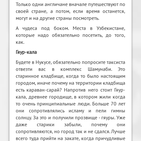
Только одни англичане вначале путешествуют по
своей стране, а потом, если время останется,
могут и на другие страны посмотреть.
А чудеса под боком. Места в Узбекистане,
которые надо обязательно посетить, до того,
как.
Гяур-кала
Будете в Нукусе, обязательно попросите таксиста
отвезти вас в комплекс Шамунаби. Это
старинное кладбище, когда то было настоящим
городом, иначе почему на территории кладбища
есть караван-сарай? Напротив него стоит Гяур-
кала, древнее городище, в котором жили когда
то очень принципиальные люди. Больше 70 лет
они сопротивлялись исламу и пели гимны
солнцу. За это и получили прозвище - гяуры. Уже
даже старики забыли, почему они
сопротивляются, но город так и не сдался. Лучше
всего туда прийти на закате, когда причудливые