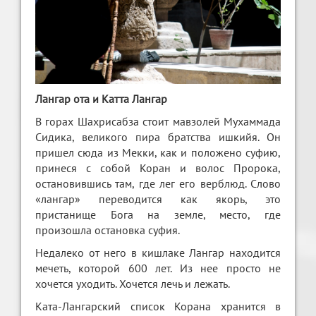
Лангар ота и Катта Лангар
В горах Шахрисабза стоит мавзолей Мухаммада
Сидика, великого пира братства ишкийя. Он
пришел сюда из Мекки, как и положено суфию,
принеся с собой Коран и волос Пророка,
остановившись там, где лег его верблюд. Слово
«лангар» переводится как якорь, это
пристанище Бога на земле, место, где
произошла остановка суфия.
Недалеко от него в кишлаке Лангар находится
мечеть, которой 600 лет. Из нее просто не
хочется уходить. Хочется лечь и лежать.
Ката-Лангарский список Корана хранится в