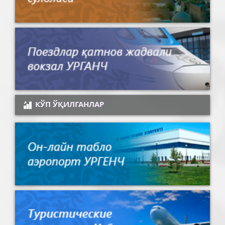
КЎП ЎҚИЛГАНЛАР