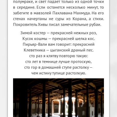
полумраке, и свет падает только из одной точки
в середине. Если останется несколько минут, то
забегите в мавзолей Пахлавана Махмуда. На его
стенах начертаны не суры из Корана, а стихи.
Покровитель Хивы писал замечательные рубаи.
Зимой костер — прекрасней нежных роз,
Кусок кошмы — прекрасней шелка кос.
Пирьяр-Вали вам говорит: прекрасней
Клеветника — цыганский драный пес.
сто раз я клятву повторю такую:
сто лет в темнице лучше протоскую,
сто гор в домашней ступе растолку —
чем истину тупице растолкую.