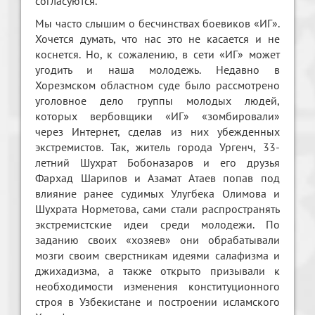
согласуются.
Мы часто слышим о бесчинствах боевиков «ИГ».
Хочется думать, что нас это не касается и не
коснется. Но, к сожалению, в сети «ИГ» может
угодить и наша молодежь. Недавно в
Хорезмском областном суде было рассмотрено
уголовное дело группы молодых людей,
которых вербовщики «ИГ» «зомбировали»
через Интернет, сделав из них убежденных
экстремистов. Так, житель города Ургенч, 33-
летний Шухрат Бобоназаров и его друзья
Фархад Шарипов и Азамат Атаев попав под
влияние ранее судимых Улугбека Олимова и
Шухрата Норметова, сами стали распространять
экстремистские идеи среди молодежи. По
заданию своих «хозяев» они обрабатывали
мозги своим сверстникам идеями салафизма и
джихадизма, а также открыто призывали к
необходимости изменения конституционного
строя в Узбекистане и построении исламского