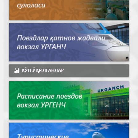
КЎП ЎҚИЛГАНЛАР