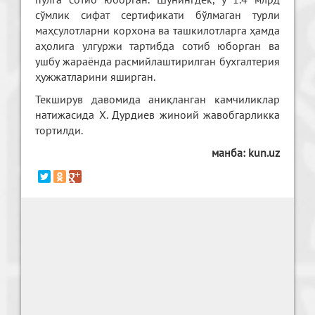
сўмлик сифат сертификати бўлмаган турли
маҳсулотларни корхона ва ташкилотларга ҳамда
аҳолига улгуржи тартибда сотиб юборган ва
ушбу жараёнда расмийлаштирилган бухгалтерия
ҳужжатларини яширган.
Текширув давомида аниқланган камчиликлар
натижасида Х. Дурдиев жиноий жавобгарликка
тортилди.
манба:
kun.uz