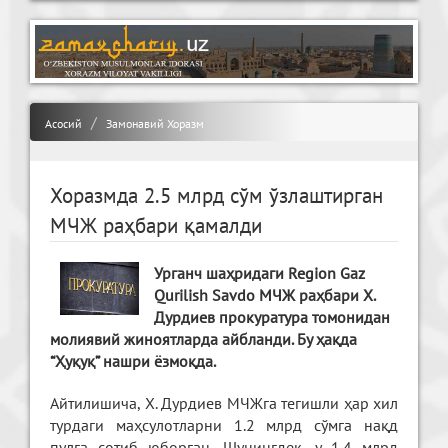
Асосий
Замонавий Хоразм
Хоразмда 2.5 млрд сўм ўзлаштирган
МЧЖ раҳбари қамалди
Урганч шаҳридаги Region Gaz
Qurilish Savdo МЧЖ раҳбари Х.
Дурдиев прокуратура томонидан
молиявий жиноятларда айбланди. Бу ҳақда
“Ҳуқуқ” нашри ёзмоқда.
Айтилишича, Х. Дурдиев МЧЖга тегишли ҳар хил
турдаги маҳсулотларни 1.2 млрд сўмга нақд
пулга сотиб юборган. Шунингдек, у 1.4 млрд