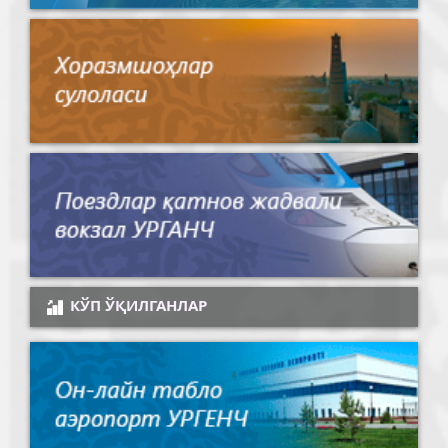
КЎП ЎҚИЛГАНЛАР