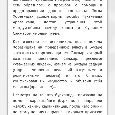
есть обратилось с просьбой о помощи в
предотвращении данного конфликта. Тогда
Хорезмшах, удовлетворив просьбу Мухаммада
Арсланхана, достиг устранения этой
междуусобицы между ханом и Султаном
Санжаром мирным путем.
Как известно из источников, после похода
Хорезмшаха на Мовераннахр власть в Бухаре
захватил сын торговца щитами Санжар, который
возглавил повстанцев. Санжар, преследуя
«уважаемых людей», изгнал из Бухары садыра
(садр — чиновник, ведавший вакуфными и
религиозными делами) и его близких,
конфисковал их имущество и объявил себя
маликом (правителем)...
Несмотря на то, что бурханиды призвали на
помощь каракитайцев (бурханиды направили
жалобу хакиму каракитайцев, после чего хаким
по этому поводу направил насколько приказов