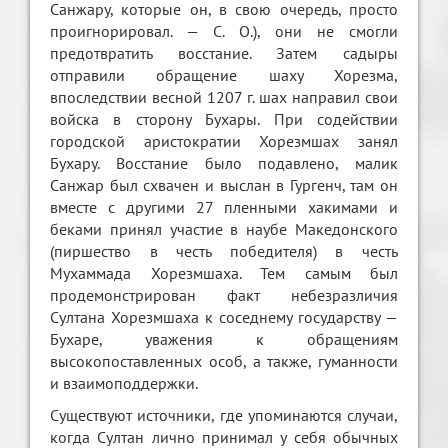
Санжару, которые он, в свою очередь, просто
проигнорировал. — С. О.), они не смогли
предотвратить восстание. Затем садыры
отправили обращение шаху Хорезма,
впоследствии весной 1207 г. шах направил свои
войска в сторону Бухары. При содействии
городской аристократии Хорезмшах занял
Бухару. Восстание было подавлено, малик
Санжар был схвачен и выслан в Гургенч, там он
вместе с другими 27 пленными хакимами и
беками принял участие в наубе Македонского
(пиршество в честь победителя) в честь
Мухаммада Хорезмшаха. Тем самым был
продемонстрирован факт небезразличия
Султана Хорезмшаха к соседнему государству —
Бухаре, уважения к обращениям
высокопоставленных особ, а также, гуманности
и взаимоподдержки.
Существуют источники, где упоминаются случаи,
когда Султан лично принимал у себя обычных