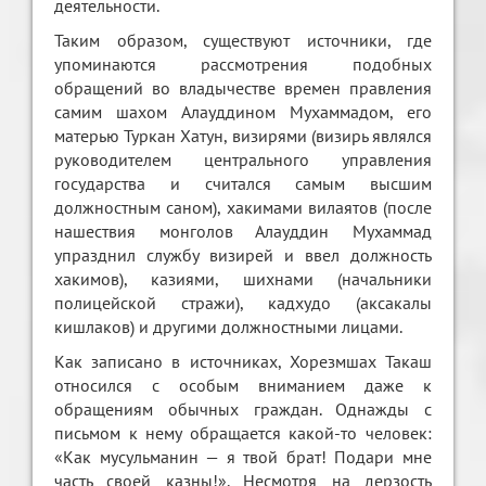
деятельности.
Таким образом, существуют источники, где
упоминаются рассмотрения подобных
обращений во владычестве времен правления
самим шахом Алауддином Мухаммадом, его
матерью Туркан Хатун, визирями (визирь являлся
руководителем центрального управления
государства и считался самым высшим
должностным саном), хакимами вилаятов (после
нашествия монголов Алауддин Мухаммад
упразднил службу визирей и ввел должность
хакимов), казиями, шихнами (начальники
полицейской стражи), кадхудо (аксакалы
кишлаков) и другими должностными лицами.
Как записано в источниках, Хорезмшах Такаш
относился с особым вниманием даже к
обращениям обычных граждан. Однажды с
письмом к нему обращается какой-то человек:
«Как мусульманин — я твой брат! Подари мне
часть своей казны!». Несмотря на дерзость