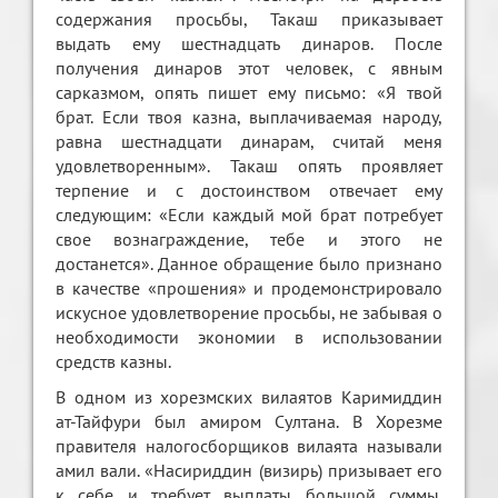
содержания просьбы, Такаш приказывает
выдать ему шестнадцать динаров. После
получения динаров этот человек, с явным
сарказмом, опять пишет ему письмо: «Я твой
брат. Если твоя казна, выплачиваемая народу,
равна шестнадцати динарам, считай меня
удовлетворенным». Такаш опять проявляет
терпение и с достоинством отвечает ему
следующим: «Если каждый мой брат потребует
свое вознаграждение, тебе и этого не
достанется». Данное обращение было признано
в качестве «прошения» и продемонстрировало
искусное удовлетворение просьбы, не забывая о
необходимости экономии в использовании
средств казны.
В одном из хорезмских вилаятов Каримиддин
ат-Тайфури был амиром Султана. В Хорезме
правителя налогосборщиков вилаята называли
амил вали. «Насириддин (визирь) призывает его
к себе и требует выплаты большой суммы.