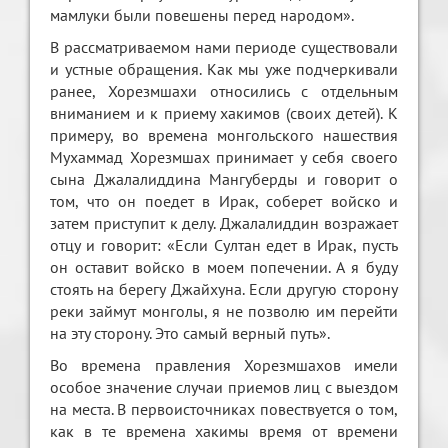
мамлуки были повешены перед народом».
В рассматриваемом нами периоде существовали
и устные обращения. Как мы уже подчеркивали
ранее, Хорезмшахи относились с отдельным
вниманием и к приему хакимов (своих детей). К
примеру, во времена монгольского нашествия
Мухаммад Хорезмшах принимает у себя своего
сына Джалалиддина Мангуберды и говорит о
том, что он поедет в Ирак, соберет войско и
затем приступит к делу. Джалалиддин возражает
отцу и говорит: «Если Султан едет в Ирак, пусть
он оставит войско в моем попечении. А я буду
стоять на берегу Джайхуна. Если другую сторону
реки займут монголы, я не позволю им перейти
на эту сторону. Это самый верный путь».
Во времена правления Хорезмшахов имели
особое значение случаи приемов лиц с выездом
на места. В первоисточниках повествуется о том,
как в те времена хакимы время от времени