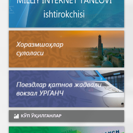
КЎП ЎҚИЛГАНЛАР