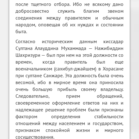
после тщетного отбора. Ибо не всякому дано
добросовестно служить благим звеном
соединения между правителем и обычным
народом, оповещая об их нуждах и состоянии
быта.
Согласно историческим данным киссадар
Султана Алауддина Мухаммада — Нажибиддин
Шахризури — был при нем на этой должности со
времен, когда правитель был еще
военачальником (сахибул-джайшем) в Хорасане
при султане Санжаре. Эта должность была очень
весомой, ибо в мирное время она приносила
очень большую прибыль своему владельцу.
Следовательно, прием обращений,
своевременное оформление ответов на них и
надлежащее решение проблем были признаны
фактором определения стабильности
отношений между населением и государством,
признаком спокойной жизни и мирного
сосуществования.