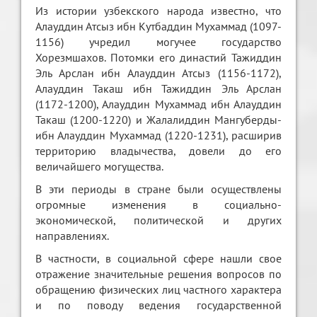
Из истории узбекского народа известно, что
Алауддин Атсыз ибн Кутбаддин Мухаммад (1097-
1156) учредил могучее государство
Хорезмшахов. Потомки его династий Тажиддин
Эль Арслан ибн Алауддин Атсыз (1156-1172),
Алауддин Такаш ибн Тажиддин Эль Арслан
(1172-1200), Алауддин Мухаммад ибн Алауддин
Такаш (1200-1220) и Жалалиддин Мангуберды-
ибн Алауддин Мухаммад (1220-1231), расширив
территорию владычества, довели до его
величайшего могущества.
В эти периоды в стране были осуществлены
огромные изменения в социально-
экономической, политической и других
направлениях.
В частности, в социальной сфере нашли свое
отражение значительные решения вопросов по
обращению физических лиц частного характера
и по поводу ведения государственной