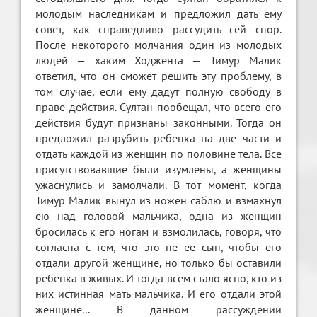
молодым наследникам и предложил дать ему
совет, как справедливо рассудить сей спор.
После некоторого молчания один из молодых
людей — хаким Ходжента — Тимур Малик
ответил, что он сможет решить эту проблему, в
том случае, если ему дадут полную свободу в
праве действия. Султан пообещал, что всего его
действия будут признаны законными. Тогда он
предложил разрубить ребенка на две части и
отдать каждой из женщин по половине тела. Все
присутствовавшие были изумлены, а женщины
ужаснулись и замолчали. В тот момент, когда
Тимур Малик вынул из ножен саблю и взмахнул
ею над головой мальчика, одна из женщин
бросилась к его ногам и взмолилась, говоря, что
согласна с тем, что это не ее сын, чтобы его
отдали другой женщине, но только бы оставили
ребенка в живых. И тогда всем стало ясно, кто из
них истинная мать мальчика. И его отдали этой
женщине... В данном рассуждении