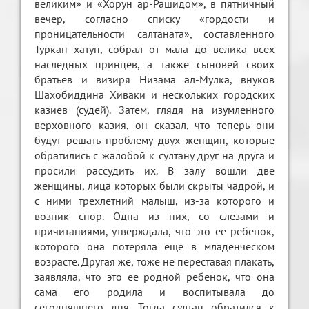
великим» и «Хорун ар-Рашидом», в пятничный
вечер, согласно списку «гордости и
проницательности салтаната», составленного
Туркан хатун, собрал от мала до велика всех
наследных принцев, а также сыновей своих
братьев и визиря Низама ал-Мулка, внуков
Шахобиддина Хиваки и нескольких городских
казиев (судей). Затем, глядя на изумленного
верховного казия, он сказал, что теперь они
будут решать проблему двух женщин, которые
обратились с жалобой к султану друг на друга и
просили рассудить их. В залу вошли две
женщины, лица которых были скрыты чадрой, и
с ними трехлетний малыш, из-за которого и
возник спор. Одна из них, со слезами и
причитаниями, утверждала, что это ее ребенок,
которого она потеряла еще в младенческом
возрасте. Другая же, тоже не переставая плакать,
заявляла, что это ее родной ребенок, что она
сама его родила и воспитывала до
сегодняшнего дня. Тогда султан обратился к