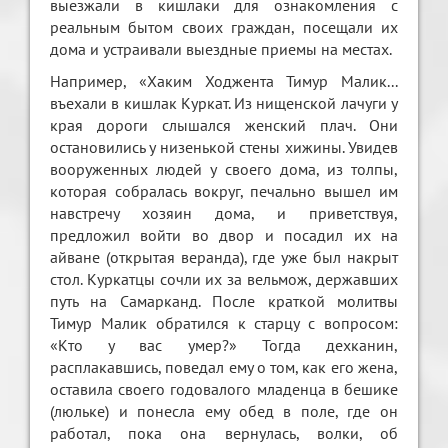
выезжали в кишлаки для ознакомления с
реальным бытом своих граждан, посещали их
дома и устраивали выездные приемы на местах.
Например, «Хаким Ходжента Тимур Малик...
въехали в кишлак Куркат. Из нищенской лачуги у
края дороги слышался женский плач. Они
остановились у низенькой стены хижины. Увидев
вооруженных людей у своего дома, из толпы,
которая собралась вокруг, печально вышел им
навстречу хозяин дома, и приветствуя,
предложил войти во двор и посадил их на
айване (открытая веранда), где уже был накрыт
стол. Куркатцы сочли их за вельмож, державших
путь на Самарканд. После краткой молитвы
Тимур Малик обратился к старцу с вопросом:
«Кто у вас умер?» Тогда дехканин,
расплакавшись, поведал ему о том, как его жена,
оставила своего годовалого младенца в бешике
(люльке) и понесла ему обед в поле, где он
работал, пока она вернулась, волки, об