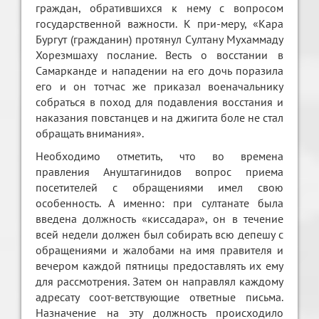
граждан, обратившихся к нему с вопросом
государственной важности. К при-меру, «Кара
Бургут (гражданин) протянул Султану Мухаммаду
Хорезмшаху послание. Весть о восстании в
Самарканде и нападении на его дочь поразила
его и он тотчас же приказал военачальнику
собраться в поход для подавления восстания и
наказания повстанцев и на джигита боле не стал
обращать внимания».
Необходимо отметить, что во времена
правления Ануштагинидов вопрос приема
посетителей с обращениями имел свою
особенность. А именно: при султанате была
введена должность «киссадара», он в течение
всей недели должен был собирать всю депешу с
обращениями и жалобами на имя правителя и
вечером каждой пятницы предоставлять их ему
для рассмотрения. Затем он направлял каждому
адресату соот-ветствующие ответные письма.
Назначение на эту должность происходило