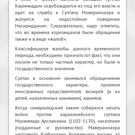
Каримиддин освобождается из под его власти и
идет на службу к Султану Мовераннахра и
жалуется на недостойное поведение
Насириддина». Следовательно, надо отметить,
что во времена хорезмшахов были обращения
также и в виде «жалоб».
Классифицируя жалобы данного временного
периода, необходимо признать тот факт, что они
носили не только частный характер, но были и
государственного значения.
Султан в основном занимался обращениями
государственного характера, приемом
иностранных представителей, визирей (и их
детей, назначенных хакимами), хакимов.
Когда самаркандский хаким собирался начать
войну против караханийского султана
Мухаммада Арсланхана (1102-1130), население
(подданные и духовенство) Мавераннахра
направило Кутбиддину Хорезмшаху письмо, то