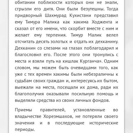
обитании поблизости которых они не знали,
сгрызли его дитя. Они были безутешны. Тогда
придворный Шахмурад Кухистани представил
ему Тимура Малика как хакима Ходжента и
сказал от его имени, что скорбит вместе с ним и
желает ему терпения. Тимур Малик велел
отсчитать десять золотых и отдать их дехканину.
Дехканин со слезами на глазах поблагодарил и
благословил его. После этого они тронулись с
места и взяли путь на кишлак Курганча». Одним
словом, мы можем быть очевидцами того, как
уже с тех времен хакимы были небезраличны к
судьбам своих граждан и, интересуясь их бытом,
выежали на места, посещали их дома, ради их
благополучия оказывали посильную помощь и
выделяли средства из своих личных фондов.
Приемы правителей, установленные во
владычестве Хорезмшахов, не потеряли своего
значения и в последующие исторические
периоды.