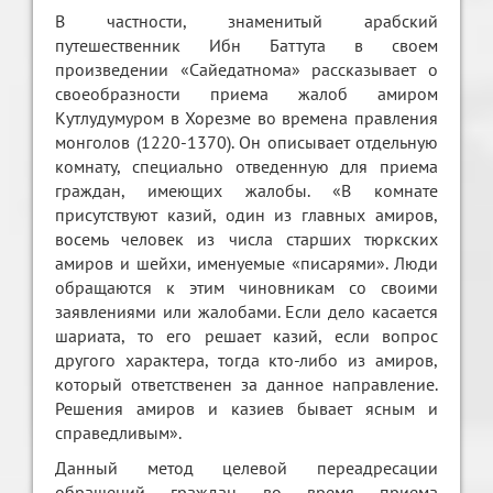
В частности, знаменитый арабский
путешественник Ибн Баттута в своем
произведении «Сайедатнома» рассказывает о
своеобразности приема жалоб амиром
Кутлудумуром в Хорезме во времена правления
монголов (1220-1370). Он описывает отдельную
комнату, специально отведенную для приема
граждан, имеющих жалобы. «В комнате
присутствуют казий, один из главных амиров,
восемь человек из числа старших тюркских
амиров и шейхи, именуемые «писарями». Люди
обращаются к этим чиновникам со своими
заявлениями или жалобами. Если дело касается
шариата, то его решает казий, если вопрос
другого характера, тогда кто-либо из амиров,
который ответственен за данное направление.
Решения амиров и казиев бывает ясным и
справедливым».
Данный метод целевой переадресации
обращений граждан во время приема