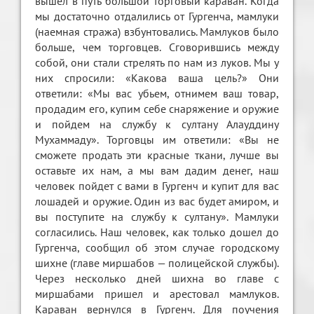
вышел в путь большой торговый караван. Когда
мы достаточно отдалились от Гургенча, мамлуки
(наемная стража) взбунтовались. Мамлуков было
больше, чем торговцев. Сговорившись между
собой, они стали стрелять по нам из луков. Мы у
них спросили: «Какова ваша цель?» Они
ответили: «Мы вас убьем, отнимем ваш товар,
продадим его, купим себе снаряжение и оружие
и пойдем на службу к султану Алауддину
Мухаммаду». Торговцы им ответили: «Вы не
сможете продать эти красные ткани, лучше вы
оставьте их нам, а мы вам дадим денег, наш
человек пойдет с вами в Гургенч и купит для вас
лошадей и оружие. Один из вас будет амиром, и
вы поступите на службу к султану». Мамлуки
согласились. Наш человек, как только дошел до
Гургенча, сообщил об этом случае городскому
шихне (главе миршабов — полицейской службы).
Через несколько дней шихна во главе с
миршабами пришел и арестовал мамлуков.
Караван вернулся в Гургенч. Для поучения