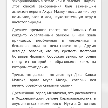
захоранивались в земле или в склепах - наусах.
Этот способ захоронения был важнейшим
аспектом веры в Ахура Мазду - высшую чистоту
помыслов, слов и дел, неукоснительную веру в
чистоту природы.
Древнее предание гласит, что Чильпык был
когда-то укрепленным замком. В нем жила
принцесса, влюбленная в невольника и
бежавшая сюда от гнева своего отца. Другая
легенда говорит, что эту крепость построил
богатырь Чильпык. Сооружая замок, он ронял
глину, из которой и образовался холм, на
котором стоит дахма.
Третья, что дахма - это дело рук Дэва Хаджи
Мулюка, врага Ахура Мазды, который вел
вечную борьбу со светлыми силами.
Древнейший город Миздахкан, что расположен
в Ходжейлийском районе Каракалпакистана, в
двух десятках километров от Нукуса. Он возник