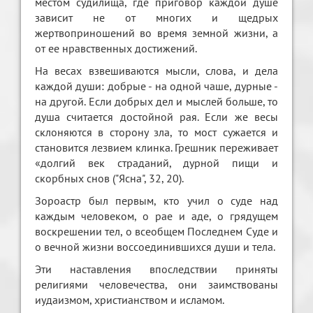
местом судилища, где приговор каждой душе
зависит не от многих и щедрых
жертвоприношений во время земной жизни, а
от ее нравственных достижений.
На весах взвешиваются мысли, слова, и дела
каждой души: добрые - на одной чаше, дурные -
на другой. Если добрых дел и мыслей больше, то
душа считается достойной рая. Если же весы
склоняются в сторону зла, то мост сужается и
становится лезвием клинка. Грешник переживает
«долгий век страданий, дурной пищи и
скорбных снов ("Ясна", 32, 20).
Зороастр был первым, кто учил о суде над
каждым человеком, о рае и аде, о грядущем
воскрешении тел, о всеобщем Последнем Суде и
о вечной жизни воссоединившихся души и тела.
Эти наставления впоследствии приняты
религиями человечества, они заимствованы
иудаизмом, христианством и исламом.