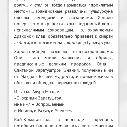
врагу... И стал он тогда называться «проклятым
местом»... Грандиозные развалины Гульдурсуна
овеяны легендами и сказаниями. Ходило
поверье, что в крепости скрыт подземный ход к
неисчислимым сокровищам. Но, охраняемый
драконом клад, обязательно приведет к смерти
любого, кто посягнет на сокровища Гульдурсуна.
Зороастрийцев называют огнепоклонниками.
Они свято чтили уложения и обряды,
предписанные великим пророком Огня -
Спитамой Заратуштрой. Знания, полученные им
от Мазды - Вышей мудрости, и поныне живы в
обычаях и обрядах современных людей.
И сказал Ахура Мазда:
«О, верный Заратуштра,
мне имя – Вопрошаемый
и Истина, и Разум, и Ученье».
Кой-Крылган-кала, в переводе - крепость
погибших баранов, появилась еще в четвертом