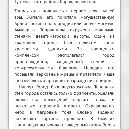
Турткульского района Каракалпакистана.
Топрак-кала появилась в первом веке нашей
эры. Жители его почитали могущественную
Ардви - богиню плодородия или, иначе, могучую
Амударью. Топрак-кала окружена мощными
стенами девятиметровой высоты. Один из
кварталов города был целиком занят
храмовыми зданиями. За дворцовым
комплексом располагался город
простолюдинов, защищенный стеной с
четырехугольными башнями. Нередко его
посещали верховные жрецы и правители. Чаще
это случалось в праздник возрождения природы
- Навруз. Город был двухъярусным. Теперь от
стен города остались только фрагменты. Уцелели
около ста помещений первого этажа и
несколько строений второго. Окрашивается
небо в багровые тона. Словно видения
возникают картины прошлого. В бывших
святилищах вспыхивает священный огонь. Вновь