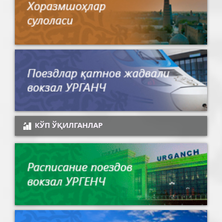
КЎП ЎҚИЛГАНЛАР