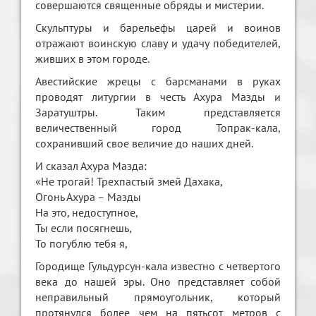
совершаются священные обряды и мистерии.
Скульптуры и барельефы царей и воинов
отражают воинскую славу и удачу победителей,
живших в этом городе.
Авестийские жрецы с барсманами в руках
проводят литургии в честь Ахура Мазды и
Заратуштры. Таким представляется
величественный город Топрак-кала,
сохранивший свое величие до наших дней.
И сказал Ахура Мазда:
«Не трогай! Трехпастый змей Дахака,
Огонь Ахура – Мазды
На это, недоступное,
Ты если посягнешь,
То погублю тебя я,
Городище Гульдурсун-кала известно с четвертого
века до нашей эры. Оно представляет собой
неправильный прямоугольник, который
протянулся более чем на пятьсот метров с