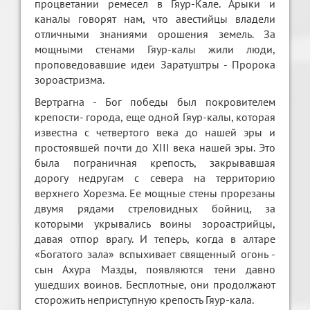
процветании ремесел в Гяур-Кале. Арыки и
каналы говорят нам, что авестийцы владели
отличными знаниями орошения земель. За
мощными стенами Гяур-калы жили люди,
проповедовавшие идеи Заратуштры - Пророка
зороастризма.
Вертрагна - Бог победы был покровителем
крепости- города, еще одной Гяур-калы, которая
известна с четвертого века до нашей эры и
простоявшей почти до XIII века нашей эры. Это
была пограничная крепость, закрывавшая
дорогу недругам с севера на территорию
верхнего Хорезма. Ее мощные стены прорезаны
двумя рядами стреловидных бойниц, за
которыми укрывались воины зороастрийцы,
давая отпор врагу. И теперь, когда в алтаре
«Богатого зала» вспыхивает священный огонь -
сын Ахура Мазды, появляются тени давно
ушедших воинов. Бесплотные, они продолжают
сторожить неприступную крепость Гяур-кала.