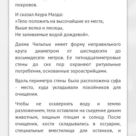
покровов.
И сказал Ахура Мазда:
«Тело положить на высочайшие из места,
Выше волка и лисицы,
Не заливаемые водой дождевой».
Дахма Чильпык имеет форму неправильного
круга диаметром от шестидесяти до
восьмидесяти метров. Ее пятнадцатиметровые
стены до сих пор охраняют ритуальные
погребения, основанные зороастрийцами.
Вдоль периметра стены была расположена суфа
- место, куда укладывали покойников для
очищения.
Чтобы не осквернять воду и землю
разложением, тела оставляли на съедение диким
животным, хищным птицам и солнцу. После
очищения, кости складывались в оссуарии,
специальные вместилища для останков, и