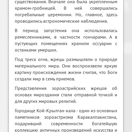
существования. Вначале она была укрепленным
храмом-гробницей. В ней совершались
погребальные церемонии. Но, главное, здесь
проводились астрономические наблюдения.
В период запустения она использовалась
ремесленниками, в частности гончарами. А в
пустующих помещениях хранили оссуарии с
останками умерших.
Под треск огня, жрецы размышляли о природе
материального мира. Они воспроизвели яркую
картину происхождения жизни считая, что Боги
создали мир в семь приемов.
Представления зороастрийских жрецов об
основах мироздания стали отправной точкой и
для других мировых религий.
Городище Кой-Крылган-кала - один из основных
памятников зороастризма Каракалпакистана,
подаривший современности богатейшую
коллекцию античных произведений искусства и