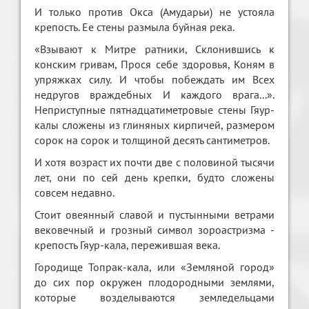
И только против Окса (Амударьи) не устояла
крепость. Ее стены размыла буйная река.
«Взывают к Митре ратники, Склонившись к
конским гривам, Прося себе здоровья, Коням в
упряжках силу. И чтобы побеждать им Всех
недругов враждебных И каждого врага...».
Неприступные пятнадцатиметровые стены Гяур-
калы сложены из глиняных кирпичей, размером
сорок на сорок и толщиной десять сантиметров.
И хотя возраст их почти две с половиной тысячи
лет, они по сей день крепки, будто сложены
совсем недавно.
Стоит овеянный славой и пустынными ветрами
вековечный и грозный символ зороастризма -
крепость Гяур-кала, пережившая века.
Городище Топрак-кала, или «Земляной город»
до сих пор окружен плодородными землями,
которые возделываются земледельцами