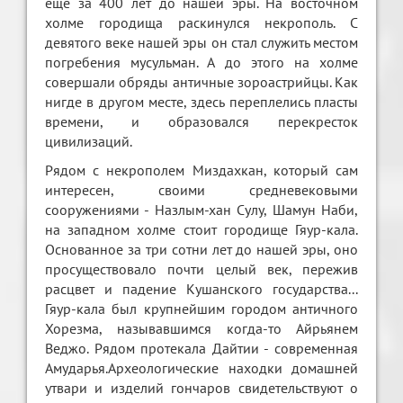
еще за 400 лет до нашей эры. На восточном
холме городища раскинулся некрополь. С
девятого веке нашей эры он стал служить местом
погребения мусульман. А до этого на холме
совершали обряды античные зороастрийцы. Как
нигде в другом месте, здесь переплелись пласты
времени, и образовался перекресток
цивилизаций.
Рядом с некрополем Миздахкан, который сам
интересен, своими средневековыми
сооружениями - Назлым-хан Сулу, Шамун Наби,
на западном холме стоит городище Гяур-кала.
Основанное за три сотни лет до нашей эры, оно
просуществовало почти целый век, пережив
расцвет и падение Кушанского государства...
Гяур-кала был крупнейшим городом античного
Хорезма, называвшимся когда-то Айрьянем
Веджо. Рядом протекала Дайтии - современная
Амударья.Археологические находки домашней
утвари и изделий гончаров свидетельствуют о