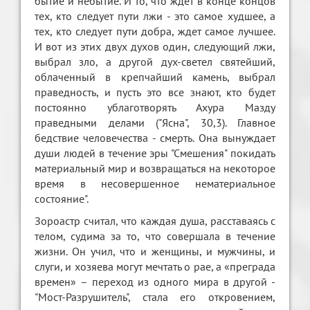
бытие и небытие. И то, что ждет в конце концов
тех, кто следует пути лжи - это самое худшее, а
тех, кто следует пути добра, ждет самое лучшее.
И вот из этих двух духов один, следующий лжи,
выбрал зло, а другой дух-светел святейший,
облаченный в крепчайший камень, выбрал
праведность, и пусть это все знают, кто будет
постоянно ублаготворять Ахура Мазду
праведными делами ("Ясна", 30,3). Главное
бедствие человечества - смерть. Она вынуждает
души людей в течение эры "Смешения" покидать
материальный мир и возвращаться на некоторое
время в несовершенное нематериальное
состояние".
Зороастр считал, что каждая душа, расставаясь с
телом, судима за то, что совершала в течение
жизни. Он учил, что и женщины, и мужчины, и
слуги, и хозяева могут мечтать о рае, а «преграда
времен» – переход из одного мира в другой -
"Мост-Разрушитель", стала его откровением,