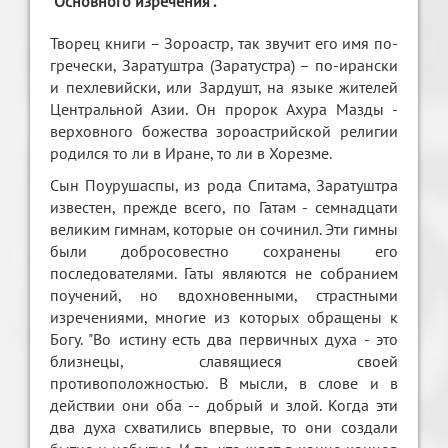
"Основного изречения".
Творец книги – Зороастр, так звучит его имя по-
гречески, Заратуштра (Заратустра) – по-ирански
и пехлевийски, или Зардушт, на языке жителей
Центральной Азии. Он пророк Ахура Мазды -
верховного божества зороастрийской религии
родился то ли в Иране, то ли в Хорезме.
Сын Поурушаспы, из рода Спитама, Заратуштра
известен, прежде всего, по Гатам - семнадцати
великим гимнам, которые он сочинил. Эти гимны
были добросовестно сохранены его
последователями. Гаты являются не собранием
поучений, но вдохновенными, страстными
изречениями, многие из которых обращены к
Богу. "Во истину есть два первичных духа - это
близнецы, славящиеся своей
противоположностью. В мысли, в слове и в
действии они оба -- добрый и злой. Когда эти
два духа схватились впервые, то они создали