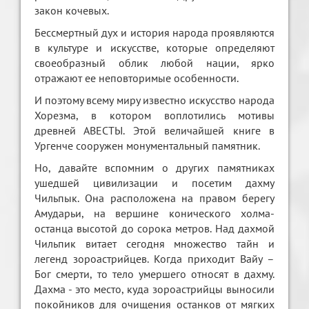
закон кочевых.
Бессмертный дух и история народа проявляются
в культуре и искусстве, которые определяют
своеобразный облик любой нации, ярко
отражают ее неповторимые особенности.
И поэтому всему миру известно искусство народа
Хорезма, в котором воплотились мотивы
древней АВЕСТЫ. Этой величайшей книге в
Ургенче сооружен монументальный памятник.
Но, давайте вспомним о других памятниках
ушедшей цивилизации и посетим дахму
Чильпык. Она расположена на правом берегу
Амударьи, на вершине конического холма-
останца высотой до сорока метров. Над дахмой
Чильпик витает сегодня множество тайн и
легенд зороастрийцев. Когда приходит Вайу –
Бог смерти, то тело умершего относят в дахму.
Дахма - это место, куда зороастрийцы выносили
покойников для очищения останков от мягких