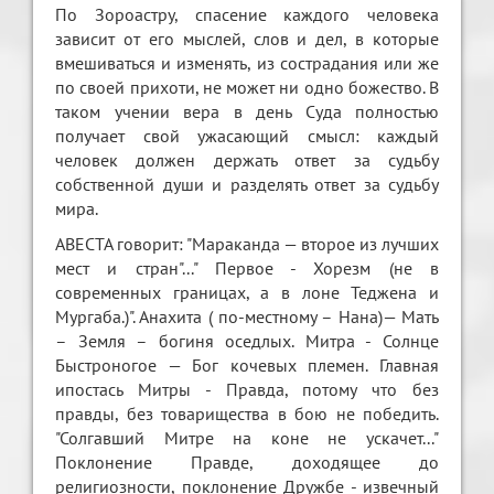
По Зороастру, спасение каждого человека
зависит от его мыслей, слов и дел, в которые
вмешиваться и изменять, из сострадания или же
по своей прихоти, не может ни одно божество. В
таком учении вера в день Суда полностью
получает свой ужасающий смысл: каждый
человек должен держать ответ за судьбу
собственной души и разделять ответ за судьбу
мира.
АВЕСТА говорит: "Мараканда — второе из лучших
мест и стран"..." Первое - Хорезм (не в
современных границах, а в лоне Теджена и
Мургаба.)". Анахита ( по-местному – Нана)— Мать
– Земля – богиня оседлых. Митра - Солнце
Быстроногое — Бог кочевых племен. Главная
ипостась Митры - Правда, потому что без
правды, без товарищества в бою не победить.
"Солгавший Митре на коне не ускачет..."
Поклонение Правде, доходящее до
религиозности, поклонение Дружбе - извечный