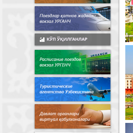
КЎП ЎҚИЛГАНЛАР