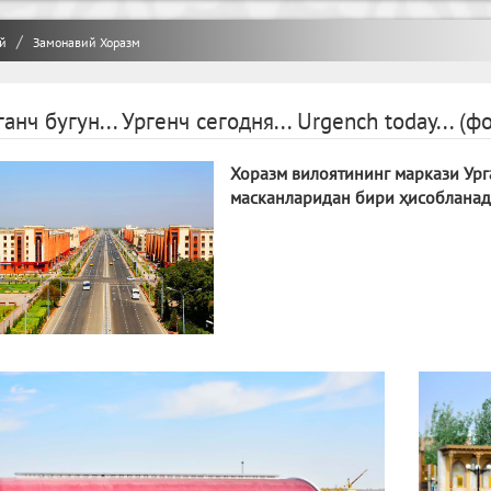
й
Замонавий Хоразм
ганч бугун... Ургенч сегодня... Urgench today... (ф
Хоразм вилоятининг маркази Ур
масканларидан бири ҳисобланад