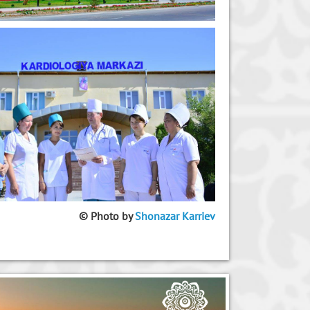
© P
hoto by
Shonazar Karriev