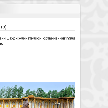
ото)
ганч шаҳри жаннатмакон юртимизнинг гўзал
и.