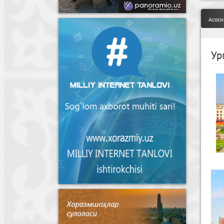
Асоси
Ур