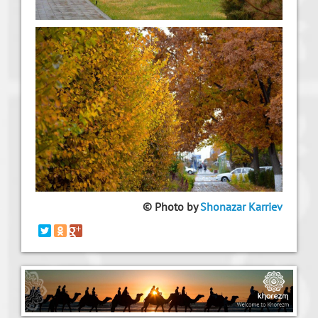
© P
hoto by
Shonazar Karriev