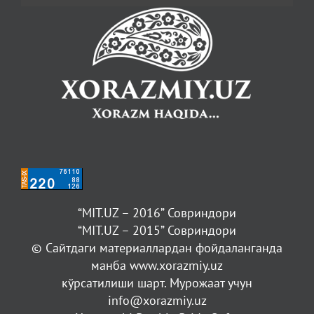
“MIT.UZ – 2016” Совриндори
“MIT.UZ – 2015” Совриндори
© Сайтдаги материаллардан фойдаланганда
манба www.xorazmiy.uz
кўрсатилиши шарт. Мурожаат учун
info@xorazmiy.uz