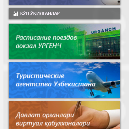
КЎП ЎҚИЛГАНЛАР