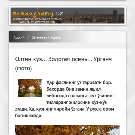
Асосий
Замонавий Хоразм
Олтин куз... Золотая осень... Урганч
(фото)
Ҳар фаслнинг ўз таровати бор.
Баҳорда Она замин яшил
либосида солланса, куз ўзининг
тилларанг жилосини кўз-кўз
этади. Ҳа, кузнинг чиройи ўзгача. У руҳга ором
бағишлайди.