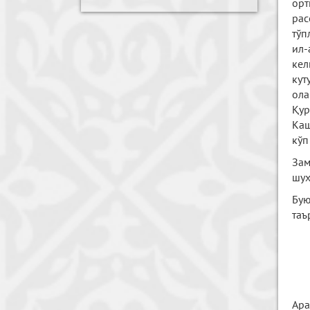
орт
рас
тўп
ил-
кел
кут
ола
Қур
Каш
кўп
Зам
шуҳ
Бую
таъ
Ара