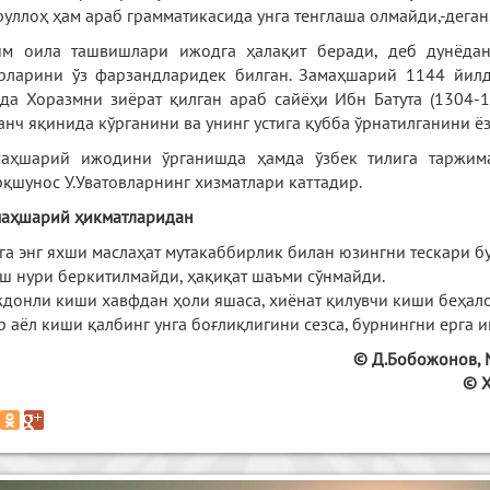
уллоҳ ҳам араб грамматикасида унга тенглаша олмайди,-деган
м оила ташвишлари ижодга ҳалақит беради, деб дунёдан
рларини ўз фарзандларидек билган. Замаҳшарий 1144 йил
да Хоразмни зиёрат қилган араб сайёҳи Ибн Батута (1304
анч яқинида кўрганини ва унинг устига қубба ўрнатилганини ё
аҳшарий ижодини ўрганишда ҳамда ўзбек тилига таржим
қшунос У.Уватовларнинг хизматлари каттадир.
аҳшарий ҳикматларидан
га энг яхши маслаҳат мутакаббирлик билан юзингни тескари 
ш нури беркитилмайди, ҳақиқат шаъми сўнмайди.
донли киши хавфдан ҳоли яшаса, хиёнат қилувчи киши беҳал
р аёл киши қалбинг унга боғлиқлигини сезса, бурнингни ерга 
© Д.Бобожонов, 
© Х