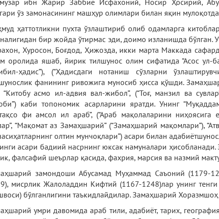
музар ибн Жарир Заббиё Исфахоний, Носир Ҳосирий, Абус
гари ўз замонасининг машҳур олимлари билан яқин мулоқотда 
муд ҳаттотликни пухта ўзлаштириб олиб одамларга китоблар
налигидан бир жойда ўтирмас эди, доимо изланишда бўлган. 
ахон, Хуросон, Боғдод, Ҳижозда, икки марта Маккада сафард
м оролида яшаб, йирик тилшунос олим сифатида “Асос ул-ба
ибил-ҳадис”), (“Ҳадисдаги нотаниш сўзларни ўзлаштиру
шунослик фанининг ривожига муносиб ҳисса қўшди. Замаҳшар
 “Китобу асмо ил-адвия вал-жибол”, (“Тоғ, манзил ва сувл
оби”) каби топономик асарларини яратди. Унинг “Муқаддамат
тақсо фи амсол ил араб”, (“Араб мақолаларини ниҳоясига ет
лар”, “Мақомат аз Замаҳшарий” (“Замаҳшарий мақомлари”), “Атв
насиҳатларнинг олтин мунчоқлари”) асари билан адабиётшуно
инги асари бадиий насрнинг юксак намуналари ҳисобланади.
ик, фалсафий шеърлар қасида, фахрия, марсия ва назмий макт
аҳшарий замондоши Абусамад Муҳаммад Саъоний (1179-122
9), мисрлик Жалоладдин Кифтий (1167-1248)лар унинг тенги
швоси) бўлганлигини таъкидлайдилар. Замаҳшарий Хоразмшоҳ 
аҳшарий умри давомида араб тили, адабиёт, тарих, географи