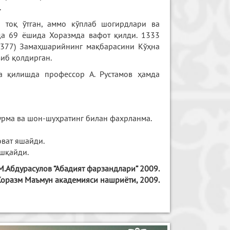
.
 тоқ ўтган, аммо кўплаб шогирдлари ва
да 69 ёшида Хоразмда вафот қилди. 1333
-1377) Замаҳшарийнинг мақбарасини Кўҳна
зиб қолдирган.
а қилишда профессор А. Рустамов ҳамда
бурма ва шон-шуҳратинг билан фахрланма.
оват яшайди.
ишқайди.
М.Абдурасулов
“Абадият фарзандлари” 2009.
оразм Маъмун академияси нашриёти, 2009.