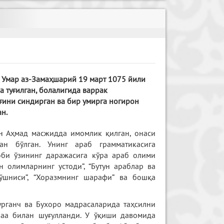
н Умар аз-Замаҳшарий 19 март 1075 йили
туғилган, болалигида варрак
ғини синдирган ва бир умирга ногирон
ан.
н Аҳмад масжидда имомлик қилган, онаси
ан бўлган. Унинг араб грамматикасига
оби ўзининг даражасига кўра араб олими
н олимларнинг устоди”, “Бутун араблар ва
қўшниси”, “Хоразмнинг шарафи” ва бошқа
урганч ва Бухоро мадрасаларида таҳсилни
олаа билан шуғулланди. У ўқиши давомида