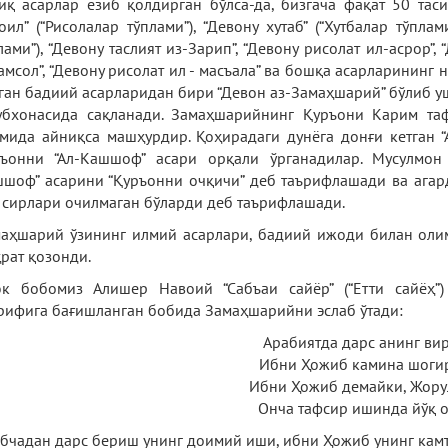
иқ асарлар ёзиб қолдирган бўлса-да, бизгача фақат 50 тас
оил” (“Рисолалар тўплами”), “Девону хутаб” (“Хутбалар тўплам
лами”), “Девону таслият из-Зарип”, “Девону рисолат ил-асрор”,
амсол”, “Девону рисолат ил - масъала” ва бошқа асарларининг
ган бадиий асарларидан бири “Девон аз-Замаҳшарий” бўлиб у
убхонасида сақланади. Замаҳшарийнинг Қуръони Карим та
мида айниқса машҳурдир. Қоҳирадаги дунёга донғи кетган “
ъонни “Ал-Кашшоф” асари орқали ўрганадилар. Мусулмон
шоф” асарини “Қуръонни очқичи” деб таърифлашади ва агар
 сирлари очилмаган бўларди деб таърифлашади.
аҳшарий ўзининг илмий асарлари, бадиий ижоди билан оли
рат қозонди.
к бобомиз Алишер Навоий “Сабъаи сайёр” (“Етти сайёҳ”
рифига бағишланган бобида Замаҳшарийни эслаб ўтади:
Арабиятда дарс анинг вир
Ибни Ҳожиб камина шоги
Ибни Ҳожиб демайки, Жору
Онча тафсир ишинда йўқ о
бчадан дарс бериш унинг доимий иши, ибни Ҳожиб унинг камт