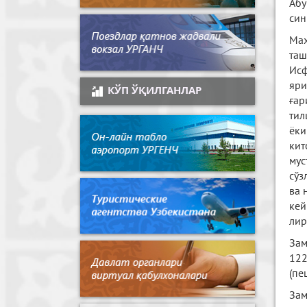
Абу
син
Маҳ
таш
Исф
яри
КЎП ЎҚИЛГАНЛАР
ғар
тил
ёки
кит
мус
сўз
ва 
кей
лир
Зам
122
(пе
Зам