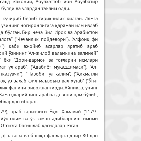
аъд Законий, Абулхаттоб ибн Абулбатир
бўлди ва улардан таълим олди.
 кўчириб бериб тирикчилик қилган. Илмга
У ўзининг ногиронлигига қарамай илм излаб
а бўлган. Бир неча йил Ироқ ва Арабистон
лоға” (“Чечанлик пойдевори”), “Алфоиқ фи
вчи”) каби ажойиб асарлар яратиб араб
ий ўзининг “Ал-жилоб валамкина валмией”
ар” ёки “Дори-дармон ва тоғларни исмлари
 ул-араб”, (“Адабиёт муқаддимаси”), “Ал-
казувчи”), “Навобиг ул-калим”, (“Ҳикматли
оқ уз-захаб фил маъвоъиз вал-хутаб” (“Ўгит
слик фанини ривожлантирди. Айниқса, унинг
 Замаҳшарийнинг арабча девони ҳам бўлиб,
ублардан иборат.
9), араб тарихчиси Ёқут Хамавий (1179-
 йўқ олим ва ўз замон адибларнинг имоми
Отсизга бағишлаб қасидалар ёзган.
я, фалсафа ва бошқа фанларга доир 80 дан