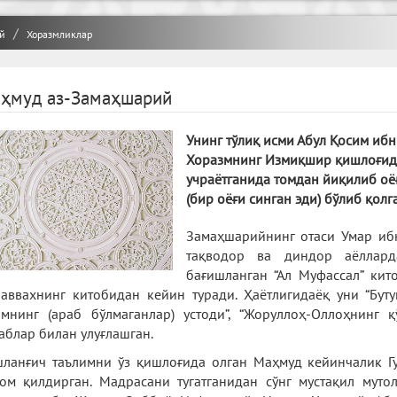
й
Хоразмликлар
ҳмуд аз-Замаҳшарий
Унинг тўлиқ исми Абул Қосим иб
Хоразмнинг Измиқшир қишлоғида 
учраётганида томдан йиқилиб оё
(бир оёғи синган эди) бўлиб қолг
Замаҳшарийнинг отаси Умар иб
тақводор ва диндор аёллард
бағишланган “Ал Муфассал” кит
аввахнинг китобидан кейин туради. Ҳаётлигидаёқ уни “Буту
мнинг (араб бўлмаганлар) устоди”, “Жоруллоҳ-Оллоҳнинг 
аблар билан улуғлашган.
ланғич таълимни ўз қишлоғида олган Маҳмуд кейинчалик Г
ом қилдирган. Мадрасани тугатганидан сўнг мустақил мут