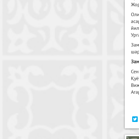
Жор
Оли
аса
йил
Ург
Зам
шар
Зам
Сен
Қуё
Виж
Ага