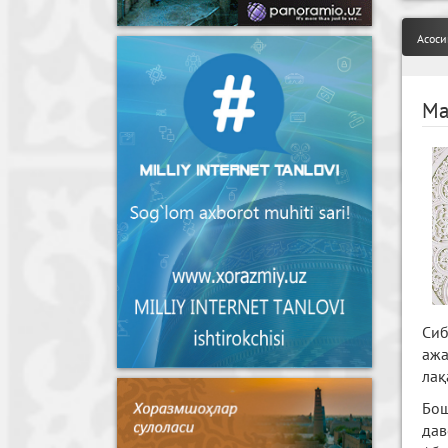
Асоси
Ма
Сиб
ажа
лақ
Бош
дав