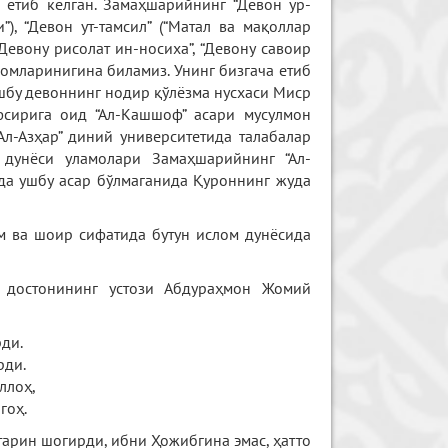
и етиб келган. Замаҳшарийнинг “Девон ур-
и”), “Девон ут-тамсил” (“Матал ва мақоллар
 “Девону рисолат ин-носиха”, “Девону савоир
 номларинигина биламиз. Унинг бизгача етиб
шбу девоннинг нодир қўлёзма нусхаси Миср
фсирига оид “Ал-Кашшоф” асари мусулмон
Ал-Азҳар” диний университетида талабалар
 дунёси уламолари Замаҳшарийнинг “Ал-
да ушбу асар бўлмаганида Қуроннинг жуда
м ва шоир сифатида бутун ислом дунёсида
) достонининг устози Абдураҳмон Жомий
ди.
рди.
ллоҳ,
гоҳ.
арин шогирди, ибни Ҳожибгина эмас, ҳатто