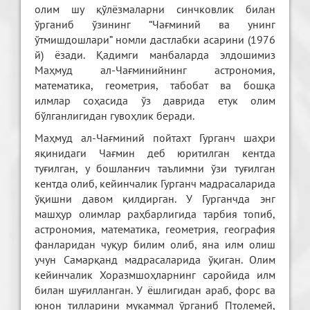
олим шу қўлёзмаларни синчковлик билан
ўрганиб ўзининг “Чағминий ва унинг
ўтмишдошлари” номли дастлабки асарини (1976
й) ёзади. Қадимги манбаларда элдошимиз
Маҳмуд ал-Чағминийнинг астрономия,
математика, геометрия, табобат ва бошқа
илмлар соҳасида ўз даврида етук олим
бўлганлигидан гувоҳлик беради.
Маҳмуд ал-Чағминий пойтахт Гурганч шаҳри
яқинидаги Чағмин деб юритилган кентда
туғилган, у бошланғич таълимни ўзи туғилган
кентда олиб, кейинчалик Гурганч мадрасаларида
ўқишни давом қилдирган. У Гурганчда энг
машҳур олимлар раҳбарлигида тарбия топиб,
астрономия, математика, геометрия, география
фанларидан чуқур билим олиб, яна илм олиш
учун Самарқанд мадрасаларида ўқиган. Олим
кейинчалик Хоразмшоҳларнинг саройида илм
билан шуғилланган. У ёшлигидан араб, форс ва
юнон тилларини мукаммал ўрганиб Птолемей,