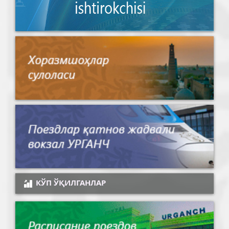
КЎП ЎҚИЛГАНЛАР