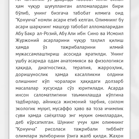
ҳам чуқур шуғулланган алломалардан бири
бўлиб, унинг бизгача табобат илмига оид
“Қонунча” номли асари етиб келган. Олимнинг бу
асари шарқнинг машҳур табобат алломаларидан
Абу Бакр ал-Розий, Абу Али ибн Сино ва Исмоил
Журжоний асарларини чуқур таҳлил қилиш
ҳамда ўз тажрибаларини илмий
мужассамлаштириш асосида яратилди. Унинг
ушбу асарида одам анатомияси ва физологияси
ҳақида, диагностика, терапия, жарроҳлик,
доришунослик ҳамда касалликни олдини
олишнинг кўп чоралари ҳақидаги долзарб
масалалар хусусида сўз юритилади. Асарда
инсон саломатлигини таъминлашда кўпгина
тадбирлар, айниқса жисмоний тарбия, соғлом
экологик муҳит, мусаффо ҳаво ва тоза ичимлик
суви ҳамда саёҳатлар энг муҳим омиллардан,
деб кўрсатилган. Шунинг учун ҳам олимнинг
“Қонунча” рисоласи тажрибали тиббиёт
олимлари эътиборини ўзига жалб қилди. Жаҳон