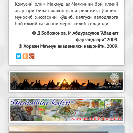
Қомусий олим Маҳмуд ал-Чағминий бой илмий
асарлари билан жаҳон фани ривожига ўзининг
муносиб ҳиссасини қўшиб, келгуси авлодларга
бой илмий хазинани мерос қилиб қолдирди.
© Д.Бобожонов, М.Абдурасулов “Абадият
фарзандлари” 2009.
© Хоразм Маъмун академияси нашриёти, 2009.