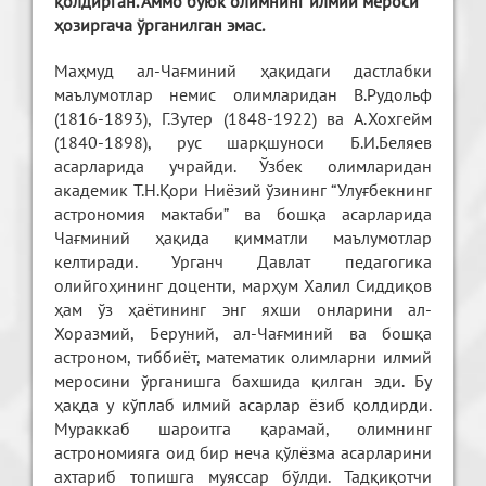
қолдирган. Аммо буюк олимнинг илмий мероси
ҳозиргача ўрганилган эмас.
Маҳмуд ал-Чағминий ҳақидаги дастлабки
маълумотлар немис олимларидан В.Рудольф
(1816-1893), Г.Зутер (1848-1922) ва А.Хохгейм
(1840-1898), рус шарқшуноси Б.И.Беляев
асарларида учрайди. Ўзбек олимларидан
академик Т.Н.Қори Ниёзий ўзининг “Улуғбекнинг
астрономия мактаби” ва бошқа асарларида
Чағминий ҳақида қимматли маълумотлар
келтиради. Урганч Давлат педагогика
олийгоҳининг доценти, марҳум Халил Сиддиқов
ҳам ўз ҳаётининг энг яхши онларини ал-
Хоразмий, Беруний, ал-Чағминий ва бошқа
астроном, тиббиёт, математик олимларни илмий
меросини ўрганишга бахшида қилган эди. Бу
ҳақда у кўплаб илмий асарлар ёзиб қолдирди.
Мураккаб шароитга қарамай, олимнинг
астрономияга оид бир неча қўлёзма асарларини
ахтариб топишга муяссар бўлди. Тадқиқотчи