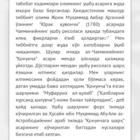
табобат ходимлари олимнинг ушбу асарига жуда
юқори баҳо берганлар. Ҳиндистонлик машҳур
тиббиёт олими Жони Муҳаммад Акбар Арзоний
ўзининг “Юрак қувончи” (1780) асарида
Чағминийнинг ушбу рисоласи ҳақида тубандаги
илиқ фикрларни ёзиб қолдирган:-“ Мен
тиббиётга доир жуда кўп китобларни ўқиб
чиққанман. Шулар ичида ал-Чағминийнинг
“Қонунча” асари менда алоҳида қизиқиш
уйғотди. Дўстларим мендан ушбу рисолага шарҳ
ёзишни илтимос қилдилар. Мен уларнинг
илтимосини фойдадан ҳоли бўлмаса керак,
деган умидда бажо келтирдим. “Қонунча”га ёзган
шарҳимни “Муфаррих ал-қулиб” (“Қалбларни
хурсанд қилувчи”) номи билан тайёрладим”, - деб
қайд қилади. Ушбу шарҳнинг форс тилида
кўчирилган ва Ҳусайн ибн Муҳаммад Абу Али ас-
Астрободийнинг араб тилида “Қонунчага шарҳ”
асарининг кўчирилган биттадан нусхалари
бизгача етиб келган.