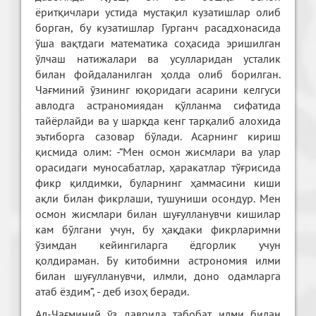
ёритқичлари устида мустақил кузатишлар олиб
борган, бу кузатишлар Гурганч расадхонасида
ўша вақтдаги математика соҳасида эришилган
ўлчаш натижалари ва усулларидан усталик
билан фойдаланилган ҳолда олиб борилган.
Чағминий ўзининг юқоридаги асарини келгуси
авлодга астраномиядан қўлланма сифатида
тайёрлайди ва у шарқда кенг тарқалиб алохида
эътиборга сазовар бўлади. Асарнинг кириш
қисмида олим: -“Мен осмон жисмлари ва улар
орасидаги муносабатлар, ҳаракатлар тўғрисида
фикр қилдимки, буларнинг ҳаммасини киши
ақли билан фикрлаши, тушуниши осондур. Мен
осмон жисмлари билан шуғулланувчи кишилар
кам бўлгани учун, бу ҳақдаки фикрларимни
ўзимдан кейингиларга ёдгорлик учун
қолдираман. Бу китобимни астрономия илми
билан шуғулланувчи, илмли, доно одамларга
атаб ёздим”, - деб изоҳ беради.
Ал-Чағминий ўз даврида табобат илми билан