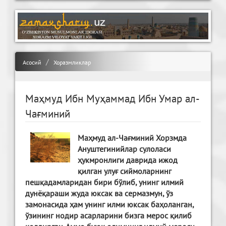
Асосий
Хоразмликлар
Маҳмуд Ибн Муҳаммад Ибн Умар ал-
Чағминий
Маҳмуд ал-Чағминий Хорзмда
Ануштегинийлар сулоласи
ҳукмронлиги даврида ижод
қилган улуғ сиймоларнинг
пешқадамларидан бири бўлиб, унинг илмий
дунёқараши жуда юксак ва сермазмун, ўз
замонасида ҳам унинг илми юксак баҳоланган,
ўзининг нодир асарларини бизга мерос қилиб