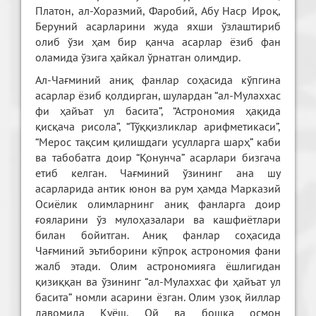
Платон, ал-Хоразмий, Фаробий, Абу Наср Ироқ,
Беруний асарларини жуда яхши ўзлаштириб
олиб ўзи ҳам бир қанча асарлар ёзиб фан
оламида ўзига ҳайкал ўрнатган олимдир.
Ал-Чағминий аниқ фанлар соҳасида кўпгина
асарлар ёзиб қолдирган, шулардан “ал-Мулаххас
фи ҳайъат ул басита”, “Астрономия ҳақида
қисқача рисола”, “Тўққизликлар арифметикаси”,
“Мерос тақсим қилишдаги усулларга шарҳ” каби
ва табобатга доир “Қонунча” асарлари бизгача
етиб келган. Чағминий ўзининг ана шу
асарларида антик юнон ва рум ҳамда Марказий
Осиёлик олимларнинг аниқ фанларга доир
ғояларини ўз мулоҳазалари ва кашфиётлари
билан бойитган. Аниқ фанлар соҳасида
Чағминий эътиборини кўпроқ астрономия фани
жалб этади. Олим астрономияга ёшлигидан
қизиққан ва ўзининг “ал-Мулаххас фи ҳайъат ул
басита” номли асарини ёзган. Олим узоқ йиллар
давомида Қуёш, Ой ва бошқа осмон