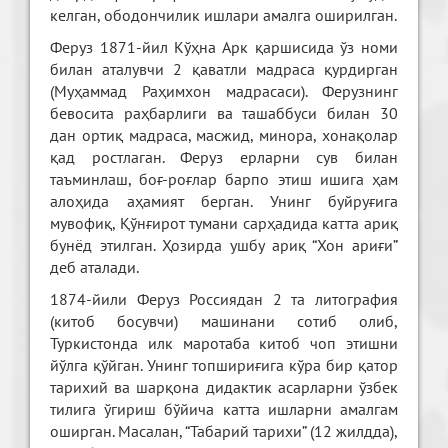
келган, ободончилик ишлари амалга оширилган.
Феруз 1871-йил Кўҳна Арк қаршисида ўз номи
билан аталувчи 2 қаватли мадраса қурдирган
(Муҳаммад Раҳимхон мадрасаси). Ферузнинг
бевосита раҳбарлиги ва ташаббуси билан 30
дан ортиқ мадраса, масжид, минора, хонақолар
қад ростлаган. Феруз ерларни сув билан
таъминлаш, боғ-роғлар барпо этиш ишига ҳам
алоҳида аҳамият берган. Унинг буйруғига
мувофиқ, Қўнғирот тумани сарҳадида катта ариқ
бунёд этилган. Ҳозирда ушбу ариқ “Хон ариғи”
деб аталади.
1874-йили Феруз Россиядан 2 та литография
(китоб босувчи) машинани сотиб олиб,
Туркистонда илк маротаба китоб чоп этишни
йўлга қўйган. Унинг топшириғига кўра бир қатор
тарихий ва шарқона дидактик асарларни ўзбек
тилига ўгириш бўйича катта ишларни амалгам
оширган. Масалан, “Табарий тарихи” (12 жилдда),