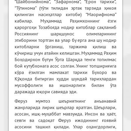
“Шайбонийнома”, “Зафарнома”, “Ерон тарихи”,
“Тўтинома” (тўти тилидан эртак тарзида ҳикоя
қилинган насиҳатлар китоби) “Маорифнома”
кабилар. Муҳаммад Раҳимхоннинг ёзги
қароргоҳи Тозабоғда нодир китоблар сақланиб
Россиянинг шарқшунос олимларининг
этиборини тортган ва улар бу ерга ана шу нодир
китобларни ўрганиш, таржима қилиш ва
кўчириш учун атайин келишган. Муҳаммад Раҳим
Боҳодирхон бутун Ўрта Шарқда тенги топилмас
бой кутубхонага асос солган. Унинг топшириғига
кўра ёзилган мамлакат тарихи Бухоро ва
Қўқонда битирган ҳудди шундай тарихлардан
мусоффолиги ва ишонарлиги билан ўта
даражада юқори савияда эди.
Феруз мумтоз шеъриятнинг анъанавий
жанрларида лирик шеърлар яратган. Шеърлари,
асосан, ишқ-муҳаббат мавзуида. Инсон ва ҳаёт,
севги ва садоқат Феруз ижодининг ғоявий
асосини ташкил қилади. Улар оҳангдорлиги,