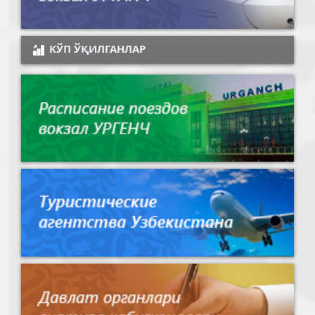
КЎП ЎҚИЛГАНЛАР