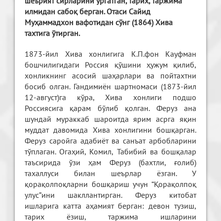
шеърият сирларини ўргатган, тарих, таржима
илмидан сабоқ берган. Отаси Сайид
Муҳаммадхон вафотидан сўнг (1864) Хива
тахтига ўтирган.
1873-йил Хива хонлигига К.П.фон Кауфман
бошчилигидаги Россия қўшини ҳужум қилиб,
хонликнинг асосий шаҳарлари ва пойтахтни
босиб олган. Гандимиён шартномаси (1873-йил
12-август)га кўра, Хива хонлиги подшо
Россиясига қарам бўлиб қолган. Феруз ана
шундай мураккаб шароитда ярим асрга яқин
муддат давомида Хива хонлигини бошқарган.
Феруз саройга адабиёт ва санъат арбобларини
тўплаган. Огаҳий, Комил, Табибий ва бошқалар
таъсирида ўзи ҳам Феруз (бахтли, ғолиб)
тахаллуси билан шеърлар ёзган. У
қорақолпоқларни бошқариш учун “Қорақолпоқ
улус”ини шакллантирган. Феруз китобат
ишларига катта аҳамият берган: девон тузиш,
тарих ёзиш, таржима ишларини