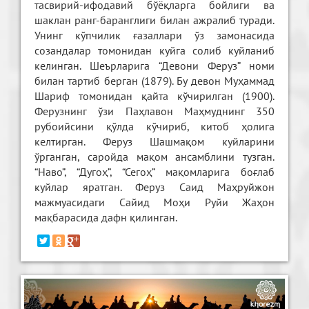
тасвирий-ифодавий бўёқларга бойлиги ва
шаклан ранг-баранглиги билан ажралиб туради.
Унинг кўпчилик ғазаллари ўз замонасида
созандалар томонидан куйга солиб куйланиб
келинган. Шеърларига “Девони Феруз” номи
билан тартиб берган (1879). Бу девон Муҳаммад
Шариф томонидан қайта кўчирилган (1900).
Ферузнинг ўзи Паҳлавон Маҳмуднинг 350
рубоийсини қўлда кўчириб, китоб ҳолига
келтирган. Феруз Шашмақом куйларини
ўрганган, саройда мақом ансамблини тузган.
“Наво”, “Дугоҳ”, “Сегоҳ” мақомларига боғлаб
куйлар яратган. Феруз Саид Маҳруйжон
мажмуасидаги Сайид Моҳи Руйи Жаҳон
мақбарасида дафн қилинган.