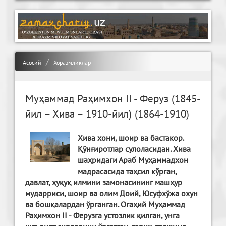
Асосий
Хоразмликлар
Муҳаммад Раҳимхон II - Феруз (1845-
йил – Хива – 1910-йил) (1864-1910)
Хива хони, шоир ва бастакор.
Қўнғиротлар сулоласидан. Хива
шаҳридаги Араб Муҳаммадхон
мадрасасида таҳсил кўрган,
давлат, ҳуқуқ илмини замонасининг машҳур
мударриси, шоир ва олим Доий, Юсуфхўжа охун
ва бошқалардан ўрганган. Огаҳий Муҳаммад
Раҳимхон II - Ферузга устозлик қилган, унга