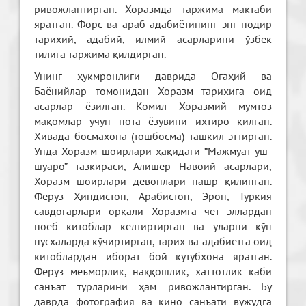
ривожлантирган. Хоразмда таржима мактаби
яратган. Форс ва араб адабиётининг энг нодир
тарихий, адабий, илмий асарларини ўзбек
тилига таржима қилдирган.
Унинг ҳукмронлиги даврида Огаҳий ва
Баёнийлар томонидан Хоразм тарихига оид
асарлар ёзилган. Комил Хоразмий мумтоз
мақомлар учун нота ёзувини ихтиро қилган.
Хивада босмахона (тошбосма) ташкил эттирган.
Унда Хоразм шоирлари ҳақидаги “Мажмуат уш-
шуаро” тазкираси, Алишер Навоий асарлари,
Хоразм шоирлари девонлари нашр қилинган.
Феруз Ҳиндистон, Арабистон, Эрон, Туркия
савдогарлари орқали Хоразмга чет эллардан
ноёб китоблар келтиртирган ва уларни кўп
нусхаларда кўчиртирган, тарих ва адабиётга оид
китоблардан иборат бой кутубхона яратган.
Феруз меъморлик, наққошлик, хаттотлик каби
санъат турларини ҳам ривожлантирган. Бу
даврда фотография ва кино санъати вужудга