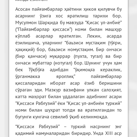
Асосан пайғамбарлар ҳаётини ҳикоя қилувчи бу
асарнинг ўзига хос яратилиш тарихи бор.
Мусулмон Шарқида бу мавзуда “Қисас ул-анбиё”
(“Пайғамбарлар қиссаси”) номи билан машҳур
кўплаб асарлар яратилган. Лекин, асарда
ёзилишича, уларнинг “баьзиси мустақим (тўғри,
ҳақиқий) бор, баьзиси номустақим. Бир ончаси
(бир қанчаси) муқаррар (пухта, тугал) ва бир
ончаси мубаттар (нотугал) бор. Шунинг учун ҳам
бек Тўқбўға адибдан “ўқимоқға кераклик,
ўрганмакка яроғлиқ” пайғамбарлар
қиссаларидан иборат асар ёзиб беришини
сўраган эди. Мазкур вазифани улкан салоҳият,
катта маҳорат билан уддалаган адибнинг асари
“Қиссаси Рабғузий” ёки “Қисас ул-анбиёи туркий”
номи билан шуҳрат топди ва яратилгандан то
бугунги кунгача севилиб ўқиб келинмоқда.
“Қиссаси Рабғузий” – туркий насрнинг энг
қадимий намуналаридан биридир. Унда XIII аср