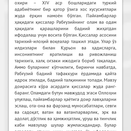
охири – XIV аср бошларидаги туркий
адабиётнинг бир қатор ўзига хос хусусиятлари
жуда ёрқин намоён бўлган. Пайғамбарлар
ҳақидаги қиссалар Рабғузийнинг олам ва одам
ҳақидаги қарашларини бадиий жиҳатдан
ифодалаш учун восита бўлган. Қиссалар асосини
тарихий-илоҳий воқеалар ташкил этади. Улар ўз
илдизлари билан Қурьон ва ҳадисларга,
инсониятнинг яратилиши ва ривожланиш
тарихига, халқ оғзаки ижодига бориб тақалади.
Аммо буларнинг кўпчилиги, биринчи навбатда,
Рабғузий бадиий тафаккури ёрдамида қайта
идрок этилади, бадиий талқинини топади. Мавзу
доирасига кўра асардаги қиссалар жуда ранг-
баранг. Оламдаги бутун мавжудод эгаси Оллоҳни
улуғлаш, пайғамбарлар ҳаётига доир лавҳаларни
эслаш, ота-она ва фарзанд муносабатлари, севги
ва садоқат, ватан ва ватанпарварлик, эрк ва
адолат, дўстлик ва ҳамжиҳатлик, уруш ва тинчлик
каби мавзулар шулар жумласидандир. Булар