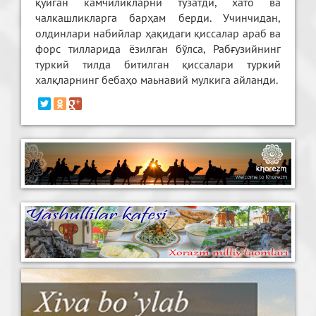
қўйган камчиликларни тузатди, хато ва
чалкашликларга барҳам берди. Учинчидан,
олдинлари набийлар ҳақидаги қиссалар араб ва
форс тилларида ёзилган бўлса, Рабғузийнинг
туркий тилда битилган қиссалари туркий
халқларнинг бебаҳо маьнавий мулкига айланди.