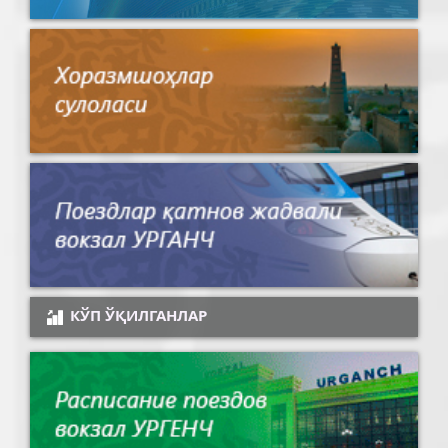
КЎП ЎҚИЛГАНЛАР