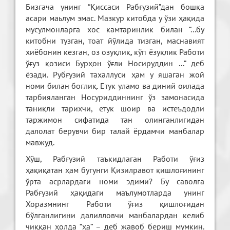
Бизгача унинг “Қиссаси Рабғузий”дан бошқа
асари маьлум эмас. Мазкур китобда у ўзи ҳақида
мусулмонларга хос камтаринлик билан “...бу
китобни тузган, тоат йўлида тизган, маснавият
хиёбонин кезган, оз озуқлиқ, кўп ёзуқлик Работи
ўғуз қозиси Бурҳон ўғли Носируддин ...” деб
ёзади. Рубғузий тахаллуси ҳам у яшаган жой
номи билан боғлиқ. Етук уламо ва диний оилада
тарбияланган Носуриддиннинг ўз замонасида
таниқли тарихчи, етук шоир ва истеъдодли
таржимон сифатида тан олинганлигидан
далолат берувчи бир талай ёрдамчи манбалар
мавжуд.
Хўш, Рабғузий таъкидлаган Работи ўғиз
ҳақиқатан ҳам бугунги Қизилравот қишлоғининг
ўрта асрлардаги номи эдими? Бу саволга
Рабғузий ҳақидаги маълумотларда унинг
Хоразмнинг Работи ўғиз қишлоғидан
бўлганлигини далилловчи манбалардан келиб
чиққан ҳолда “ҳа” – деб жавоб бериш мумкин.