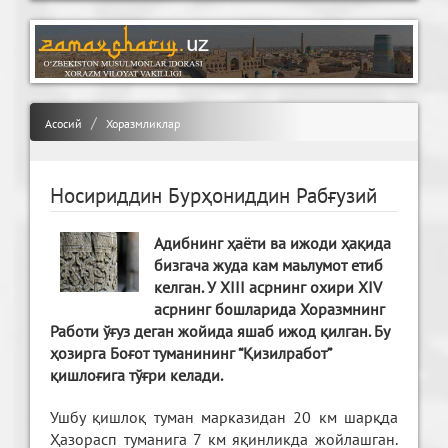
Асосий
Хоразмликлар
Носириддин Бурҳониддин Рабғузий
Адибнинг ҳаёти ва ижоди ҳақида
бизгача жуда кам маьлумот етиб
келган. У XIII асрнинг охири ХIV
асрнинг бошларида Хоразмнинг
Работи ўғуз деган жойида яшаб ижод қилган. Бу
ҳозирга Боғот туманининг “Қизилработ”
қишлоғига тўғри келади.
Ушбу қишлоқ туман марказидан 20 км шарқда
Ҳазорасп туманига 7 км яқинликда жойлашган.