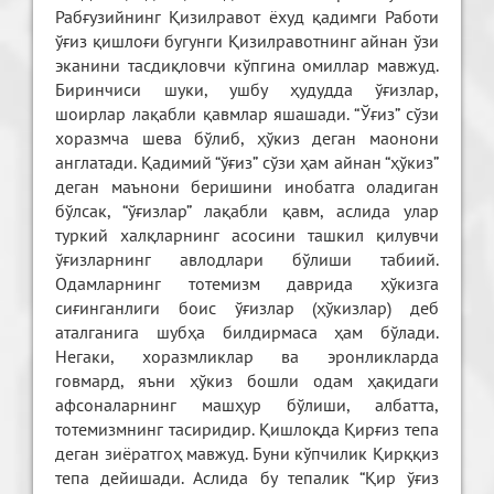
Рабғузийнинг Қизилравот ёхуд қадимги Работи
ўғиз қишлоғи бугунги Қизилравотнинг айнан ўзи
эканини тасдиқловчи кўпгина омиллар мавжуд.
Биринчиси шуки, ушбу ҳудудда ўғизлар,
шоирлар лақабли қавмлар яшашади. “Ўғиз” сўзи
хоразмча шева бўлиб, ҳўкиз деган маoнони
англатади. Қадимий “ўғиз” сўзи ҳам айнан “ҳўкиз”
деган маънони беришини инобатга оладиган
бўлсак, “ўғизлар” лақабли қавм, аслида улар
туркий халқларнинг асосини ташкил қилувчи
ўғизларнинг авлодлари бўлиши табиий.
Одамларнинг тотемизм даврида ҳўкизга
сиғинганлиги боис ўғизлар (ҳўкизлар) деб
аталганига шубҳа билдирмаса ҳам бўлади.
Негаки, хоразмликлар ва эронликларда
говмард, яъни ҳўкиз бошли одам ҳақидаги
афсоналарнинг машҳур бўлиши, албатта,
тотемизмнинг тасиридир. Қишлоқда Қирғиз тепа
деган зиёратгоҳ мавжуд. Буни кўпчилик Қирққиз
тепа дейишади. Аслида бу тепалик “Қир ўғиз