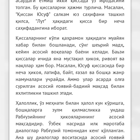
асардаги етмиш икки қиссада ўз ифодасини
топган. Бу қиссаларни ҳажми турлича. Масалан,
“Қиссаи Юсуф” салкам юз саҳифани ташкил
қилса, “Лут” ҳақидаги қисса бир неча
саҳифадангина иборат.
Қиссаларнинг кўпи қаҳрамон ҳақидаги муайян
хабар билан бошланади, сўнг шеьрий мадҳ,
кейин асосий воқеалар баёни келади. Баьзи
қиссалар ичида яна мустақил ҳикоя, ривоят ва
нақллар ҳам бор. Масалан, Юсуф қиссасида бир
неча ҳикоя, латифа, байт, ғазал ва бошқа жанр
намуналари учрайди. Аммо улар асарда олға
сурилган асосий ғоявий-бадиий мақсад билан
яхлитликни ташкил этади.
Ҳалоллик, ўз меҳнати билан ҳалол кун кўришга,
бошқаларга зулм қилмасликка ундаш
Рабғузийнинг ҳикояларининг асосий
мақсадидир. Ўзбек насрида илк маротаба
диалоглар Рабғузий томонидан кенг қўлланган.
Ана шу диалоглар воситасида асосий ғоявий