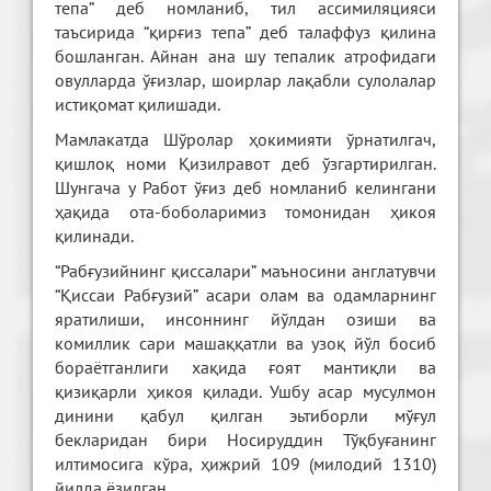
тепа” деб номланиб, тил ассимиляцияси
таъсирида “қирғиз тепа” деб талаффуз қилина
бошланган. Айнан ана шу тепалик атрофидаги
овулларда ўғизлар, шоирлар лақабли сулолалар
истиқомат қилишади.
Мамлакатда Шўролар ҳокимияти ўрнатилгач,
қишлоқ номи Қизилравот деб ўзгартирилган.
Шунгача у Работ ўғиз деб номланиб келингани
ҳақида ота-боболаримиз томонидан ҳикоя
қилинади.
“Рабғузийнинг қиссалари” маъносини англатувчи
“Қиссаи Рабғузий” асари олам ва одамларнинг
яратилиши, инсоннинг йўлдан озиши ва
комиллик сари машаққатли ва узоқ йўл босиб
бораётганлиги хақида ғоят мантиқли ва
қизиқарли ҳикоя қилади. Ушбу асар мусулмон
динини қабул қилган эьтиборли мўғул
бекларидан бири Носируддин Тўқбуғанинг
илтимосига кўра, ҳижрий 109 (милодий 1310)
йилда ёзилган.