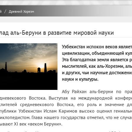
й
Древний Хорезм
лад аль-Беруни в развитие мировой науки
Узбекистан испокон веков являе
цивилизации, объединяющей куль
Эта благодатная земля является
мыслителей, как аль-Хорезми, ал
и других, чьи научные достижен
науки и культуры.
Абу Райхан аль-Беруни по пр
дневекового Востока. Выступая на международной конфер
лителей средневекового Востока, его роль и значение д
публики Узбекистан Ислам Каримов высоко оценил гениаль
иклопедистом. Глава нашего государства отметил, что не случ
ывают XI век «веком Беруни».