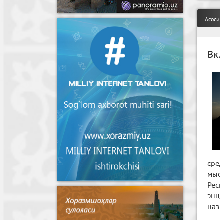
Асоси
Вк
сре
мыс
Рес
энц
наз