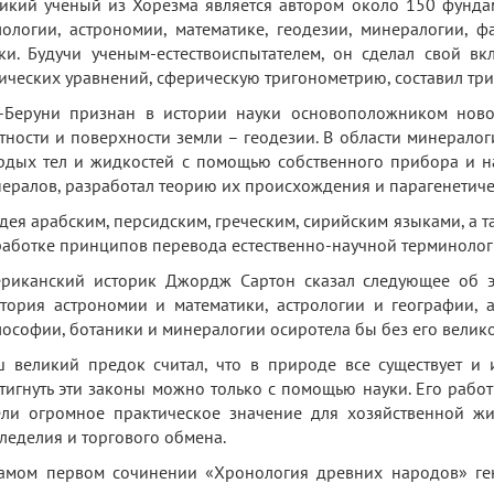
икий ученый из Хорезма является автором около 150 фундам
ологии, астрономии, математике, геодезии, минералогии, ф
ки. Будучи ученым-естествоиспытателем, он сделал свой в
ических уравнений, сферическую тригонометрию, составил тр
-Беруни признан в истории науки основоположником ново
тности и поверхности земли – геодезии. В области минерало
рдых тел и жидкостей с помощью собственного прибора и 
ералов, разработал теорию их происхождения и парагенетиче
дея арабским, персидским, греческим, сирийским языками, а т
аботке принципов перевода естественно-научной терминологи
риканский историк Джордж Сартон сказал следующее об э
тория астрономии и математики, астрологии и географии, 
ософии, ботаники и минералогии осиротела бы без его велик
 великий предок считал, что в природе все существует и
тигнуть эти законы можно только с помощью науки. Его рабо
ли огромное практическое значение для хозяйственной жи
леделия и торгового обмена.
амом первом сочинении «Хронология древних народов» ген