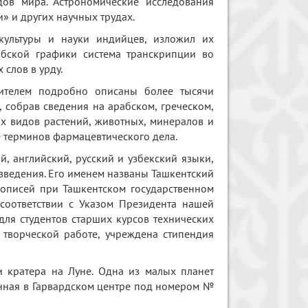
ов мира. Астрономические исследования
» и других научных трудах.
культуры и науки индийцев, изложил их
абской графики система транскрипции во
слов в урду.
лителем подробно описаны более тысячи
 собрав сведения на арабском, греческом,
ах видов растений, животных, минералов и
е терминов фармацевтического дела.
, английский, русский и узбекский языки,
зведения. Его именем названы Ташкентский
кописей при Ташкентском государственном
 соответствии с Указом Президента нашей
ля студентов старших курсов технических
 творческой работе, учреждена стипендия
и кратера на Луне. Одна из малых планет
анная в Гарвардском центре под номером №