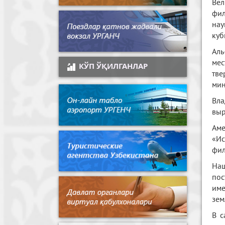
Вел
фил
нау
куб
Аль
мес
КЎП ЎҚИЛГАНЛАР
тве
мин
Вла
выр
Аме
«Ис
фил
Наш
пос
име
зем
В с