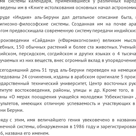
мя системы календаря, применявшиеся у различных народ
ведены им в «Книге истолкования основных начал астрономии
руде «Индия» аль-Беруни дал детальное описание быта, 
игиозно-философские системы. Созданная им на почве ар
гом предвосхищала современную систему передачи индийских 
роизведении «Сайдана» («Фармакогнозия») великим мыс
ебных, 150 обычных растений и более ста животных. Ученый,
ийском, персидском, согдийском и других языках о 4 тысяч
учаемых из них веществ, внес огромный вклад в упорядочени
сегодняшний день 31 труд аль-Беруни переведен на немецкий
ледованы 24 сочинения, изданы в арабском оригинале 3 прои
ударственный технический университет, Центр восточных ру
титуте востоковедения, районы, улицы и др. Кроме того, в
аны «О мерах поощрения учащейся молодежи Узбекистана» д
ультетов, имеющих отличную успеваемость и участвующих в
ни Беруни.
яду с этим, имя величайшего гения увековечено в названи
нечной системы, обнаруженная в 1986 году и зарегистриров
6, названа его именем.