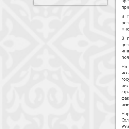
вре
при
В т
рел
мно
В п
цел
инд
пол
На 
исс
гос
инс
стр
фак
име
Нар
Сол
993