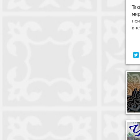
Так
мир
неи
впе