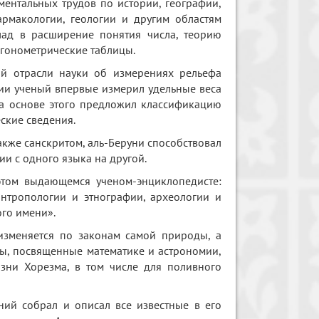
ентальных трудов по истории, географии,
армакологии, геологии и другим областям
клад в расширение понятия числа, теорию
игонометрические таблицы.
й отрасли науки об измерениях рельефа
гии ученый впервые измерил удельные веса
на основе этого предложил классификацию
ские сведения.
акже санскритом, аль-Беруни способствовал
и с одного языка на другой.
том выдающемся ученом-энциклопедисте:
антропологии и этнографии, археологии и
ого имени».
 изменяется по законам самой природы, а
ты, посвященные математике и астрономии,
зни Хорезма, в том числе для поливного
ий собрал и описал все известные в его