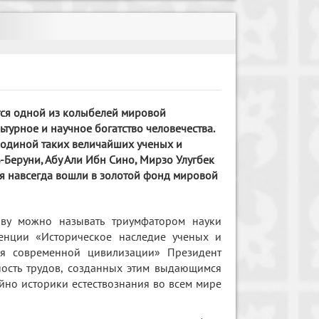
тся одной из колыбелей мировой
турное и научное богатство человечества.
 родиной таких величайших ученых и
ь-Беруни, Абу Али Ибн Сино, Мирзо Улугбек
ия навсегда вошли в золотой фонд мировой
аву можно называть триумфатором науки
енции «Историческое наследие ученых и
ля современной цивилизации» Президент
ность трудов, созданных этим выдающимся
айно историки естествознания во всем мире