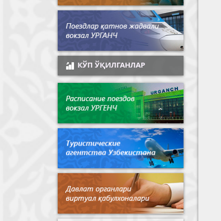
КЎП ЎҚИЛГАНЛАР