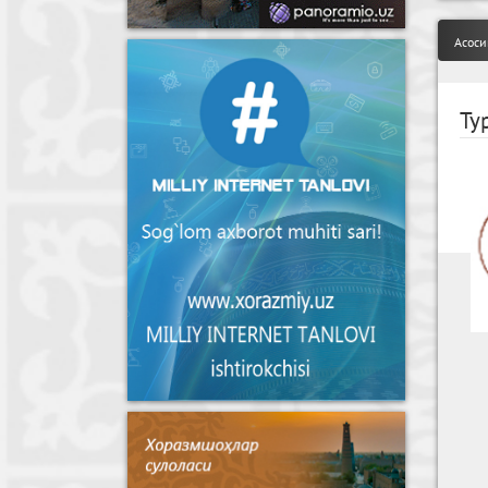
Асоси
Ту