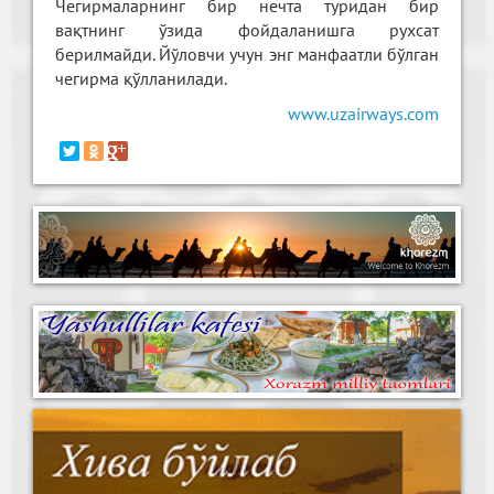
Чегирмаларнинг бир нечта туридан бир
вақтнинг ўзида фойдаланишга рухсат
берилмайди. Йўловчи учун энг манфаатли бўлган
чегирма қўлланилади.
www.uzairways.com