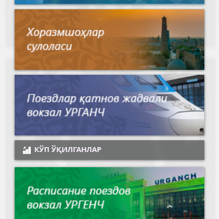
КЎП ЎҚИЛГАНЛАР