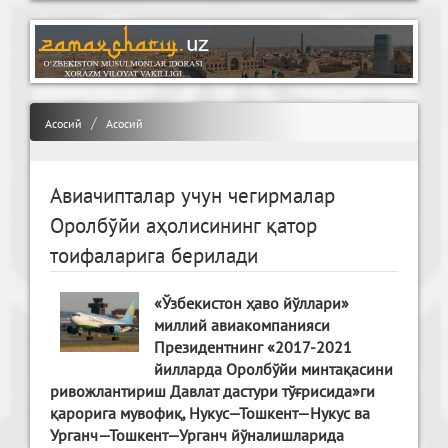
Асосий
Асосий
Авиачипталар учун чегирмалар
Оролбўйи аҳолисининг қатор
тоифаларига берилади
«Ўзбекистон ҳаво йўллари»
миллий авиакомпанияси
Президентнинг «2017-2021
йилларда Оролбўйи минтақасини
ривожлантириш Давлат дастури тўғрисида»ги
қарорига мувофиқ, Нукус—Тошкент—Нукус ва
Урганч—Тошкент—Урганч йўналишларида