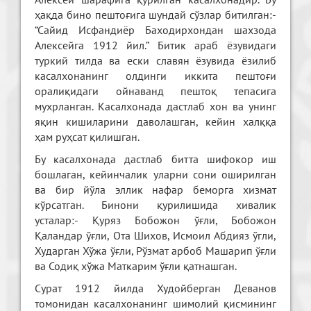
ҳақда бино пештоғига шундай сўзлар битилган:-
“Сайид Исфандиёр Баходирхондан шахзода
Алексейга 1912 йил.” Битик араб ёзувидаги
туркий тилда ва ески славян ёзувида ёзилиб
касалхонанинг олдинги иккита пештоғи
оралиқидаги ойнаванд пештоқ тепасига
мухрланган. Касалхонада дастлаб хон ва унинг
яқин кишиларини даволашган, кейин халққа
ҳам руҳсат қилишган.
Бу касалхонада дастлаб битта шифокор иш
бошлаган, кейинчалик уларни сони оширилган
ва бир йўла эллик нафар беморга хизмат
кўрсатган. Бинони қурилишида хивалик
усталар:- Қуряз Бобожон ўғли, Бобожон
Қаландар ўғли, Ота Шихов, Исмоил Абдияз ўгли,
Хударган Хўжа ўғли, Рўзмат арбоб Машарип ўғли
ва Содиқ хўжа Маткарим ўғли қатнашган.
Сурат 1912 йилда Худойберган Деванов
томонидан касалхонанинг шимолий қисмининг