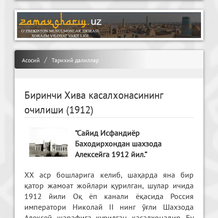
Асосий
Тарихий далиллар
Биринчи Хива касалхонасининг
очилиши (1912)
“Сайид Исфандиёр
Баходирхондан шахзода
Алексейга 1912 йил.”
ХХ аср бошларига келиб, шаҳарда яна бир
қатор жамоат жойлари қурилган, шулар ичида
1912 йили Оқ ёп канали ёқасида Россия
императори Николай II нинг ўғли Шахзода
Алексей шарафига қурилган касалхонадир. Бу