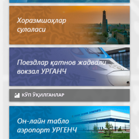
КЎП ЎҚИЛГАНЛАР