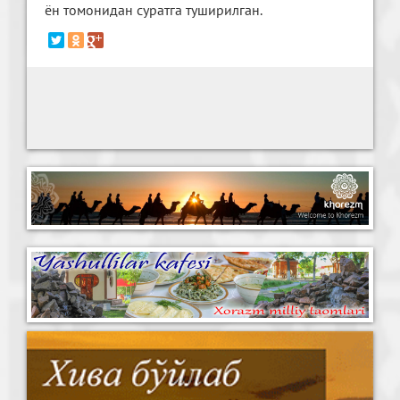
ён томонидан суратга туширилган.