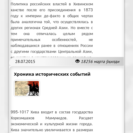
Политика российских властей в Хивинском
ханстве после его присоединения в 1873
году к империи де-факто в общих чертах
была аналогична той, что осуществлялась в
других регионах Средней Азии. Но вместе с
тем она отличалась целым рядом
примечательных особенностей, не
наблюдавшихся ранее в отношениях России
с другими государствами Центральной Азии,
ее участии в конструировании их социально-
28.07.2015
18256 марта ўқилди
политической жизни на новых принципах.
Хроника исторических событий
995-1017 Хива входит в состав государства
Хорезмшахов Мамунидов. Расцвет
экономической и культурной жизни города.
Хива значительно увеличивается в размерах