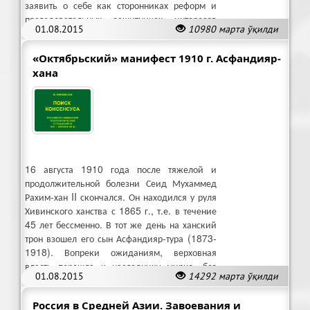
заявить о себе как сторонниках реформ и
последовательных защитниках интересов
01.08.2015
10980 марта ўқилди
всех слоев хивинского общества.
«Октябрьский» манифест 1910 г. Асфандияр-
хана
16 августа 1910 года после тяжелой и
продолжительной болезни Сеид Мухаммед
Рахим-хан II скончался. Он находился у руля
Хивинского ханства с 1865 г., т.е. в течение
45 лет бессменно. В тот же день на ханский
трон взошел его сын Асфандияр-тура (1873-
1918). Вопреки ожиданиям, верховная
власть перешла к наследнику мирно, без
01.08.2015
14292 марта ўқилди
каких-либо осложнений.
Россия в Средней Азии. Завоевания и