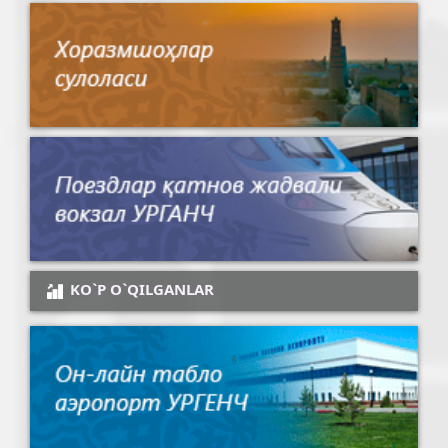
KO`P O`QILGANLAR