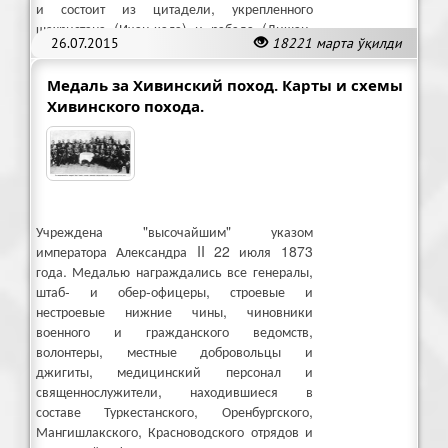
и состоит из цитадели, укрепленного
шахристана (Ичан-кала) и рабада (Дишан-
26.07.2015
18221 марта ўқилди
кала)
Медаль за Хивинский поход. Карты и схемы
Хивинского похода.
Учреждена "высочайшим" указом
императора Александра II 22 июля 1873
года. Медалью награждались все генералы,
штаб- и обер-офицеры, строевые и
нестроевые нижние чины, чиновники
военного и гражданского ведомств,
волонтеры, местные добровольцы и
джигиты, медицинский персонал и
священнослужители, находившиеся в
составе Туркестанского, Оренбургского,
Мангишлакского, Красноводского отрядов и