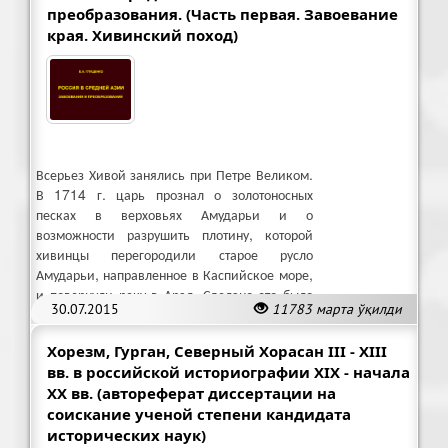
преобразования. (Часть первая. Завоевание
края. Хивинский поход)
Всерьез Хивой занялись при Петре Великом.
В 1714 г. царь прознал о золотоносных
песках в верховьях Амударьи и о
возможности разрушить плотину, которой
хивинцы перегородили старое русло
Амударьи, направленное в Каспийское море,
и повернули реку в Арал. Сделано это было
30.07.2015
11783 марта ўқилди
ради повышения безопасности ханства.
Хорезм, Гурган, Северный Хорасан III - XIII
вв. в российской историографии XIX - начала
XX вв. (автореферат диссертации на
соискание ученой степени кандидата
исторических наук)