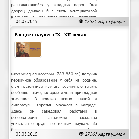
располагавшейся у западных ворот. Этот
дворец должен был стать альтернативой
Куня-Арк, в нем планировалось построить
06.08.2015
17571 марта ўқилди
150 комнат и 9 дворов.
Расцвет науки в IX - XII веках
Мухаммад ал-Хорезми (783-850 гг.) получив
первичное образование у себя на родине,
стал настойчиво изучать различные науки,
особенно такие, которые имели прикладное
значение. В поисках новых знаний и
литературы, Хорезми оказался в Багдаде.
Здесь он заведовал работами в
обсерватории академии, создавал
уникальные труды по точным наукам. Из
более чем двадцати его произведений до
05.08.2015
27567 марта ўқилди
нас дошли только десять.