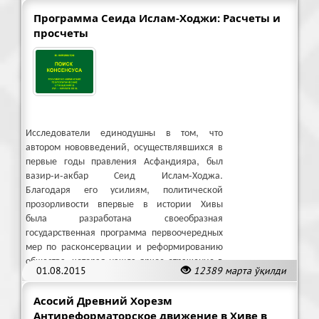
Программа Сеида Ислам-Ходжи: Расчеты и
просчеты
Исследователи единодушны в том, что
автором нововведений, осуществлявшихся в
первые годы правления Асфандияра, был
вазир-и-акбар Сеид Ислам-Ходжа.
Благодаря его усилиям, политической
прозорливости впервые в истории Хивы
была разработана своеобразная
государственная программа первоочередных
мер по расконсервации и реформированию
общества, которая нашла яркое отражение в
01.08.2015
12389 марта ўқилди
фирманах начала 1911 года.
Асосий Древний Хорезм
Антиреформаторское движение в Хиве в