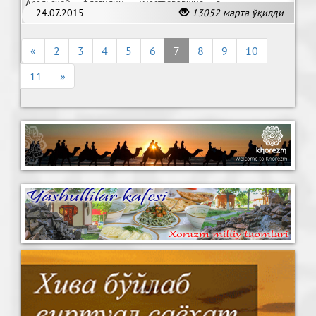
Аральской флотилии, участвовавшие в
24.07.2015
13052 марта ўқилди
Хивинском походе.
«
2
3
4
5
6
7
8
9
10
11
»