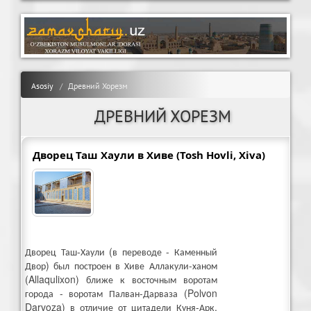
Asosiy
Древний Хорезм
ДРЕВНИЙ ХОРЕЗМ
Дворец Таш Хаули в Хиве (Tosh Hovli, Xiva)
Дворец Таш-Хаули (в переводе - Каменный
Двор) был построен в Хиве Аллакули-ханом
(Allaqulixon) ближе к восточным воротам
города - воротам Палван-Дарваза (Polvon
Darvoza) в отличие от цитадели Куня-Арк,