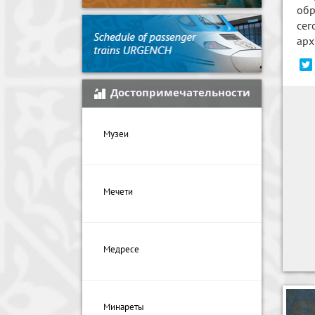
обр
сег
арх
Достопримечательности
Музеи
Мечети
Медресе
Минареты