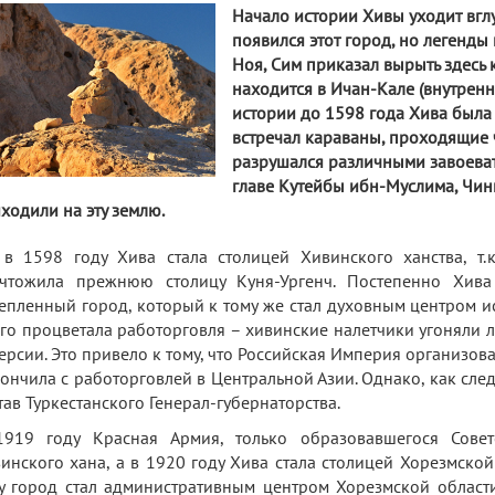
Начало истории Хивы уходит вглуб
появился этот город, но легенды 
Ноя, Сим приказал вырыть здесь 
находится в Ичан-Кале (внутренн
истории до 1598 года Хива была
встречал караваны, проходящие ч
разрушался различными завоеват
главе Кутейбы ибн-Муслима, Чинг
ходили на эту землю.
в 1598 году Хива стала столицей Хивинского ханства, т.
чтожила прежнюю столицу Куня-Ургенч. Постепенно Хив
епленный город, который к тому же стал духовным центром и
го процветала работорговля – хивинские налетчики угоняли 
ерсии. Это привело к тому, что Российская Империя организов
ончила с работорговлей в Центральной Азии. Однако, как сле
тав Туркестанского Генерал-губернаторства.
919 году Красная Армия, только образовавшегося Советс
инского хана, а в 1920 году Хива стала столицей Хорезмско
у город стал административным центром Хорезмской области