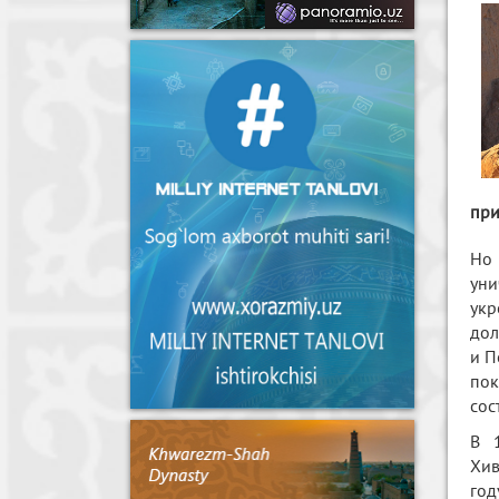
при
Но 
уни
укр
дол
и П
пок
сос
В 1
Хив
год