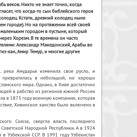
ь веков. Никто не знает точно, когда
гласят, что когда-то сын библейского героя
колодец. Кстати, древний колодец ныне
ем городе). Но на протяжении всей своей
 маленьким городом в пустыне, который
ерез Хорезм. В те времена он часто
елями: Александр Македонский, Арабы во
из-хан, Амир Темур, и многие другие
к. река Амударья изменила свое русло, и
а превратилась в небольшой, но хорошо
сламского мира. Однако, в Хиве достаточно
людей в рабство из регионов южной России
ала в 1873 году военную компанию, которая
дствие, Хивинское ханство было включено в
кого Союза, свергла власть последнего
й Советской Народной Республики. А в 1924
 в Узбекской ССР. В 1991 году Узбекистан