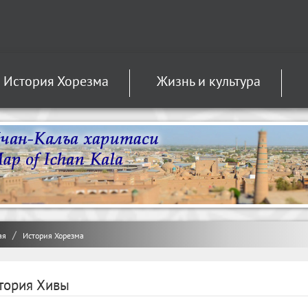
История Хорезма
Жизнь и культура
ая
История Хорезма
тория Хивы