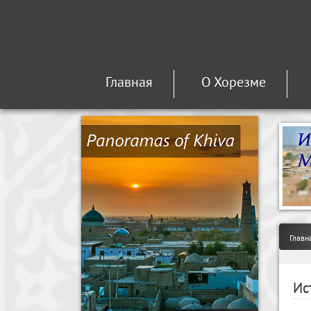
Главная
О Хорезме
Главн
Ис