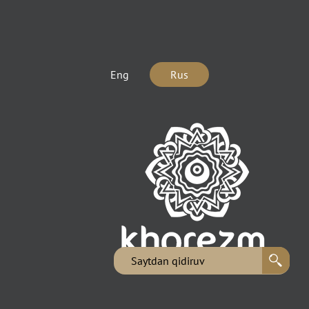
Eng
Rus