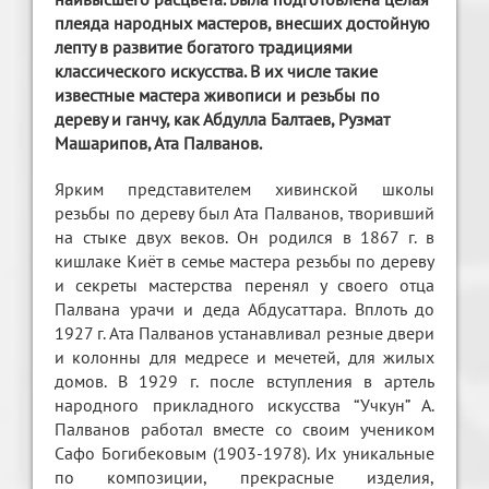
плеяда народных мастеров, внесших достойную
лепту в развитие богатого традициями
классического искусства. В их числе такие
известные мастера живописи и резьбы по
дереву и ганчу, как Абдулла Балтаев, Рузмат
Машарипов, Ата Палванов.
Ярким представителем хивинской школы
резьбы по дереву был Ата Палванов, творивший
на стыке двух веков. Он родился в 1867 г. в
кишлаке Киёт в семье мастера резьбы по дереву
и секреты мастерства перенял у своего отца
Палвана урачи и деда Абдусаттара. Вплоть до
1927 г. Ата Палванов устанавливал резные двери
и колонны для медресе и мечетей, для жилых
домов. В 1929 г. после вступления в артель
народного прикладного искусства “Учкун” А.
Палванов работал вместе со своим учеником
Сафо Богибековым (1903-1978). Их уникальные
по композиции, прекрасные изделия,