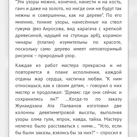
“Эти узоры можно, конечно, нанести и на кость,
ганч и даже на золото, но нигде они не будут так
нежны и совершенны, как на дереве”. По его
мнению, тонкие узоры, нанесённые на ствол
гужума (вяз Анросова, вид карагача с крепкой
древесиной, идущей на ступицы арб), корамон
чинары (платан) изумительны по красоте,
поскольку само дерево имеет неповторимый
рисунок – природный узор.
Каждая из работ мастера прекрасна и не
повторяется в плане исполнения, каждой
отданы жар сердца, частичка любви. “К ним
относишься, как к своим детям, – говорил о них
мастер и продолжал: “Думаю: где они сейчас и
сохранились ли?” …Когда-то по заказу
Жунаидхана Ата Палванов изготовил две
колонны девятиметровой высоты, выполняя
узоры олма гули, япрок, навда, тайха. Мастеру
нелегко было расставаться с ними… “Усто, если
бы были заказы, взялись бы за них?” – спросил я