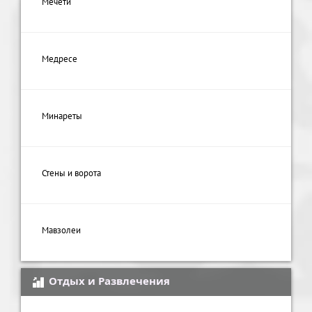
Мечети
Медресе
Минареты
Стены и ворота
Мавзолеи
Отдых и Развлечения