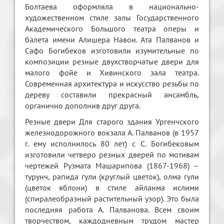
Болтаева оформляла в национально-
художественном стиле залы Государственного
Академического Большого театра оперы и
балета имени Алишера Навои. Ата Палванов и
Сафо Богибеков изготовили изумительные по
композиции резные двухстворчатые двери для
малого фойе и Хивинского зала театра.
Современная архитектура и искусство резьбы по
дереву составили прекрасный ансамбль,
органично дополнив друг друга.
Резные двери Для старого здания Ургенчского
железнодорожного вокзала А. Палванов (в 1957
г. ему исполнилось 80 лет) с С. Богибековым
изготовили четверо резных дверей по мотивам
чертежей Рузмата Машарипова (1867-1968) –
турунч, рапида гули (круглый цветок), олма гули
(цветок яблони) в стиле айланма ислими
(спиралеобразный растительный узор). Это была
последняя работа А. Палванова. Всем своим
творчеством, каждодневным трудом мастер