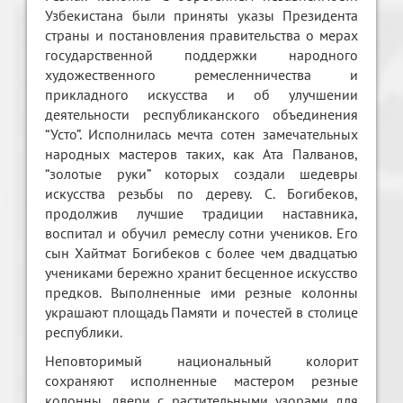
Узбекистана были приняты указы Президента
страны и постановления правительства о мерах
государственной поддержки народного
художественного ремесленничества и
прикладного искусства и об улучшении
деятельности республиканского объединения
“Усто”. Исполнилась мечта сотен замечательных
народных мастеров таких, как Ата Палванов,
“золотые руки” которых создали шедевры
искусства резьбы по дереву. С. Богибеков,
продолжив лучшие традиции наставника,
воспитал и обучил ремеслу сотни учеников. Его
сын Хайтмат Богибеков с более чем двадцатью
учениками бережно хранит бесценное искусство
предков. Выполненные ими резные колонны
украшают площадь Памяти и почестей в столице
республики.
Неповторимый национальный колорит
сохраняют исполненные мастером резные
колонны, двери с растительными узорами для