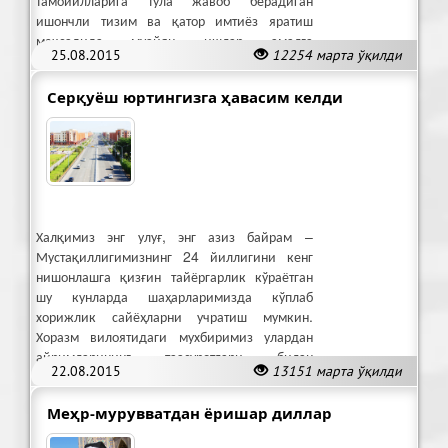
тамойилларига тўла жавоб берадиган
ишончли тизим ва қатор имтиёз яратиш
мақсадида муайян ишлар амалга
25.08.2015
12254 марта ўқилди
оширилмоқда.
Серқуёш юртингизга ҳавасим келди
Халқимиз энг улуғ, энг азиз байрам –
Мустақиллигимизнинг 24 йиллигини кенг
нишонлашга қизғин тайёргарлик кўраётган
шу кунларда шаҳарларимизда кўплаб
хорижлик сайёҳларни учратиш мумкин.
Хоразм вилоятидаги мухбиримиз улардан
айримларининг таасуротлари билан
22.08.2015
13151 марта ўқилди
қизиқди.
Меҳр-мурувватдан ёришар диллар