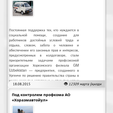
Постоянная поддержка тех, кто нуждается в
социальной помощи, создание для
работников достойных условий труда и
отдыха, словом, забота о человеке и
обеспечении его законных прав и интересов,
предусмотренных в колдоговоре, стали
приоритетными задачами профсоюзной
организации Хорезмского филиала GM
Uzbekistan — предприятия, созданного в
Ургенче по решению правительства страны в
целях развития автопрома и открытия новых
18.08.2015
12309 марта ўқилди
рабочих мест в этом регионе.
Под контролем профкома АО
«Хоразмавтойул»