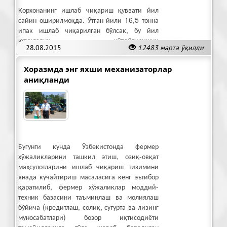
Корхонанинг ишлаб чиқариш қуввати йил
сайин оширилмоқда. Ўтган йили 16,5 тонна
ипак ишлаб чиқарилган бўлсак, бу йил
ютуқларни кўпайтиришни
28.08.2015
12483 марта ўқилди
режалаштирилмоқда.
Хоразмда энг яхши механизаторлар
аниқланди
Бугунги кунда Ўзбекистонда фермер
хўжаликларини ташкил этиш, озиқ-овқат
маҳсулотларини ишлаб чиқариш тизимини
янада кучайтириш масаласига кенг эътибор
қаратилиб, фермер хўжаликлар моддий-
техник базасини таъминлаш ва молиялаш
бўйича (кредитлаш, солиқ, суғурта ва лизинг
муносабатлари) бозор иқтисодиёти