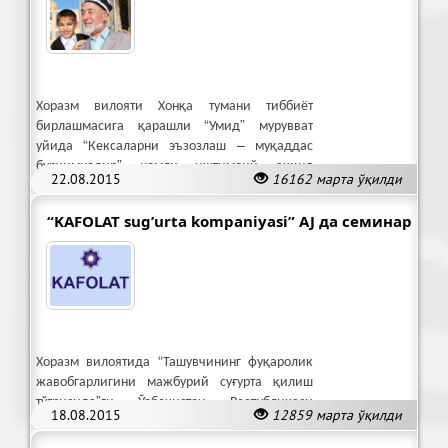
Хоразм вилояти Хонқа тумани тиббиёт
бирлашмасига қарашли “Умид” мурувват
уйида “Кексаларни эъзозлаш – муқаддас
бурчимиздир” номли ижтимоий акция
22.08.2015
16162 марта ўқилди
ўтказилди.
“KAFOLAT sug’urta kompaniyasi” AJ да семинар
Хоразм вилоятида “Ташувчининг фуқаролик
жавобгарлигини мажбурий суғурта қилиш
тўғрисида”ги Ўзбекистон Республикаси
18.08.2015
12859 марта ўқилди
қонуни ижроси бўйича семинар ўтказди