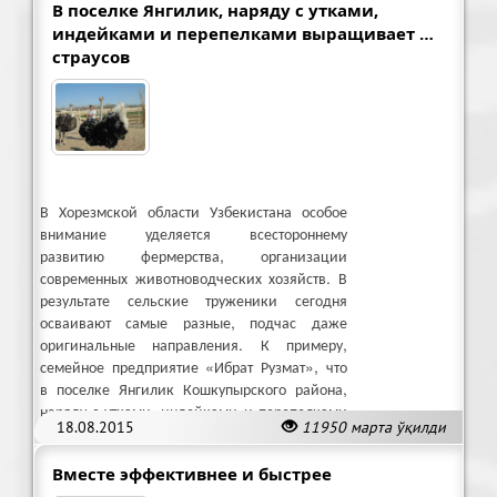
В поселке Янгилик, наряду с утками,
индейками и перепелками выращивает …
страусов
В Хорезмской области Узбекистана особое
внимание уделяется всестороннему
развитию фермерства, организации
современных животноводческих хозяйств. В
результате сельские труженики сегодня
осваивают самые разные, подчас даже
оригинальные направления. К примеру,
семейное предприятие «Ибрат Рузмат», что
в поселке Янгилик Кошкупырского района,
наряду с утками, индейками и перепелками
18.08.2015
11950 марта ўқилди
выращивает … страусов.
Вместе эффективнее и быстрее