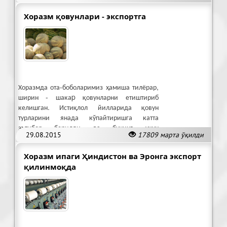
Хоразм қовунлари - экспортга
Хоразмда ота-боболаримиз ҳамиша тилёрар,
ширин - шакаp қовунларни етиштириб
келишган. Истиқлол йилларида қовун
турларини янада кўпайтиришга катта
эътибор берилди ва бунинг учун
29.08.2015
17809 марта ўқилди
имкониятлар, шароитлар яратилди.
Хоразм ипаги Ҳиндистон ва Эронга экспорт
қилинмоқда