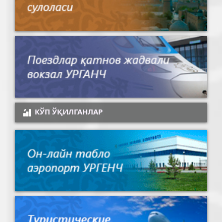
КЎП ЎҚИЛГАНЛАР