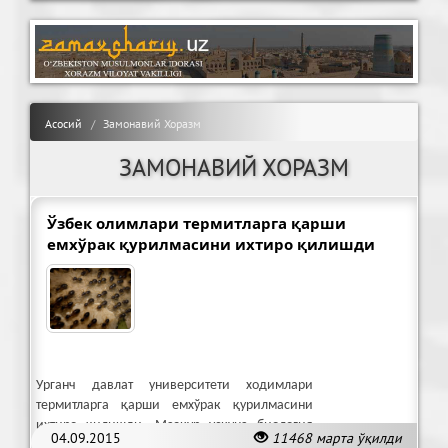
Асосий
Замонавий Хоразм
ЗАМОНАВИЙ ХОРАЗМ
Ўзбек олимлари термитларга қарши
емхўрак қурилмасини ихтиро қилишди
Урганч давлат университети ходимлари
термитларга қарши емхўрак қурилмасини
ихтиро қилишди. Мазкур ускуна биология
04.09.2015
11468 марта ўқилди
соҳасида фойдаланиш учун мўлжалланган.