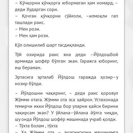
– Қўчқорни қўчқорга юбормаган ҳам номард, –
деди Хударган сори.
– Қочган қўчқорни сўйғоли, –илмоқли гап
ташлади раис.
– Мен рози.
– Мен ҳам рози.
Қўл олишилиб шарт тасдиқланди.
Тўй охирида раис яна деди –Йўлдошбой
армияда шофёр бўлган экан. Гаражга юборинг,
иш бераман.
Эртасига эрталаб Йўлдош гаражда ҳозир–у
нозир бўлди.
– Йўлдошни чақиринг, – деди раис қоровул
Жўмми отага. Жўмми ота эса ҳайрон. Устахонада
темирчи икки Йўлдош бор уларни қайси бирини
чақирсам экан? У ўйлана–ўйлана йўлга чиқди,
шу онда Йўлдош шофёр машинада учраб қолди.
– Тўхта болам , тўхта
– Ҳа Жўмми ота, – эшагингизни машинамга