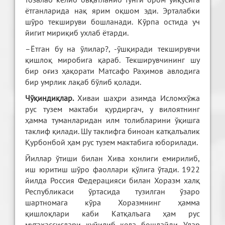
ётганларида нақ ярим оқшом эди. Эрталабки
шўро текшируви бошланади. Кўрпа остида уч
йигит мириқиб ухлаб ётарди.
–Ётган бу на ўлилар?, -ўшқиради текширувчи
қишлоқ миробига қараб. Текширувчининг шу
бир оғиз ҳақорати Матсафо Раҳимов авлодига
бир умрлик лақаб бўлиб қолади.
Чўқиндиқлар.
Хиваи шаҳри азимда Исломхўжа
рус тузем мактаби қурдиргач, у вилоятнинг
ҳамма туманларидан илм толибларини ўқишга
таклиф қилади. Шу таклифга биноан катқалъалик
Қурбонбой ҳам рус тузем мактабига юборилади.
Йиллар ўтиши билан Хива хонлиги емирилиб,
иш юритиш шўро фаоллари қўлига ўтади. 1922
йилда Россия Федерацияси билан Хоразм халқ
Республикаси ўртасида тузилган ўзаро
шартномага кўра Хоразмнинг ҳамма
қишлоқлари каби Катқалъага ҳам рус
мутахассислари қуйилиб кела бошлайди. Улар