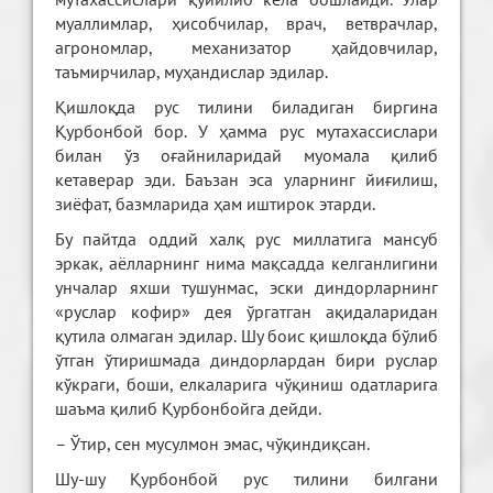
муаллимлар, ҳисобчилар, врач, ветврачлар,
агрономлар, механизатор ҳайдовчилар,
таъмирчилар, муҳандислар эдилар.
Қишлоқда рус тилини биладиган биргина
Қурбонбой бор. У ҳамма рус мутахассислари
билан ўз оғайниларидай муомала қилиб
кетаверар эди. Баъзан эса уларнинг йиғилиш,
зиёфат, базмларида ҳам иштирок этарди.
Бу пайтда оддий халқ рус миллатига мансуб
эркак, аёлларнинг нима мақсадда келганлигини
унчалар яхши тушунмас, эски диндорларнинг
«руслар кофир» дея ўргатган ақидаларидан
қутила олмаган эдилар. Шу боис қишлоқда бўлиб
ўтган ўтиришмада диндорлардан бири руслар
кўкраги, боши, елкаларига чўқиниш одатларига
шаъма қилиб Қурбонбойга дейди.
– Ўтир, сен мусулмон эмас, чўқиндиқсан.
Шу-шу Қурбонбой рус тилини билгани