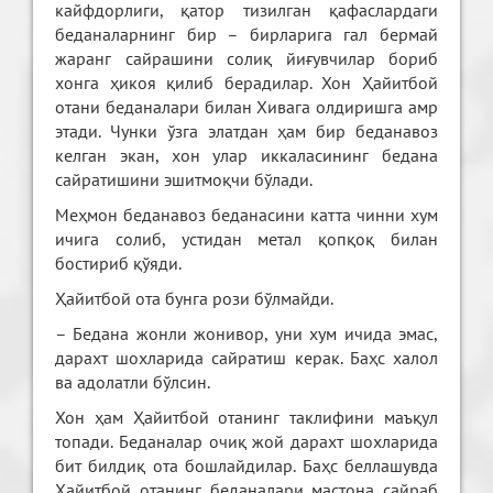
кайфдорлиги, қатор тизилган қафаслардаги
беданаларнинг бир – бирларига гал бермай
жаранг сайрашини солиқ йиғувчилар бориб
хонга ҳикоя қилиб берадилар. Хон Ҳайитбой
отани беданалари билан Хивага олдиришга амр
этади. Чунки ўзга элатдан ҳам бир беданавоз
келган экан, хон улар иккаласининг бедана
сайратишини эшитмоқчи бўлади.
Меҳмон беданавоз беданасини катта чинни хум
ичига солиб, устидан метал қопқоқ билан
бостириб қўяди.
Ҳайитбой ота бунга рози бўлмайди.
– Бедана жонли жонивор, уни хум ичида эмас,
дарахт шохларида сайратиш керак. Баҳс халол
ва адолатли бўлсин.
Хон ҳам Ҳайитбой отанинг таклифини маъқул
топади. Беданалар очиқ жой дарахт шохларида
бит билдиқ ота бошлайдилар. Баҳс беллашувда
Ҳайитбой отанинг беданалари мастона сайраб