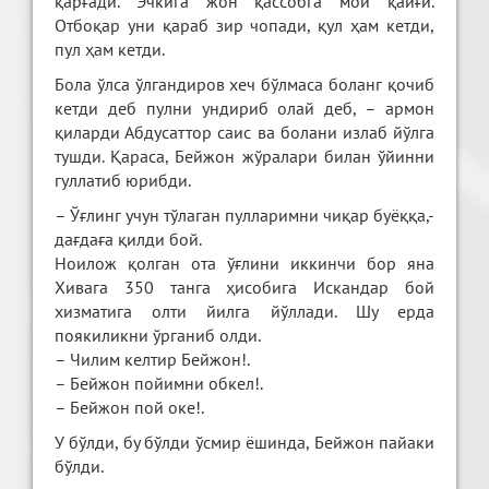
қарғади. Эчкига жон қассобга мой қайғи.
Отбоқар уни қараб зир чопади, қул ҳам кетди,
пул ҳам кетди.
Бола ўлса ўлгандиров хеч бўлмаса боланг қочиб
кетди деб пулни ундириб олай деб, – армон
қиларди Абдусаттор саис ва болани излаб йўлга
тушди. Қараса, Бейжон жўралари билан ўйинни
гуллатиб юрибди.
– Ўғлинг учун тўлаган пулларимни чиқар буёққа,-
дағдаға қилди бой.
Ноилож қолган ота ўғлини иккинчи бор яна
Хивага 350 танга ҳисобига Искандар бой
хизматига олти йилга йўллади. Шу ерда
поякиликни ўрганиб олди.
– Чилим келтир Бейжон!.
– Бейжон пойимни обкел!.
– Бейжон пой оке!.
У бўлди, бу бўлди ўсмир ёшинда, Бейжон пайаки
бўлди.