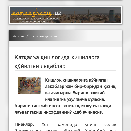
Асосий
Тарихий далиллар
Катқалъа қишлоғида кишиларга
қўйилган лақаблар
Қишлоқ кишиларига қўйилган
лақаблар ҳам бир-биридан қизиқ
ва ачинарли. Бирини эшитиб
ичагингиз узулганча куласиз,
бирини тинглаб инсон зотига ҳам шунча тавқи
лаънат тақиш инсофданми? -деб ачинасиз.
Пиёнлар.
Хон замонида унинг солиқ
йиғувчилари эларо айланиб Ҳайитбой ота