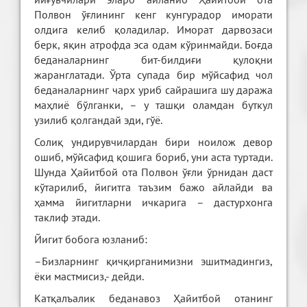
Полвон ўғлининг кенг кунгурадор иморати
олдига келиб қоладилар. Иморат дарвозаси
берк, яқин атрофда эса одам кўринмайди. Боғда
беданаларнинг бит-билдиғи қулоқни
жаранглатади. Ўрта супада бир мўйсафид чол
беданаларнинг чарх уриб сайрашига шу даража
маҳлиё бўлганки, – у ташқи оламдан буткул
узилиб қолгандай эди, гўё.
Солиқ ундирувчилардан бири ноилож девор
ошиб, мўйсафид қошига бориб, уни аста туртади.
Шунда Ҳайитбой ота Полвон ўғли ўрнидан даст
кўтарилиб, йигитга таъзим бажо айлайди ва
ҳамма йигитларни ичкарига – дастурхонга
таклиф этади.
Йигит бобога юзланиб:
–Бизларнинг қичқирганимизни эшитмадингиз,
ёки мастмисиз,- дейди.
Катқалъалик беданавоз Ҳайитбой отанинг