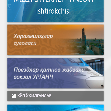
КЎП ЎҚИЛГАНЛАР