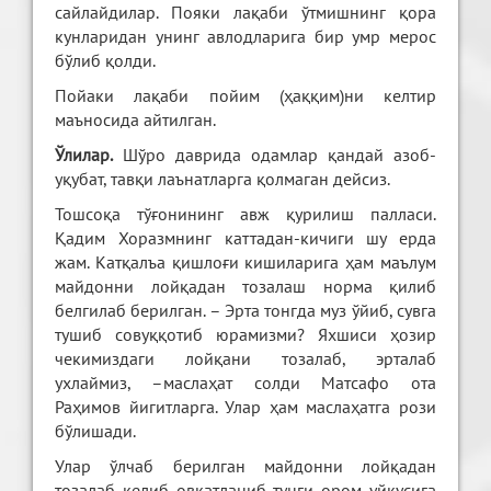
сайлайдилар. Пояки лақаби ўтмишнинг қора
кунларидан унинг авлодларига бир умр мерос
бўлиб қолди.
Пойаки лақаби пойим (ҳаққим)ни келтир
маъносида айтилган.
Ўлилар.
Шўро даврида одамлар қандай азоб-
уқубат, тавқи лаънатларга қолмаган дейсиз.
Тошсоқа тўғонининг авж қурилиш палласи.
Қадим Хоразмнинг каттадан-кичиги шу ерда
жам. Катқалъа қишлоғи кишиларига ҳам маълум
майдонни лойқадан тозалаш норма қилиб
белгилаб берилган. – Эрта тонгда муз ўйиб, сувга
тушиб совуққотиб юрамизми? Яхшиси ҳозир
чекимиздаги лойқани тозалаб, эрталаб
ухлаймиз, –маслаҳат солди Матсафо ота
Раҳимов йигитларга. Улар ҳам маслаҳатга рози
бўлишади.
Улар ўлчаб берилган майдонни лойқадан
тозалаб келиб овқатланиб тунги ором уйқусига