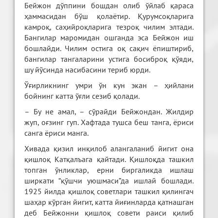
Бейжон дўппини бошдан олиб ўйлаб қараса
ҳаммасидан бўш қолаётир. Қурумсоқларига
камроқ, саҳийроқларига тезроқ чилим элтади.
Бангилар маромидан ошганда эса Бейжон иш
бошлайди. Чилим остига оқ сақич ёпиштириб,
бангилар тангаларини устига босиброқ қўяди,
шу йўсинда насибасини териб юрди.
Ўғирликнинг умри ўн кун экан – ҳийлани
бойнинг катта ўғли сезиб қолади.
– Бу не амал, – сўрайди Бейжондан. Жилдир
жуп, оғзинг гуп. Хафтада тушса беш танга, ёриси
санга ёриси манга.
Хивада қизил инқилоб алангаланиб йигит она
қишлоқ Катқалъага қайтади. Қишлоқда ташкил
топган ўнликлар, ерни биргаликда ишлаш
ширкати “қўшчи уюшмаси”да ишлай бошлади.
1925 йилда қишлоқ советлари ташкил қилингач
шаҳар кўрган йигит, катта йиғинларда қатнашган
деб Бейжонни қишлоқ совети раиси қилиб