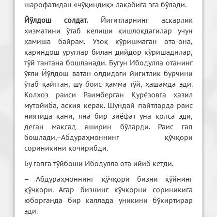
шарофатидан «чўқиндиқ» лақабига эга бўлади.
Йўлдош солдат.
Йигитларнинг аскарлик
хизматини ўтаб келиши қишлоқдагилар учун
ҳамиша байрам. Узоқ кўришмаган ота-она,
қариндош уруғлар билан дийдор кўришадилар,
тўй тантана бошланади. Бугун Ибодулла отанинг
ўғли Йўлдош ватан олдидаги йигитлик бурчини
ўтаб қайтган, шу боис ҳамма тўй, ҳашамда эди.
Колхоз раиси Раимберган Қурёзовга ҳазил
мутойиба, аския керак. Шундай пайтларда раис
ниятида қани, яна бир зиёфат уна қолса эди,
деган мақсад яширин бўларди. Раис гап
бошлади,–Абдураҳмоннинг қўчқори
сориникини қочирибди.
Бу гапга тўйбоши Ибодулла ота ийиб кетди.
– Абдураҳмоннинг қўчқори бизни қўйнинг
қўчқори. Агар бизнинг қўчқорни сориникига
юборганда бир каллада уникини бўкиртирар
эди.