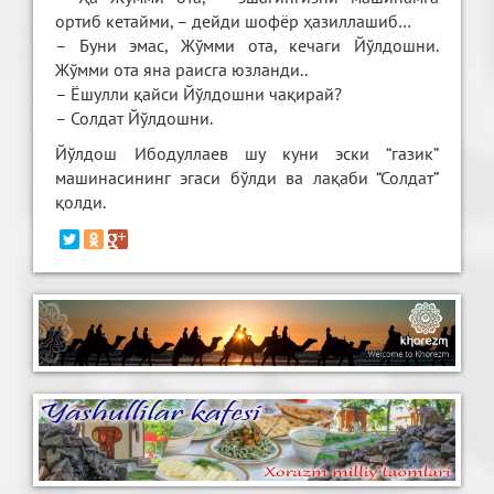
ортиб кетайми, – дейди шофёр ҳазиллашиб…
– Буни эмас, Жўмми ота, кечаги Йўлдошни.
Жўмми ота яна раисга юзланди..
– Ёшулли қайси Йўлдошни чақирай?
– Солдат Йўлдошни
.
Йўлдош Ибодуллаев шу куни эски “газик”
машинасининг эгаси бўлди ва лақаби “Солдат”
қолди.