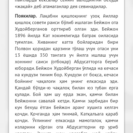
«жақай» деб атамаганлар дея севинадилар.
Поякилар.
Лақабни қишлоқнинг узоқ йиллар
қишлоқ совети раиси бўлиб ишлаган Бейжон ота
Худойберганов орттириб олган эди. Бейжон
1896 йилда Кат хокимлигида батрак оиласида
туғилган. Хиванинг катта бойларидан бири
Полвон қоридан қарзини тўлаш учун отаси уни
13 ёшида 350 тангага уч йилга ишлаш учун
хоннинг саиси (отбоқар) Абдусатторга бериб
юборади. Бейжон Худойберган ўғлида на кечаси
на кундузи тиним бор. Кундузи от боқса, кечаси
бойнинг чақалоғи ҳам унинг елкасида эди.
Қандай бўлди-ю чақалоқ билан юз тубан ерга
қулади. Бой ҳам шу ерда экан, қамчи билан
Бейжонни савалай кетди. Қамчи зарбидан бир
кун бехуш ётган Бейжон аранг хушига келгач
қочди. Қочганда ҳам тинмай, Катқалъага қараб
қочди. Ўғлининг елкасида мамоталоқ қамчи
изларини кўрган ота Абдусатторни ер уриб