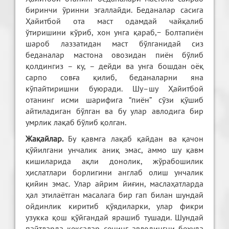
биринчи ўринни эгаллайди. Беданалар сасига
Ҳайитбой ота маст одамдай чайқалиб
ўтиришини кўриб, хон унга қараб,− Болтапиён
шароб лаззатидан маст бўлганидай сиз
беданалар мастона овозидан пиён бўлиб
қолдингиз – ку, – дейди ва унга бошдан оёқ
сарпо совға қилиб, беданаларни яна
кўпайтиришни буюради. Шу–шу Ҳайитбой
отанинг исми шарифига “пиён” сўзи қўшиб
айтиладиган бўлган ва бу улар авлодига бир
умрлик лақаб бўлиб қолган.
Жақайлар.
Бу қавмга лақаб қайдан ва қачон
қўйилгани унчалик аниқ эмас, аммо шу қавм
кишиларида ақли донолик, жўрабошилик
ҳислатлари борлигини англаб олиш унчалик
қийин эмас. Улар айрим йиғин, маслаҳатларда
ҳал этилаётган масалага бир гап билан шундай
ойдинлик киритиб қўядиларки, улар фикри
узукка қош қўйгандай ярашиб тушади. Шундай
пайтларда кексалар сенинг авлодингни беҳуда