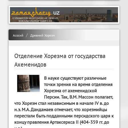
Асосий
Древний Хорезм
Отделение Хорезма от государства
Ахеменидов
В науке существуют различные
точки зрения на время отделения
Хорезма от ахеменидской
Персии. Так, В.М. Массон полагает,
что Хорезм стал независимым в начале IV в. до
н.э. М.А. Дандамаев отмечает, что хорезмийцы
перестали быть подданными персидского царя к
концу правления Артаксеркса II (404-359 гг. до