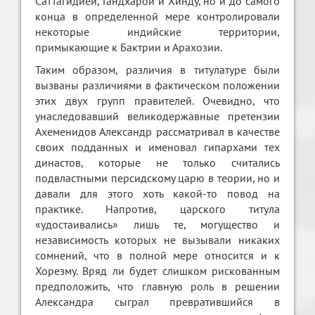
Саттагидией, Гандхарой и Хинду, но и до самого
конца в определенной мере контролировали
некоторые индийские территории,
примыкающие к Бактрии и Арахозии.
Таким образом, различия в титулатуре были
вызваны различиями в фактическом положении
этих двух групп правителей. Очевидно, что
унаследовавший великодержавные претензии
Ахеменидов Александр рассматривал в качестве
своих подданных и именовал гипархами тех
династов, которые не только считались
подвластными персидскому царю в теории, но и
давали для этого хоть какой-то повод на
практике. Напротив, царского титула
«удостаивались» лишь те, могущество и
независимость которых не вызывали никаких
сомнений, что в полной мере относится и к
Хорезму. Вряд ли будет слишком рискованным
предположить, что главную роль в решении
Александра сыграл превратившийся в