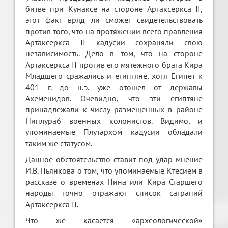
битве при Кунаксе на стороне Артаксеркса II,
этот факт вряд ли сможет свидетельствовать
против того, что на протяжении всего правления
Артаксеркса II кадусии сохраняли свою
независимость. Дело в том, что на стороне
Артаксеркса II против его мятежного брата Кира
Младшего сражались и египтяне, хотя Египет к
401 г. до н.э. уже отошел от державы
Ахеменидов. Очевидно, что эти египтяне
принадлежали к числу размещенных в районе
Ниплура6 военных колонистов. Видимо, и
упоминаемые Плутархом кадусии обладали
таким же статусом.
Данное обстоятельство ставит под удар мнение
И.В. Пьянкова о том, что упоминаемые Ктесием в
рассказе о временах Нина или Кира Старшего
народы точно отражают список сатрапий
Артаксеркса II.
Что же касается «археологической»