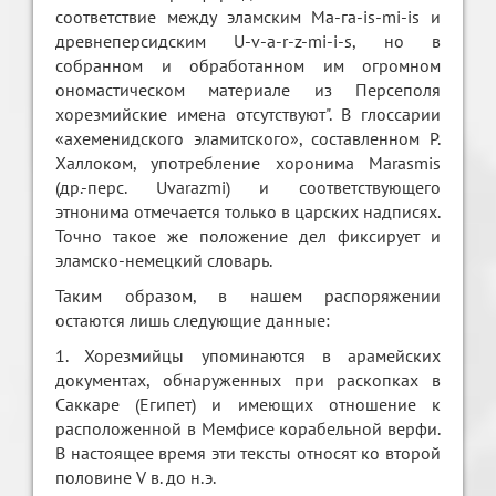
соответствие между эламским Ма-га-is-mi-is и
древнеперсидским U-v-a-r-z-mi-i-s, но в
собранном и обработанном им огромном
ономастическом материале из Персеполя
хорезмийские имена отсутствуют". В глоссарии
«ахеменидского эламитского», составленном Р.
Халлоком, употребление хоронима Marasmis
(др.-перс. Uvarazmi) и соответствующего
этнонима отмечается только в царских надписях.
Точно такое же положение дел фиксирует и
эламско-немецкий словарь.
Таким образом, в нашем распоряжении
остаются лишь следующие данные:
1. Хорезмийцы упоминаются в арамейских
документах, обнаруженных при раскопках в
Саккаре (Египет) и имеющих отношение к
расположенной в Мемфисе корабельной верфи.
В настоящее время эти тексты относят ко второй
половине V в. до н.э.