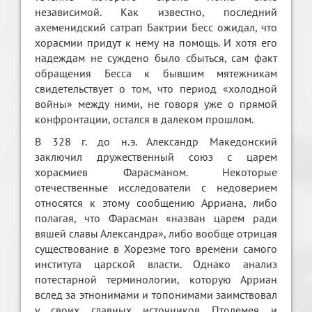
независимой. Как известно, последний
ахеменидский сатрап Бактрии Бесс ожидал, что
хорасмии придут к нему на помощь. И хотя его
надеждам не суждено было сбыться, сам факт
обращения Бесса к бывшим мятежникам
свидетельствует о том, что период «холодной
войны» между ними, не говоря уже о прямой
конфронтации, остался в далеком прошлом.
В 328 г. до н.э. Александр Македонский
заключил дружественный союз с царем
хорасмиев Фарасманом. Некоторые
отечественные исследователи с недоверием
относятся к этому сообщению Арриана, либо
полагая, что Фарасман «назван царем ради
вяшей славы Александра», либо вообще отрицая
существование в Хорезме того времени самого
института царской власти. Однако анализ
потестарной терминологии, которую Арриан
вслед за этнонимами и топонимами заимствовал
у своих главных источников Птолемея и