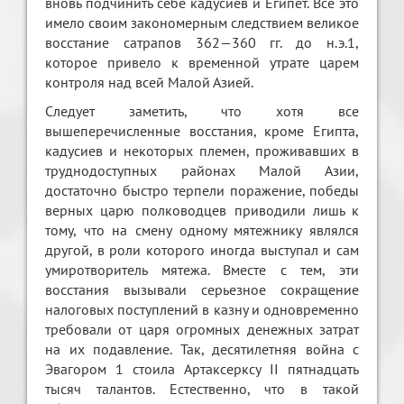
вновь подчинить себе кадусиев и Египет. Все это
имело своим закономерным следствием великое
восстание сатрапов 362—360 гг. до н.э.1,
которое привело к временной утрате царем
контроля над всей Малой Азией.
Следует заметить, что хотя все
вышеперечисленные восстания, кроме Египта,
кадусиев и некоторых племен, проживавших в
труднодоступных районах Малой Азии,
достаточно быстро терпели поражение, победы
верных царю полководцев приводили лишь к
тому, что на смену одному мятежнику являлся
другой, в роли которого иногда выступал и сам
умиротворитель мятежа. Вместе с тем, эти
восстания вызывали серьезное сокращение
налоговых поступлений в казну и одновременно
требовали от царя огромных денежных затрат
на их подавление. Так, десятилетняя война с
Эвагором 1 стоила Артаксерксу II пятнадцать
тысяч талантов. Естественно, что в такой