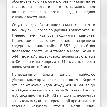
обстановке усиливался налоговый нажим на те
территории, которые еще оставались под
властью персов, что, в свою очередь, приводило
к новым восстаниям.
Ситуация для Ахеменидов стала меняться к
лучшему лишь после воцарения Артаксеркса III.
Именно ему удалось подчинить кадусиев.
Приморским сатрапам было запрещено
содержать наемные войска. В 352 г. до н.э. было
подавлено восстание Артабаза в Малой Азии. В
344 г. до н.э. Артаксеркс восстановил свою власть
в Финикии и на Кипре, а в 342 г. до н.э. персы
вновь захватили Египет.
Приведенные факты делают наиболее
убедительным предположение о том, что Хорезм
отошел от Ахеменидов между 410 и 360 гг. до
н.э. Однако анализ отношений Хорезма с Бессом
и Александром в 329—328 гг. до н.э. позволяют
значительно сузить тот временной промежуток, в
течение которого страна могла стать