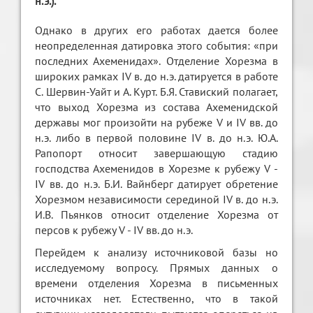
н.э.).
Однако в других его работах дается более
неопределенная датировка этого события: «при
последних Ахеменидах». Отделение Хорезма в
широких рамках IV в. до н.э. датируется в работе
С. Шервин-Уайт и А. Курт. Б.Я. Ставиский полагает,
что выход Хорезма из состава Ахеменидской
державы мог произойти на рубеже V и IV вв. до
н.э. либо в первой половине IV в. до н.э. Ю.А.
Рапопорт относит завершающую стадию
господства Ахеменидов в Хорезме к рубежу V -
IV вв. до н.э. Б.И. Вайнберг датирует обретение
Хорезмом независимости серединой IV в. до н.э.
И.В. Пьянков относит отделение Хорезма от
персов к рубежу V - IV вв. до н.э.
Перейдем к анализу источниковой базы но
исследуемому вопросу. Прямых данных о
времени отделения Хорезма в письменных
источниках нет. Естественно, что в такой