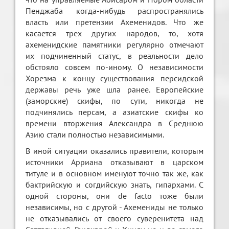
Пенджаба когда-нибудь распространялись
власть или претензии Ахеменидов. Что же
касается трех других народов, то, хотя
ахеменидские памятники регулярно отмечают
их подчиненный статус, в реальности дело
обстояло совсем по-иному. О независимости
Хорезма к концу существования персидской
державы речь уже шла ранее. Европейские
(заморские) скифы, по сути, никогда не
подчинялись персам, а азиатские скифы ко
времени вторжения Александра в Среднюю
Азию стали полностью независимыми.
В иной ситуации оказались правители, которым
источники Арриана отказывают в царском
титуле и в основном именуют точно так же, как
бактрийскую и согдийскую знать, гипархами. С
одной стороны, они de facto тоже были
независимы, но с другой - Ахемениды не только
не отказывались от своего суверенитета над