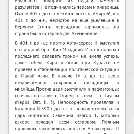
Младшего покорить их педали заметных
результатов. Не подчинялись персам и ликаонцы.
Около 405 г. до н.э. в Египте восстал Амиртей, и к
401 г. до н.э., несмотря на еще уцелевшие в
Верхнем Египте персидские гарнизоны, эта
страна была потеряна для Ахеменидов.
В 401 г. до н.э. против Артаксеркса II выступил
его родной брат Кир Младший. И хотя попытка
последнего овладеть троном не имела успеха,
даже гибель Кира в битве при Кунаксе не
привела к стабилизации политической ситуации
в Малой Азии. В начале IV в. до н.э. свою
независимость сохраняли писидийцы и
мисийцы. Против царя выступили и пафлагонцы:
сначала во главе с Отием, а затем — с Тиусом
(Nepos. Dat. II. 3). Непокорность проявляла и
Катаония. В 390 г. до н.э. от персов отмежевался
царь кипрского Саламина Эвагор 1, который
вскоре овладел всем островом. Полным
провалом закончились попытки Артаксеркса II