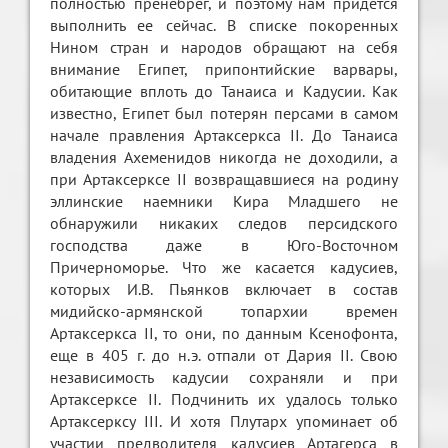
полностью пренебрег, и поэтому нам придется
выполнить ее сейчас. В списке покоренных
Нином стран и народов обращают на себя
внимание Египет, припонтийские варвары,
обитающие вплоть до Танаиса и Кадусии. Как
известно, Египет был потерян персами в самом
начале правления Артаксеркса II. До Танаиса
владения Ахеменидов никогда не доходили, а
при Артаксерксе II возвращавшиеся на родину
эллинские наемники Кира Младшего не
обнаружили никаких следов персидского
господства даже в Юго-Восточном
Причерноморье. Что же касается кадусиев,
которых И.В. Пьянков включает в состав
мидийско-армянской топархии времен
Артаксеркса II, то они, по данным Ксенофонта,
еще в 405 г. до н.э. отпали от Дария II. Свою
независимость кадусии сохраняли и при
Артаксерксе II. Подчинить их удалось только
Артаксерксу III. И хотя Плутарх упоминает об
участии предводителя кадусиев Артагерса в