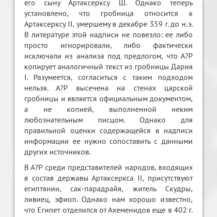
его сыну Артаксерксу Ш. Однако теперь
установлено, что гробница относится к
Артаксерксу II, умершему в декабре 359 г. до н.э.
В литературе этой надписи не повезло: ее либо
просто игнорировали, либо фактически
исключали из анализа под предлогом, что А?Р
копирует аналогичный текст из гробницы Дария
I. Разумеется, согласиться с таким подходом
нельзя. А?Р высечена на стенах царской
гробницы и является официальным документом,
а не копией, выполненной неким
любознательным писцом. Однако для
правильной оценки содержащейся в надписи
информации ее нужно сопоставить с данными
других источников.
В А?Р среди представителей народов, входящих
в состав державы Артаксеркса II, присутствуют
египтянин, сак-парадрайя, житель Скудры,
ливиец, эфиоп. Однако нам хорошо известно,
что Египет отделился от Ахеменидов еще в 402 г.