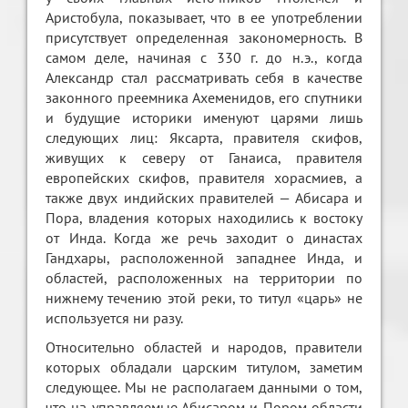
Аристобула, показывает, что в ее употреблении
присутствует определенная закономерность. В
самом деле, начиная с 330 г. до н.э., когда
Александр стал рассматривать себя в качестве
законного преемника Ахеменидов, его спутники
и будущие историки именуют царями лишь
следующих лиц: Яксарта, правителя скифов,
живущих к северу от Ганаиса, правителя
европейских скифов, правителя хорасмиев, а
также двух индийских правителей — Абисара и
Пора, владения которых находились к востоку
от Инда. Когда же речь заходит о династах
Гандхары, расположенной западнее Инда, и
областей, расположенных на территории по
нижнему течению этой реки, то титул «царь» не
используется ни разу.
Относительно областей и народов, правители
которых обладали царским титулом, заметим
следующее. Мы не располагаем данными о том,
что на управляемые Абисаром и Пором области