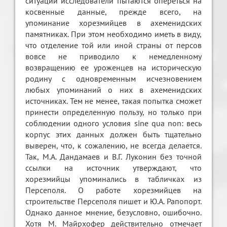
ситуации исследователи пытаются опереться на
косвенные данные, прежде всего, на
упоминание хорезмийцев в ахеменидских
памятниках. При этом необходимо иметь в виду,
что отделение той или иной страны от персов
вовсе не приводило к немедленному
возвращению ее уроженцев на историческую
родину с одновременным исчезновением
любых упоминаний о них в ахеменидских
источниках. Тем не менее, такая попытка сможет
принести определенную пользу, но только при
соблюдении одного условия sine qua non: весь
корпус этих данных должен быть тщательно
выверен, что, к сожалению, не всегда делается.
Так, М.А. Дандамаев и В.Г. Луконин без точной
ссылки на источник утверждают, что
хорезмийцы упоминались в табличках из
Персеполя. О работе хорезмийцев на
строительстве Персеполя пишет и Ю.А. Рапопорт.
Однако данное мнение, безусловно, ошибочно.
Хотя М. Майрхофер действительно отмечает