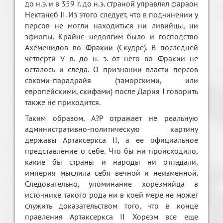
до н.э. и в 359 г. до н.э. страной управлял фараон
Нектанеб II. Из этого следует, что в подчинении у
персов не могли находиться ни ливийцы, ни
эфиопы. Крайне недолгим было и господство
Ахеменидов во Фракии (Скудре). В последней
четверти V в. до н. э. от него во Фракии не
осталось и следа. О признании власти персов
саками-парадрайя (заморскими, или
европейскими, скифами) после Дария I говорить
также не приходится.
Таким образом, А?Р отражает не реальную
административно-политическую картину
державы Артаксеркса II, а ее официальное
представление о себе. Что бы ни происходило,
какие бы страны и народы ни отпадали,
империя мыслила себя вечной и неизменной.
Следовательно, упоминание хорезмийца в
источнике такого рода ни в коей мере не может
служить доказательством того, что в конце
правления Артаксеркса II Хорезм все еще