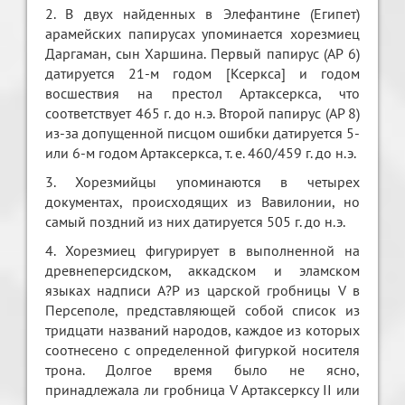
2. В двух найденных в Элефантине (Египет)
арамейских папирусах упоминается хорезмиец
Даргаман, сын Харшина. Первый папирус (АР 6)
датируется 21-м годом [Ксеркса] и годом
восшествия на престол Артаксеркса, что
соответствует 465 г. до н.э. Второй папирус (АР 8)
из-за допущенной писцом ошибки датируется 5-
или 6-м годом Артаксеркса, т. е. 460/459 г. до н.э.
3. Хорезмийцы упоминаются в четырех
документах, происходящих из Вавилонии, но
самый поздний из них датируется 505 г. до н.э.
4. Хорезмиец фигурирует в выполненной на
древнеперсидском, аккадском и эламском
языках надписи А?Р из царской гробницы V в
Персеполе, представляющей собой список из
тридцати названий народов, каждое из которых
соотнесено с определенной фигуркой носителя
трона. Долгое время было не ясно,
принадлежала ли гробница V Артаксерксу II или