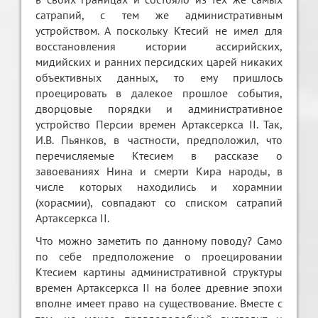
сатрапий, с тем же административным
устройством. А поскольку Ктесий не имел для
восстановления истории ассирийских,
мидийских и ранних персидских царей никаких
объективных данных, то ему пришлось
проецировать в далекое прошлое события,
дворцовые порядки и административное
устройство Персии времен Артаксеркса II. Так,
И.В. Пьянков, в частности, предположил, что
перечисляемые Ктесием в рассказе о
завоеваниях Нина и смерти Кира народы, в
числе которых находились и хорамнии
(хорасмии), совпадают со списком сатрапий
Артаксеркса II.
Что можно заметить по данному поводу? Само
по себе предположение о проецировании
Ктесием картины административной структуры
времен Артаксеркса II на более древние эпохи
вполне имеет право на существование. Вместе с