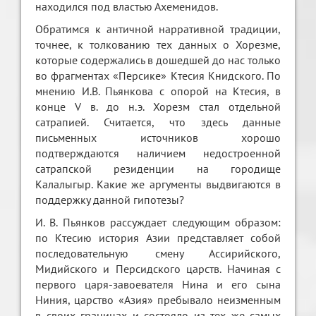
находился под властью Ахеменидов.
Обратимся к античной нарративной традиции,
точнее, к толкованию тех данных о Хорезме,
которые содержались в дошедшей до нас только
во фрагментах «Персике» Ктесия Книдского. По
мнению И.В. Пьянкова с опорой на Ктесия, в
конце V в. до н.э. Хорезм стал отдельной
сатрапией. Считается, что здесь данные
письменных источников хорошо
подтверждаются наличием недостроенной
сатрапской резиденции на городище
Калалыгыр. Какие же аргументы выдвигаются в
поддержку данной гипотезы?
И. В. Пьянков рассуждает следующим образом:
по Ктесию история Азии представляет собой
последовательную смену Ассирийского,
Мидийского и Персидского царств. Начиная с
первого царя-завоевателя Нина и его сына
Ниния, царство «Азия» пребывало неизменным
в своих границах и состояло из тех же самых