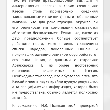
тем, не менее правдоподобной выглядит и
альтернативная версия: в своих сочинениях
Ктесий столь произвольно соединял
заимствованные из жизни факты и собственные
выдумки, что для реконструкции окружавшей
его реальности эти комбинации оказываются
абсолютно бесполезными. Решить же, какое из
двух предположений больше соответствует
действительности, можно лишь сравнением
списка народов, покоренных Нином и
получивших административное обустройство от
его сына Ниния, с данными о сатрапиях
Артаксеркса II, из более достоверных
источников, независимых от Ктесия.
Необходимость последнего обусловлена тем, что
Ктесий имеет в науке крайне дурную репутацию,
а та специфическая информация, которая была
им предоставлена, обычно является полностью
ложной.
К сожалению, И.В. Пьянков этой проверкой