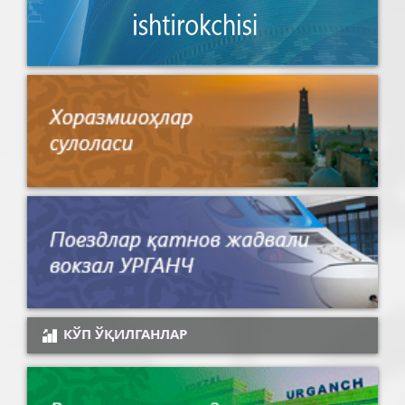
КЎП ЎҚИЛГАНЛАР