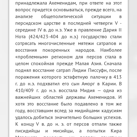
принадлежала Ахеменидам, при ответе на этот
вопрос придется основываться, прежде всего, на
анализе общеполитической ситуации в
персидском царстве в последней четверги V -
середине IV в. до н.э. Уже в правление Дария II
Нота (424/423-404 до н.э.) государство стали
сотрясать многочисленные мятежи сатрапов и
восстания покоренных народов. Наиболее
«проблемным» регионом для персов стала в
целом спокойная прежде Малая Азия. Сначала
поднял восстание сатрап Лидии Писсуфн, после
поражения которого эстафетную палочку в 413
г. до н.э. подхватил его сын Аморг в Карии. В
410/409 г. до н.э. восстала Мидия — одна из
важнейших областей державы Ахеменидов. И
хотя это восстание было подавлено в том же
году, восставшим вслед за мидийцами кадусиям
удалось добиться значительно больших успехов.
К концу V в. до н. э. от персов отпали также
писидийцы и мисийцы, а попытки Кира