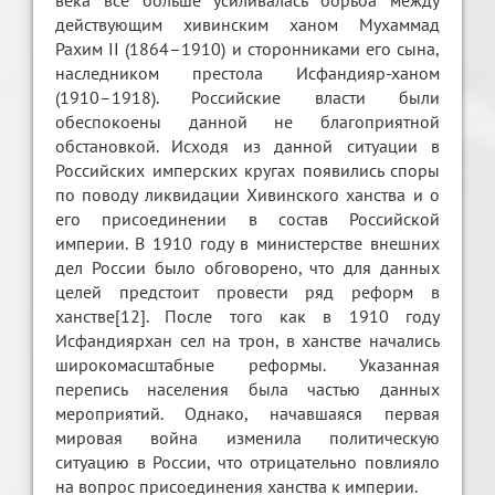
действующим хивинским ханом Мухаммад
Рахим II (1864–1910) и сторонниками его сына,
наследником престола Исфандияр-ханом
(1910–1918). Российские власти были
обеспокоены данной не благоприятной
обстановкой. Исходя из данной ситуации в
Российских имперских кругах появились споры
по поводу ликвидации Хивинского ханства и о
его присоединении в состав Российской
империи. В 1910 году в министерстве внешних
дел России было обговорено, что для данных
целей предстоит провести ряд реформ в
ханстве[12]. После того как в 1910 году
Исфандиярхан сел на трон, в ханстве начались
широкомасштабные реформы. Указанная
перепись населения была частью данных
мероприятий. Однако, начавшаяся первая
мировая война изменила политическую
ситуацию в России, что отрицательно повлияло
на вопрос присоединения ханства к империи.