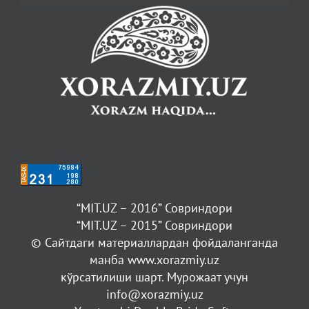
“MIT.UZ – 2016” Совриндори
“MIT.UZ – 2015” Совриндори
© Сайтдаги материаллардан фойдаланганда
манба www.xorazmiy.uz
кўрсатилиши шарт. Мурожаат учун
info@xorazmiy.uz