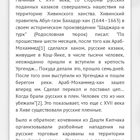
поданных казаков совершались нашествия на
территорию Хивинского ханства. Хивинский
правитель Абул-гази Бахадур-хан (1644–1663) в
своем историческом произведении “Шаджара-и
тyрк” (Родословная тюрок) писал: “По
прошествии шести месяцев, после того как Араб-
Мохаммед[1] сделался ханом, русские казаки,
живущие в Кош-Яике, в числе тысячи человек,
неожиданно пришли и вступили в крепость
Ургендж… Покуда делали это, прошло семь дней.
После того они выступили из Ургенджа и пошли
берегом реки. Араб-Мохаммед-хан зашел
вперед им. Сделал перекоп и поставил цеп…
Когда брали русских в плен. Человек сто из них
убежали”[2]. Это показывает, что еще с XVII века
в Хиве существовали русские пленные.
Было и обратное: кочевники из Дашти Кипчака
организовывали разбойные нападения на
русские торговые караваны на территории