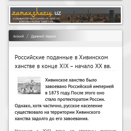
Асосий
Древний Хорезм
Российские поданные в Хивинском
ханстве в конце XIX – начало XX вв.
Хивинское ханство было
завоевано Российской империей
в 1873 году. После этого оно
стало протекторатом России.
Однако, хотя частично, русское население
существовало на территории Хивинского
ханства задолго до его завоевания.
Начиная с XVII века, со стороны русских