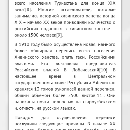
всего населения Туркестана для конца XIX
века”[8]. Многие исследователи, которые
занимались историей хивинского ханства конца
XIX – начало XX веков приводили количество о
российских поданных в хивинском ханстве –
около 1500 человек[9].
В 1910 году было осуществлена новая, намного
более обширная перепись всего населения
Хивинского ханства, опять таки, Российскими
властями. Его возглавлял представитель
Российских властей В. Лобачевский[10]. В
настоящее время в Центральном
государственном архиве Республики Узбекистан
хранятся 13 томов рукописей данной переписи,
общим объемом более 2500 листов[11]. Они
написаны почти полностью на староузбекском
и, отчасти, на русском языках.
Поводом для осуществления переписи
послужили следующие причины. В начале XX
века все больше усиливалась борьба между