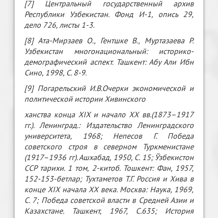
[7] Центральный государственный архив
Республики Узбекистан. Фонд И-1, опись 29,
дело 726, листы 1-3.
[8] Ата-Мирзаев О., Гентшке В., Муртазаева Р.
Узбекистан многонациональный: историко-
демографический аспект. Ташкент: Абу Али Ибн
Сино, 1998, С. 8-9.
[9] Погарельский И.В.Очерки экономической и
политической истории Хивинского
ханства конца XIX и начало XX вв.(1873–1917
гг.). Ленинград.: Издательство Ленинградского
университета, 1968; Непесов Г. Победа
советского строя в северном Туркменистане
(1917–1936 гг). Ашхабад, 1950, С. 15; Ўзбекистон
ССР тарихи. 1 том, 2-китоб. Тошкент: Фан, 1957,
152-153-бетлар; Тухтаметов Т.Г. Россия и Хива в
конце XIX начала XX века. Москва: Наука, 1969,
С. 7; Победа советской власти в Средней Азии и
Казахстане. Ташкент, 1967, С.635; История