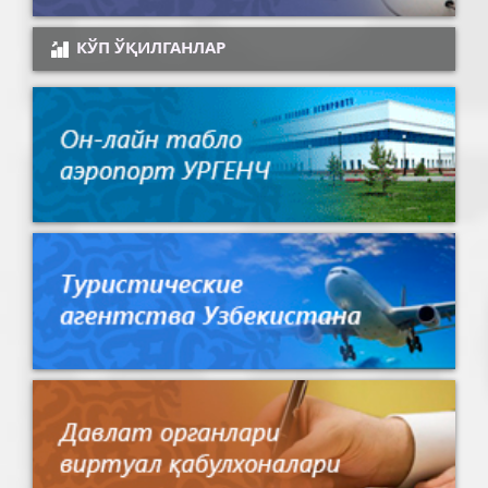
КЎП ЎҚИЛГАНЛАР