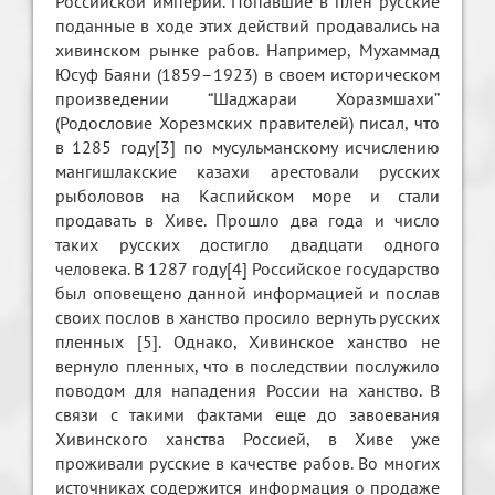
Российской империи. Попавшие в плен русские
поданные в ходе этих действий продавались на
хивинском рынке рабов. Например, Мухаммад
Юсуф Баяни (1859–1923) в своем историческом
произведении “Шаджараи Хоразмшахи”
(Родословие Хорезмских правителей) писал, что
в 1285 году[3] по мусульманскому исчислению
мангишлакские казахи арестовали русских
рыболовов на Каспийском море и стали
продавать в Хиве. Прошло два года и число
таких русских достигло двадцати одного
человека. В 1287 году[4] Российское государство
был оповещено данной информацией и послав
своих послов в ханство просило вернуть русских
пленных [5]. Однако, Хивинское ханство не
вернуло пленных, что в последствии послужило
поводом для нападения России на ханство. В
связи с такими фактами еще до завоевания
Хивинского ханства Россией, в Хиве уже
проживали русские в качестве рабов. Во многих
источниках содержится информация о продаже