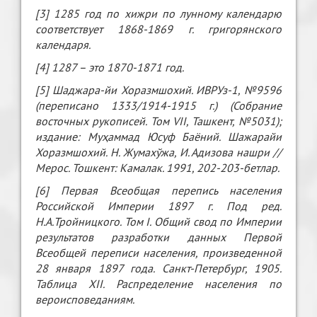
[3] 1285 год по хижри по лунному календарю
соответствует 1868-1869 г. григорянского
календаря.
[4] 1287 – это 1870-1871 год.
[5] Шаджара-йи Хоразмшохий. ИВРУз-1, №9596
(переписано 1333/1914-1915 г.) (Собрание
восточных рукописей. Том VII, Ташкент, №5031);
издание: Муҳаммад Юсуф Баёний. Шажарайи
Хоразмшохий. Н. Жумахўжа, И. Адизова нашри //
Мерос. Тошкент: Камалак. 1991, 202-203-бетлар.
[6] Первая Всеобщая перепись населения
Российской Империи 1897 г. Под ред.
Н.А.Тройницкого. Том I. Общий свод по Империи
результатов разработки данных Первой
Всеобщей переписи населения, произведенной
28 января 1897 года. Санкт-Петербург, 1905.
Таблица XII. Распределение населения по
вероисповеданиям.