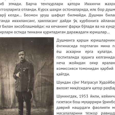
сиб этмади. Барча тенгқурлари қатори Иккинчи жаҳ
ггоҳларига отланди. Курск шаҳри остоналарида, илк бор душ
арў келди... Беомон уруш шафқат билмайди. Душман била
ганда иккилансанг, ҳаялласанг дайди ўқ қурбонига айлана
т билан хисоблашмайди: на кечанинг фарқи бўлади ва на кунду
ирлари остида тинкани қуритадиган даражадаги юришлар...
Душманга қарши юришларнин
ёнгинасида портлаган мина п
ёш аскарни ерга қулатди.
госпиталида ҳушига келганид
неча жойидан оғир яралан
комиссияси томонидан ҳарбий х
қайтди.
Шундан сўнг Матрасул Худойбе
вилоят миқёсидаги қатор раҳб
Шунингдек, 1953 йили, кейинч
газетаси бош муҳаррири ўринбо
даврий нашрдаги фаолияти м
масалаларини тезкор равишд