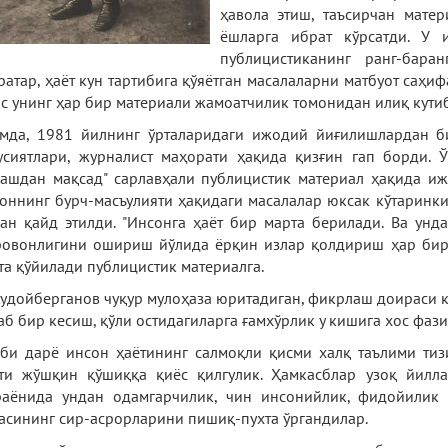
ҳавола этиш, таъсирчан мате
ёшларга ибрат кўрсатди. У 
публицистиканинг ранг-бар
ратар, ҳаёт кун тартибига қўяётган масалаларни матбуот саҳи
с унинг ҳар бир материали жамоатчилик томонидан илиқ кути
мда, 1981 йилнинг ўрталаридаги ижодий йиғилишлардан б
усиятлари, журналист маҳорати ҳақида қизғин гап борди.
ашдан мақсад" сарлавҳали публицистик материал ҳақида и
оннинг бурч-масъулияти ҳақидаги масалалар юксак кўтаринк
ан қайд этилди. "Инсонга ҳаёт бир марта берилади. Ва унд
овонлигини ошириш йўлида ёрқин излар қолдириш ҳар бир
та қўйилади публицистик материалга.
удойберганов чуқур мулоҳаза юритадиган, фикрлаш доираси ке
аб бир кесиш, қўли остидагиларга ғамхўрлик у кишига хос фази
би дарё инсон ҳаётининг салмоқли қисми халқ таълими тиз
ти жўшқин қўшиққа қиёс қилгулик. Ҳамкасблар узоқ йилл
аёнида ундан одамгарчилик, чин инсонийлик, фидойилик "
асининг сир-асрорларини пишиқ-пухта ўргандилар.