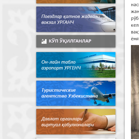
на
жан
рўб
кел
вақ
ёмғ
КЎП ЎҚИЛГАНЛАР