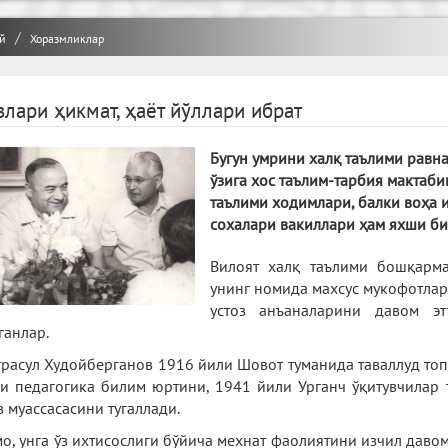
й
Хоразмликлар
злари ҳикмат, ҳаёт йўллари ибрат
Бугун умрини халқ таълими равна
ўзига хос таълим-тарбия мактаби
таълими ходимлари, балки воҳа
сохалари вакиллари ҳам яхши б
Вилоят халқ таълими бошқарм
унинг номида махсус мукофотлар
устоз анъаналарини давом э
ганлар.
расул Худойберганов 1916 йили Шовот туманида таваллуд топ
и педагогика билим юртини, 1941 йили Урганч ўқитувчилар
в муассасасини тугаллади.
о, унга ўз ихтисослиги бўйича мехнат фаолиятини изчил даво