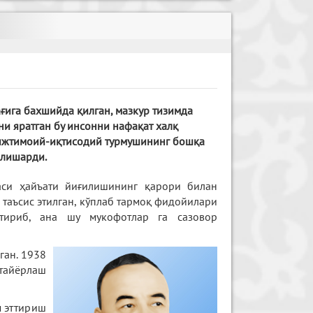
ғига бахшийда қилган, мазкур тизимда
ни яратган бу инсонни нафақат халқ
 ижтимоий-иқтисодий турмушининг бошқа
илишарди.
аси ҳайъати йиғилишининг қарори билан
 таъсис этилган, кўплаб тармоқ фидойилари
ттириб, ана шу мукофотлар га сазовор
ган. 1938
 тайёрлаш
м эттириш