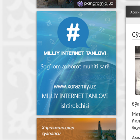
Асоси
Сў
бўл
Мат
йил
ўқу
Амм