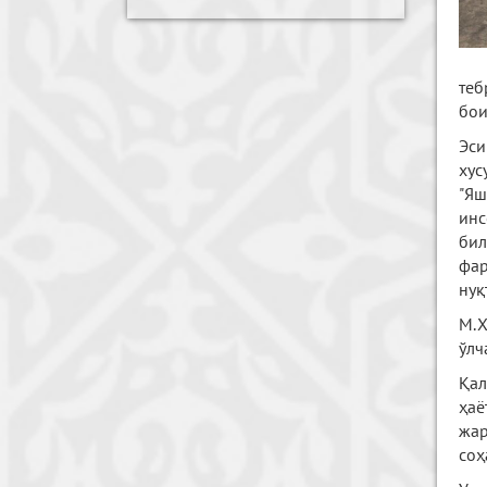
теб
бои
Эси
хус
"Яш
инс
бил
фар
нуқ
М.Х
ўлч
Қал
ҳаё
жар
соҳ