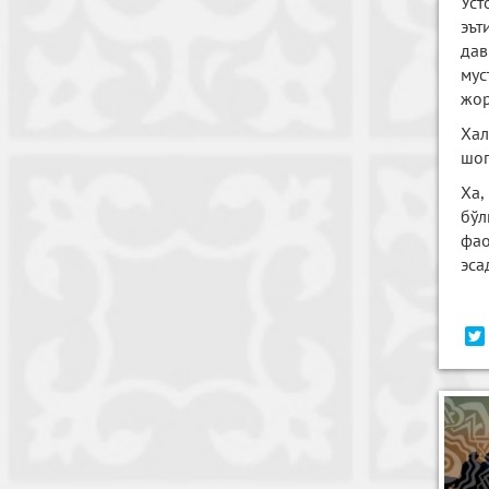
Уст
эът
дав
мус
жор
Хал
шог
Ха,
бўл
фао
эса