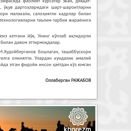
зифасида фаолият кўрсатар экан, диққат-
, ўқув даргоҳларидаги шарт-шароитларни
ори малакали, салоҳиятли кадрлар билан
 технологияларни таълим-тарбия жараёнига
из кетгани йўқ. Унинг кўплаб иқтидорли
 билан давом эттирмоқдалар.
 М.Худойберганов бошлаган, ташаббускори
тилга олиняпти. Улардан кундалик амалий
ийда этган фидойи инсон ҳаётдан кўз юмган
Оллаберган РАЖАБОВ