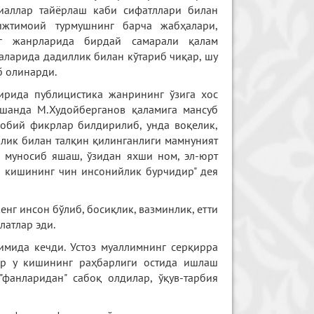
риаллар тайёрлаш каби сифатллари билан
ижтимоий турмушнинг барча жабҳалари,
анг жанрларида бирдай самарали қалам
фаларида дадиллик билан кўтариб чиқар, шу
б олинарди.
ирида публицистика жанрининг ўзига хос
 Ўшанда М.Худойберганов қаламига мансуб
жобий фикрлар билдирилиб, унда воқелик,
илик билан талқин қилинганлиги мамнуният
а муносиб яшаш, ўзидан яхши ном, эл-юрт
 кишининг чин инсонийлик бурчидир" дея
нг инсон бўлиб, босиқлик, вазминлик, етти
латлар эди.
имида кечди. Устоз муаллимнинг серқирра
ар у кишининг раҳбарлиги остида ишлаш
фанларидан" сабоқ олдилар, ўқув-тарбия