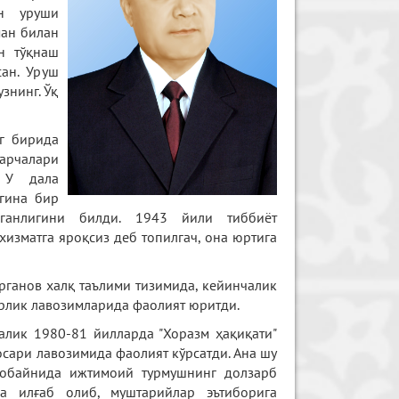
он уруши
ман билан
н тўқнаш
сан. Уруш
знинг. Ўқ
г бирида
арчалари
 У дала
агина бир
ганлигини билди. 1943 йили тиббиёт
изматга яроқсиз деб топилгач, она юртига
рганов халқ таълими тизимида, кейинчалик
арлик лавозимларида фаолият юритди.
алик 1980-81 йилларда "Хоразм ҳақиқати"
сари лавозимида фаолият кўрсатди. Ана шу
обайнида ижтимоий турмушнинг долзарб
а илғаб олиб, муштарийлар эътиборига