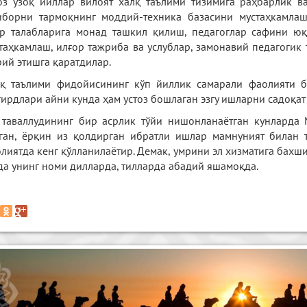
оз узоқ йиллар вилоят халқ таълими тизимига раҳбарлик ва
иборни тармоқнинг моддий-техника базасини мустаҳкамлаш
р талабларига монад ташкил қилиш, педагоглар сафини юқ
таҳкамлаш, илғор тажриба ва услублар, замонавий педагогик
ий этишга қаратдилар.
қ таълими фидойисининг кўп йиллик самарали фаолияти бе
ирдлари айни кунда ҳам устоз бошлаган эзгу ишларни садоқат
 таваллудининг бир асрлик тўйи нишонланаётган кунларда
ган, ёрқин из қолдирган ибратли ишлар мамнуният билан 
лиятда кенг қўлланилаётир. Демак, умрини эл хизматига бахш
да унинг номи дилларда, тилларда абадий яшамоқда.