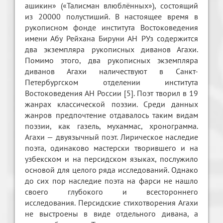
ашикин» («Талисман влюблённых»), состоящий
из 20000 полустиший. В настоящее время в
рукописном фонде института Востоковедения
имени Абу Рейхана Бируни АН РУз содержится
два экземпляра рукописных диванов Агахи.
Помимо этого, два рукописных экземпляра
диванов Агахи наличествуют в Санкт-
Петербургском отделении института
Востоковедения АН России [5]. Поэт творил в 19
жанрах классической поэзии. Среди данных
жанров предпочтение отдавалось таким видам
поэзии, как газель, мухаммас, хронограмма.
Агахи — двуязычный поэт. Лирическое наследие
поэта, одинаково мастерски творившего и на
узбекском и на персидском языках, послужило
основой для целого ряда исследований. Однако
до сих пор наследие поэта на фарси не нашло
своего глубокого и всестороннего
исследования. Персидские стихотворения Агахи
не выстроены в виде отдельного дивана, а