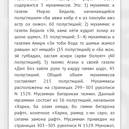
содержится 5 мухаммасов. Это: 1) мухаммас к
газели Мирзо Бедиля, начинающейся
полустишием «Ба авжи кибр ё к-аз пахлуйи ажз
астр ох онжо», 60 полустиший; 2) мухаммас к
газели Бедиля «Эй, хама оёти кудрат зохир аз
шони шумо», 35 полустиший; 3–4) мухаммасы к
газелям Амири «Зи тоби бода то шамъи жамол
равшан аст имшаб» (35 полустиший) и «Ба жон,
эй гулбадан, хастам асири сарви болоят» (40
полустиший); 5) тахмес Агахи к своей газели
«Дил боз хаёли рухи ту карду чаман шуд», 45
полустиший. Общий объем мухаммасов
составляет 215 полустиший. Мухаммасы
расположены на страницах 299–303 рукописи
N 1529. Мусамман батарикаи тазмин. Данный
мусамман состоит из 56 полустиший, начальное
«Харки, ба олам омада, бо гамии бегарона
рафт», конечное «Харки, рамид з-ин саро, аз
ситами замона рафт». Мусамман приведен на
страницах 303–305 рукописи N 1529. Муножот,