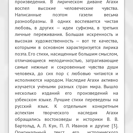
произведения. В лирическом диване Агахи
воспел высокие человеческие чувства.
Написанные поэтом газели весьма
разнообразны. В одних воспевается чистая
любовь, в других — идеи суфизма, в третьих
личные переживания. Большая искренность и
высокая художественность — вот те качества,
которыми в основном характеризуется лирика
поэта. Его стихи, насищенные большим смыслом,
отличающиеся мелодичностью, затрагивающие
самые нежные и сокровенные чувства души
человека, до сих пор с любовью читаются и
исполняются народом. Наследие Агахи активно
изучается учёными разных стран мира. Вышло
несколько изданий его произведений на
узбекском языке. Лучшие стихи переведены на
русский язык. К отдельным конкретным
аспектам творческого наследия Агахи
обращались востоковеды и историки В. В.
Бартольд, А. Л. Кун, П. Л. Иванов и другие [3].
Оригинальный текст его исторического