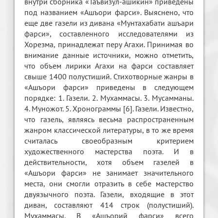
внутри сборника «Таъвизул-ашикин» приведены
под названием «Ашъори фарси». Выяснено, что
еще две газели из дивана «Мунтахабати ашъари
фарси», составленного исследователями из
Хорезма, принадлежат перу Агахи. Принимая во
внимание данные источники, можно отметить,
что объем лирики Агахи на фарси составляет
свыше 1400 полустиший. Стихотворные жанры в
«Ашъори фарси» приведены в следующем
порядке: 1. Газели. 2. Мухаммасы. 3. Мусамманы.
4. Муножот. 5. Хронограммы [6]. Газели. Известно,
что газель, являясь весьма распространенным
жанром классической литературы, в то же время
считалась своеобразным критерием
художественного мастерства поэта. И в
действительности, хотя объем газелей в
«Ашъори фарси» не занимает значительного
места, они смогли отразить в себе мастерство
двуязычного поэта. Газели, входящие в этот
диван, составляют 414 строк (полустиший).
Мухаммасы. В «Ашъорий фарси» всего