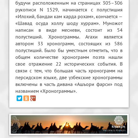
будучи расположенным на страницах 305–306
рукописи N 1529, начинается с полустишия
«Илохий, бандаи кам карда рохам», кончается —
«Шавад осуда холлу шоду хуррам». Муножот
написан в виде месневи, состоит из 54
полустиший. Хронограммы. Агахи является
автором 33 хронограмм, состоящих из 586
полустиший. Было бы уместным отметить, что в
общем количестве хронограмм поэта нашли
свое отражение 22 исторических события. В
связи с тем, что большая часть хронограмм на
персидском языке, две узбекские хронограммы
включены в часть дивана «Ашъори фарси» под
названием «Хронограммы».