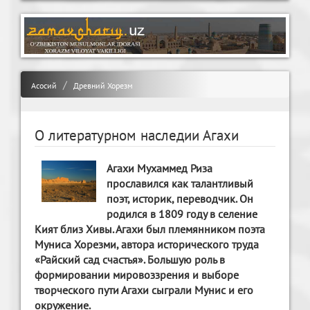
Асосий
Древний Хорезм
О литературном наследии Агахи
Агахи Мухаммед Риза
прославился как талантливый
поэт, историк, переводчик. Он
родился в 1809 году в селение
Кият близ Хивы. Агахи был племянником поэта
Муниса Хорезми, автора исторического труда
«Райский сад счастья». Большую роль в
формировании мировоззрения и выборе
творческого пути Агахи сыграли Мунис и его
окружение.