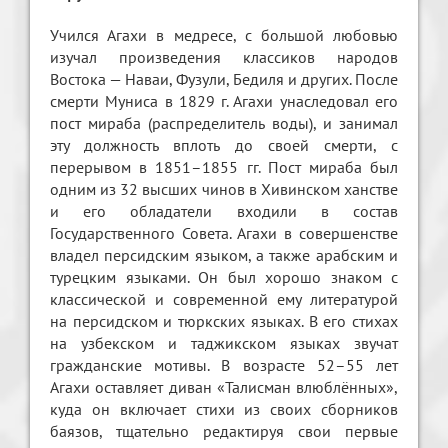
Учился Агахи в медресе, с большой любовью
изучал произведения классиков народов
Востока — Наваи, Фузули, Бедиля и других. После
смерти Муниса в 1829 г. Агахи унаследовал его
пост мираба (распределитель воды), и занимал
эту должность вплоть до своей смерти, с
перерывом в 1851–1855 гг. Пост мираба был
одним из 32 высших чинов в Хивинском ханстве
и его обладатели входили в состав
Государственного Совета. Агахи в совершенстве
владел персидским языком, а также арабским и
турецким языками. Он был хорошо знаком с
классической и современной ему литературой
на персидском и тюркских языках. В его стихах
на узбекском и таджикском языках звучат
гражданские мотивы. В возрасте 52–55 лет
Агахи оставляет диван «Талисман влюблённых»,
куда он включает стихи из своих сборников
баязов, тщательно редактируя свои первые