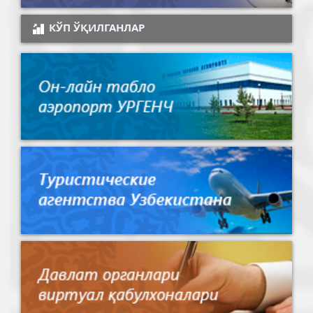
КЎП ЎҚИЛГАНЛАР