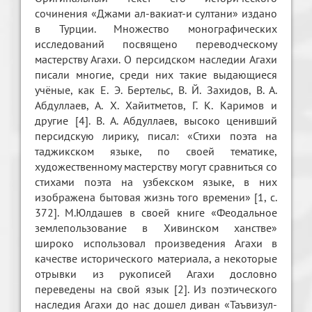
сочинения «Джами ал-вакиат-и султани» издано
в Турции. Множество монографических
исследований посвящено переводческому
мастерству Агахи. О персидском наследии Агахи
писали многие, среди них такие выдающиеся
учёные, как Е. Э. Бертельс, В. Й. Захидов, В. А.
Абдуллаев, А. Х. Хайитметов, Г. К. Каримов и
другие [4]. В. А. Абдуллаев, высоко ценивший
персидскую лирику, писал: «Стихи поэта на
таджикском языке, по своей тематике,
художественному мастерству могут сравниться со
стихами поэта на узбекском языке, в них
изображена бытовая жизнь того времени» [1, с.
372]. М.Юлдашев в своей книге «Феодальное
землепользование в Хивинском ханстве»
широко использовал произведения Агахи в
качестве исторического материала, а некоторые
отрывки из рукописей Агахи дословно
переведены на свой язык [2]. Из поэтического
наследия Агахи до нас дошел диван «Таъвизул-