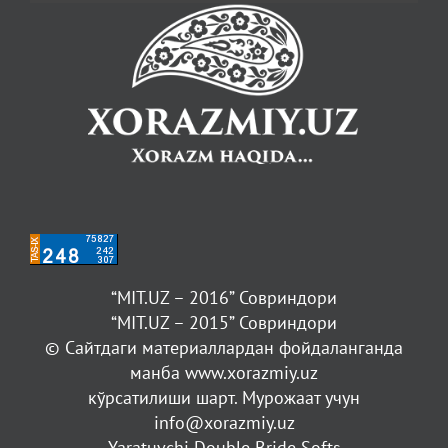
“MIT.UZ – 2016” Совриндори
“MIT.UZ – 2015” Совриндори
© Сайтдаги материаллардан фойдаланганда
манба www.xorazmiy.uz
кўрсатилиши шарт. Мурожаат учун
info@xorazmiy.uz
Yaratuvchi Double Bride Softs