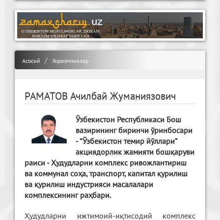
Асосий
Хоразмликлар
РАМАТОВ Ачилбай Жуманиязович
Ўзбекистон Республикаси Бош
вазирининг биринчи ўринбосари
- “Ўзбекистон темир йўллари”
акциядорлик жамияти бошқаруви
раиси - Ҳудудларни комплекс ривожлантириш
ва коммунал соҳа, транспорт, капитал қурилиш
ва қурилиш индустрияси масалалари
комплексининг раҳбари.
Ҳудудларни ижтимоий-иқтисодий комплекс