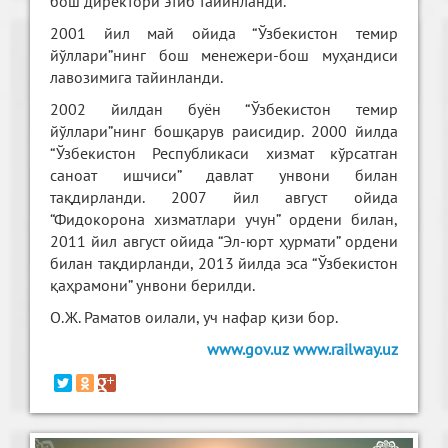
бош директори этиб тайинланди.
2001 йил май ойида “Ўзбекистон темир
йўллари”нинг бош менежери-бош муҳандиси
лавозимига тайинланди.
2002 йилдан буён “Ўзбекистон темир
йўллари”нинг бошқарув раисидир. 2000 йилда
“Ўзбекистон Республикаси хизмат кўрсатган
саноат ишчиси” давлат унвони билан
тақдирланди. 2007 йил август ойида
“Фидокорона хизматлари учун” ордени билан,
2011 йил август ойида “Эл-юрт ҳурмати” ордени
билан тақдирланди, 2013 йилда эса “Ўзбекистон
қаҳрамони” унвони берилди.
О.Ж. Раматов оилали, уч нафар қизи бор.
www.gov.uz
www.railway.uz