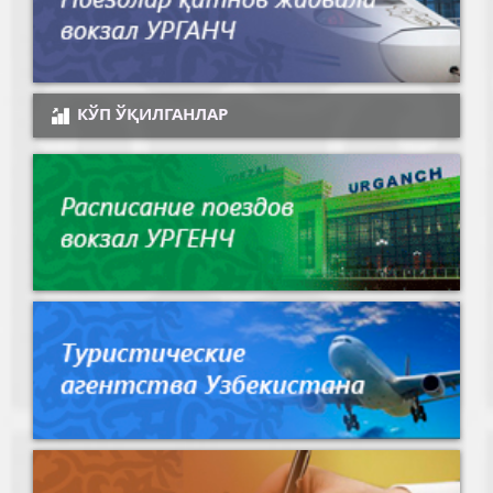
КЎП ЎҚИЛГАНЛАР