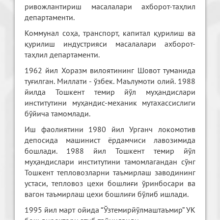
ривожлантириш масалалари ахборот-таҳлил
департаменти.
Коммунал соҳа, транспорт, капитал қурилиш ва
қурилиш индустрияси масалалари ахборот-
таҳлил департаменти.
1962 йил Хоразм вилоятининг Шовот туманида
туғилган. Миллати - ўзбек. Маълумоти олий. 1988
йилда Тошкент темир йўл муҳандислари
институтини муҳандис-механик мутахассислиги
бўйича тамомлади.
Иш фаолиятини 1980 йил Урганч локомотив
депосида машинист ёрдамчиси лавозимида
бошлади. 1988 йил Тошкент темир йўл
муҳандислари институтини тамомлагандан сўнг
Тошкент тепловозларни таъмирлаш заводининг
устаси, тепловоз цехи бошлиғи ўринбосари ва
вагон таъмирлаш цехи бошлиғи бўлиб ишлади.
1995 йил март ойида “Ўзтемирйўлмаштаъмир” УК