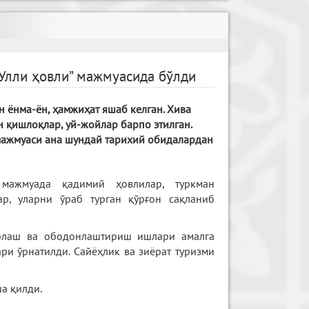
Улли ҳовли” мажмуасида бўлди
 ёнма-ён, ҳамжиҳат яшаб келган. Хива
н қишлоқлар, уй-жойлар барпо этилган.
 мажмуаси ана шундай тарихий обидалардан
мажмуада қадимий ҳовлилар, туркман
ар, уларни ўраб турган қўрғон сақланиб
ирлаш ва ободонлаштириш ишлари амалга
ри ўрнатилди. Сайёҳлик ва зиёрат туризми
а қилди.