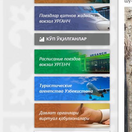
Шу 
КЎП ЎҚИЛГАНЛАР