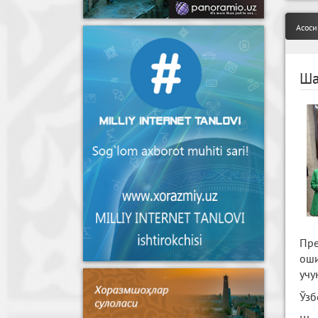
Асоси
Ша
Пре
оши
учу
Ўзб