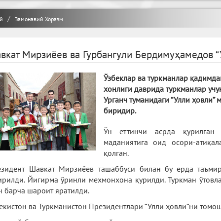
й
Замонавий Хоразм
вкат Мирзиёев ва Гурбангули Бердимуҳамедов “
Ўзбеклар ва туркманлар қадимдан
хонлиги даврида туркманлар учу
Урганч туманидаги “Улли ҳовли”
биридир.
Ўн еттинчи асрда қурилган 
маданиятига оид осори-атиқал
қолган.
зидент Шавкат Мирзиёев ташаббуси билан бу ерда таъм
рилди. Йигирма ўринли мехмонхона қурилди. Туркман ўтовла
н барча шароит яратилди.
екистон ва Туркманистон Президентлари “Улли ҳовли”ни томош