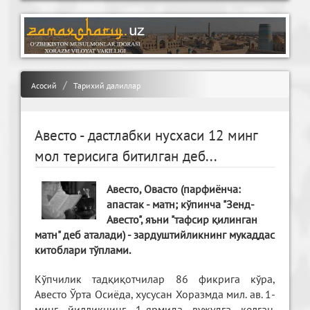
Асосий
Тарихий далиллар
Авесто - дастлабки нусхаси 12 минг
мол терисига битилган деб...
Авесто, Овасто (парфиёнча:
апастак - матн; кўпинча "Зенд-
Авесто", яъни "тафсир қилинган
матн" деб аталади) - зардуштийликнинг мукаддас
китоблари тўплами.
Кўпчилик тадқиқотчилар 86 фикрига кўра,
Авесто Ўрта Осиёда, хусусан Хоразмда мил. ав. 1-
минг йилликнинг 1-ярмида вужудга келган.