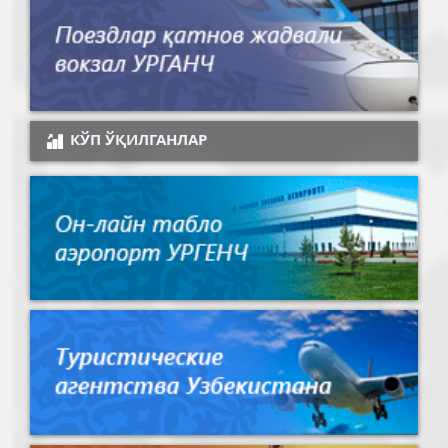
КЎП ЎҚИЛГАНЛАР