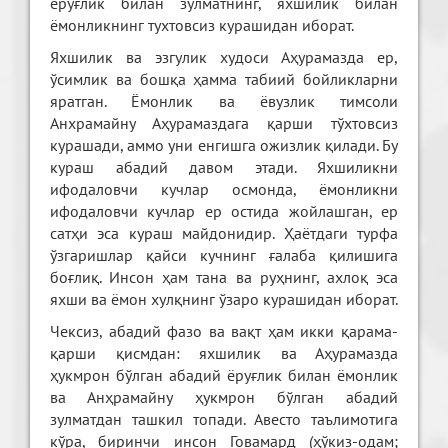
ёруғлик билан зулматнинг, яхшилик билан
ёмонликнинг тухтовсиз курашидан иборат.
Яхшилик ва эзгулик худоси Аҳурамазда ер,
ўсимлик ва бошқа ҳамма табиий бойликларни
яратган. Ёмонлик ва ёвузлик тимсоли
Анхрамайну Аҳурамаздага қарши тўхтовсиз
курашади, аммо уни енгишга ожизлик қилади. Бу
кураш абадий давом этади. Яхшиликни
ифодаловчи кучлар осмонда, ёмонликни
ифодаловчи кучлар ер остида жойлашган, ер
сатҳи эса кураш майдонидир. Ҳаётдаги турфа
ўзгаришлар қайси кучнинг ғалаба қилишига
боғлиқ. Инсон ҳам тана ва руҳнинг, ахлоқ эса
яхши ва ёмон хулқнинг ўзаро курашидан иборат.
Чексиз, абадий фазо ва вақт ҳам икки қарама-
қарши қисмдан: яхшилик ва Аҳурамазда
ҳукмрон бўлган абадий ёруғлик билан ёмонлик
ва Анҳрамайну ҳукмрон бўлган абадий
зулматдан ташкил топади. Авесто таълимотига
кўра, биринчи инсон Говамард (ҳўкиз-одам;