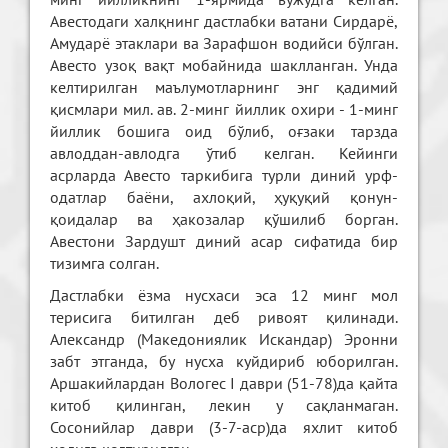
Авестодаги халқнинг дастлабки ватани Сирдарё,
Амударё этаклари ва Зарафшон водийси бўлган.
Авесто узоқ вақт мобайнида шаклланган. Унда
келтирилган маълумотларнинг энг қадимий
қисмлари мил. ав. 2-минг йиллик охири - 1-минг
йиллик бошига оид бўлиб, оғзаки тарзда
авлоддан-авлодга ўтиб келган. Кейинги
асрларда Авесто таркибига турли диний урф-
одатлар баёни, ахлоқий, ҳуқуқий қонун-
қоидалар ва ҳакозалар қўшилиб борган.
Авестони Зардушт диний асар сифатида бир
тизимга солган.
Дастлабки ёзма нусхаси эса 12 минг мол
терисига битилган деб ривоят қилинади.
Александр (Македониялик Искандар) Эронни
забт этганда, бу нусха куйдириб юборилган.
Аршакийлардан Вологес I даври (51-78)да қайта
китоб қилинган, лекин у сақланмаган.
Сосонийлар даври (3-7-аср)да яхлит китоб