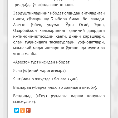
триада)да ўз ифодасини топади.
Зардуштийларнинг ибодат олдидан айтиладиган
нияти, сўзлари шу 3 ибора билан бошланади.
Авесто ўзбек, умуман Ўрта Осиё, Эрон,
Озарбайжон халқларининг қадимий даврдаги
ижтимоий-иқтисодий ҳаёти, диний қарашлари,
олам тўғрисидаги тасаввурлари, урф-одатлари,
маънавий маданиятларини ўрганишда муҳим ва
ягона манба.
«Авесто» тўрт қисмдан иборат:
Ясна («Диний маросимлар»),
Яшт (маъно жиҳатдан Яснага яқин),
Виспарад («Барча илоҳлар ҳақидаги китоб»),
Вендидад («Ёвуз руҳларга қарши қонунлар
мажмуаси»).