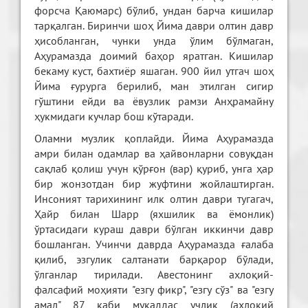
форсча Қаюмарс) бўлиб, ундан барча кишилар
тарқалган. Биринчи шоҳ Йима даври олтин давр
ҳисобланган, чунки унда ўлим бўлмаган,
Аҳурамазда доимий баҳор яратган. Кишилар
бекаму куст, бахтиёр яшаган. 900 йил утгач шоҳ
Йима ғурурга берилиб, ман этилган сигир
гўштини ейди ва ёвузлик рамзи Анҳрамайну
ҳукмидаги кучлар бош кўтаради.
Оламни музлик қоплайди. Йима Аҳурамазда
амри билан одамлар ва ҳайвонларни совуқдан
сақлаб қолиш учун қўрғон (вар) қуриб, унга ҳар
бир жонзотдан бир жуфтини жойлаштирган.
Инсоният тарихининг илк олтин даври тугагач,
Ҳайр билан Шарр (яхшилик ва ёмонлик)
ўртасидаги кураш даври бўлган иккинчи давр
бошланган. Учинчи даврда Аҳурамазда ғалаба
қилиб, эзгулик салтанати барқарор бўлади,
ўлганлар тирилади. Авестонинг ахлоқий-
фалсафий моҳияти "езгу фикр", "езгу сўз" ва "езгу
амал" 87 каби муқаддас учлик (ахлоқий