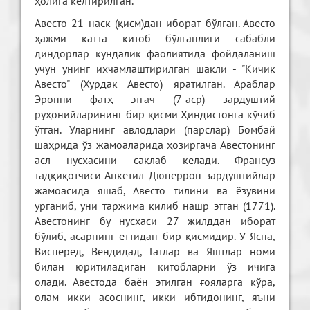
ҳолига келтирилган.
Авесто 21 наск (қисм)дан иборат бўлган. Авесто
ҳажми катта китоб бўлганлиги сабабли
диндорлар кундалик фаолиятида фойдаланиш
учун унинг ихчамлаштирилган шакли - "Кичик
Авесто" (Хурдак Авесто) яратилган. Араблар
Эронни фатҳ этгач (7-аср) зардуштий
руҳонийларининг бир қисми Ҳиндистонга кўчиб
ўтган. Уларнинг авлодлари (парслар) Бомбай
шаҳрида ўз жамоаларида ҳозиргача Авестонинг
асл нусхасини сақлаб келади. Франсуз
тадқиқотчиси Анкетил Дюперрон зардуштийлар
жамоасида яшаб, Авесто тилини ва ёзувини
урганиб, уни таржима қилиб нашр этган (1771).
Авестонинг бу нусхаси 27 жилддан иборат
бўлиб, асарнинг еттидан бир қисмидир. У Ясна,
Висперед, Вендидад, Гатлар ва Яштлар номи
билан юритиладиган китобларни ўз ичига
олади. Авестода баён этилган ғояларга кўра,
олам икки асоснинг, икки ибтидонинг, яъни