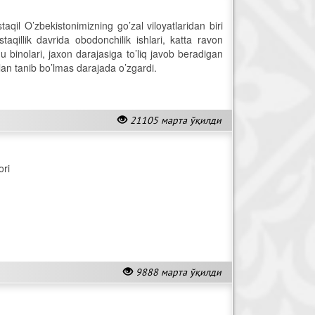
il O’zbekistonimizning go’zal viloyatlaridan biri
qillik davrida obodonchilik ishlari, katta ravon
nu binolari, jaxon darajasiga to’liq javob beradigan
 bilan tanib bo’lmas darajada o’zgardi.
21105 марта ўқилди
ori
9888 марта ўқилди