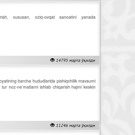
rish, xususan, oziq-ovqat sanoatini yanada
14795 марта ўқилди
loyatining barcha hududlarida pishiqchilik mavsumi
tur noz-ne’matlarni ishlab chiqarish hajmi keskin
11246 марта ўқилди