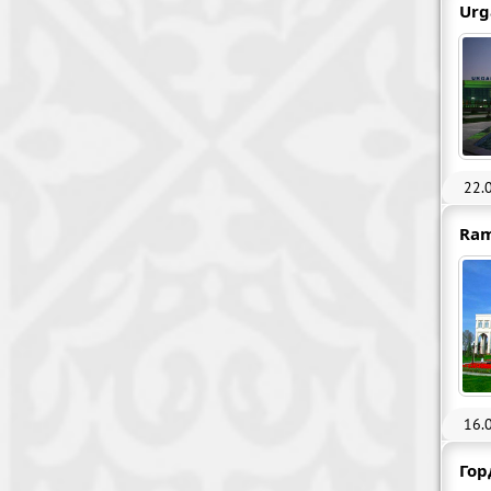
Urg
22.
Ram
16.
Гор