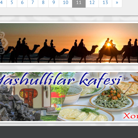
4
5
6
7
8
9
10
11
12
13
»