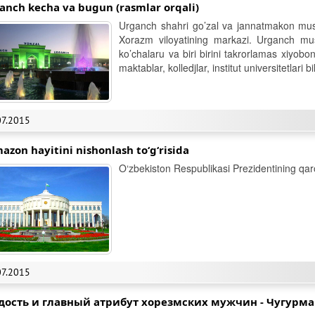
anch kecha va bugun (rasmlar orqali)
Urganch shahri go’zal va jannatmakon mustaq
Xorazm viloyatining markazi. Urganch musta
ko’chalaru va biri birini takrorlamas xiyobo
maktablar, kolledjlar, institut universitetlari
07.2015
azon hayitini nishonlash to‘g‘risida
O‘zbekiston Respublikasi Prezidentining qar
07.2015
дость и главный атрибут хорезмских мужчин - Чугурма