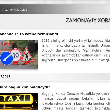
y
Zamonaviy Xorazm
ZAMONAVIY XOR
anchda 11 ta ko’cha ta’mirlandi
2015 yilning birinchi yarim yilligi mobayn
teng 11 ta ko’cha qayta ta’mirlandi. Urga
Shovot, Baynalminalchi, Ma’rifatchilar,
ko’chalarida avtomobillar qatnov qismi va pi
sug’orish, suv qochirish tizimlari butunlay qa
07.2015
l kira haqini kim belgilaydi?
Bugungi kunda Xorazm viloyatida yo’lovchi 
maxsus davlat raqam belgilari bilan ta’
foydalanishga topshirilgan. Taksilarning ic
uchun mas’ul bo’lgan tashkilot to’g’risid