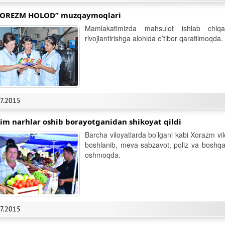
OREZM HOLOD” muzqaymoqlari
Mamlakatimizda mahsulot ishlab chiqa
rivojlantirishga alohida e’tibor qaratilmoqda.
07.2015
im narhlar oshib borayotganidan shikoyat qildi
Barcha viloyatlarda bo’lgani kabi Xorazm vi
boshlanib, meva-sabzavot, poliz va boshqa 
oshmoqda.
07.2015