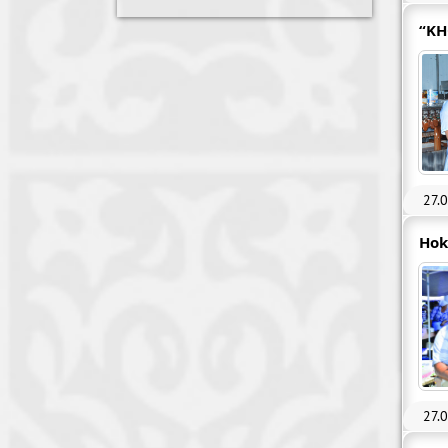
“KH
27.
Hok
27.