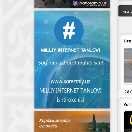
Asosi
Urg
28.
Yo’