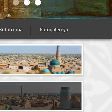
Kutubxona
Fotogalereya