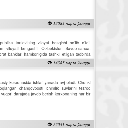
12083 марта ўқилди
lika tanlovining viloyat bosqichi bo’lib o’tdi.
zm viloyati kengashi, O’zbekiston Savdo-sanoat
orat banklari hamkorligida tashkil etilgan tadbirda
14383 марта ўқилди
usiy korxonasida ishlar yanada avj oladi. Chunki
doqlangan chanqovbosti ichimlik suvlarini tezroq
ga yuqori darajada javob berish korxonaning har bir
22051 марта ўқилди