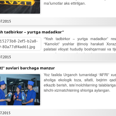
ma’lumotlar aks ettirilgan.
07.2015
sh tadbirkor – yurtga madadkor”
“Yosh tadbirkor – yurtga madadkor” respub
“Kamolot” yoshlar ijtimoiy harakati Xora
palatasi viloyat hududiy boshqarmasi va tij
110 nafar yigit-qiz ishtirok etdi.
07.2015
RI” suvlari barchaga manzur
Yoz faslida Urganch tumanidagi “AFRI” xus
aholiga ekologik toza, sifatli, bejirim qa
etkazib berish, iste’molchilarning talablari
ishchi-xizmatchisining shioriga aylangan.
07.2015