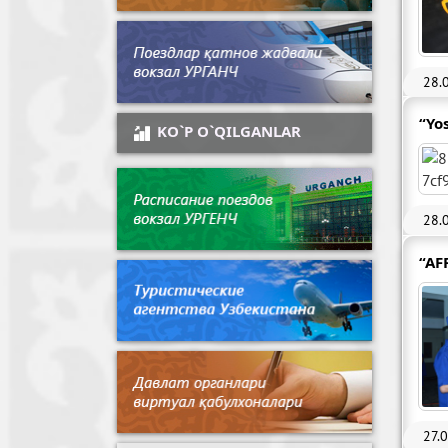
28.
“Yo
KO`P O`QILGANLAR
28.
“AF
27.