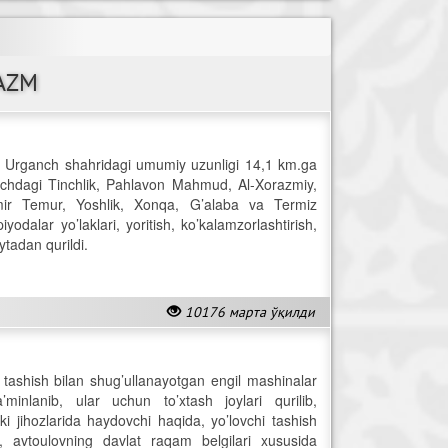
AZM
ida Urganch shahridagi umumiy uzunligi 14,1 km.ga
nchdagi Tinchlik, Pahlavon Mahmud, Al-Xorazmiy,
 Amir Temur, Yoshlik, Xonqa, G’alaba va Termiz
yodalar yo’laklari, yoritish, ko’kalamzorlashtirish,
ytadan qurildi.
10176 марта ўқилди
tashish bilan shug’ullanayotgan engil mashinalar
minlanib, ular uchun to’xtash joylari qurilib,
hki jihozlarida haydovchi haqida, yo’lovchi tashish
a, avtoulovning davlat raqam belgilari xususida