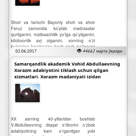
Shoir va tarixchi Bayoniy shoh va shoir
Feruz zamonida ko’plab madrasalar
qurilganini, matbaachilik yo’lga qo’yilganini,
kitobxonlik avj olganini, xonning o’zi
bularning barchasiga bosh-qosh bo’lganini
02.06.2017
44662 марта ўқилди
yozadi.
Samarqandlik akademik Vohid Abdullaevning
Xorazm adabiyotini tiklash uchun qilgan
xizmatlari. Xorazm madaniyati izidan
XX asrning 40-yillaridan boshlab
V.Abdullaevning diqqat e’tiborini o’zbek
adabiyotining kam o’rganilgan yoki