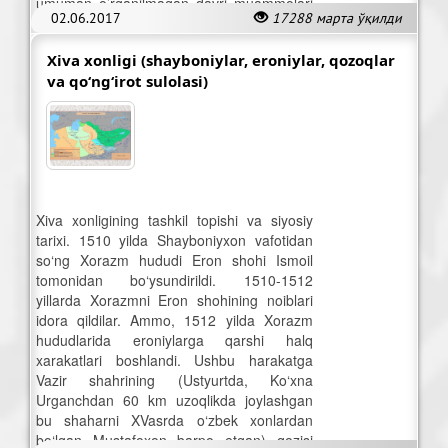
umuman o’rganilmagan davri muammolari
02.06.2017
17288 марта ўқилди
o’ziga tortdi.
Xiva xonligi (shayboniylar, eroniylar, qozoqlar
va qo‘ng‘irot sulolasi)
Xiva xonligining tashkil topishi va siyosiy
tarixi. 1510 yilda Shayboniyxon vafotidan
so‘ng Xorazm hududi Eron shohi Ismoil
tomonidan bo‘ysundirildi. 1510-1512
yillarda Xorazmni Eron shohining noiblari
idora qildilar. Ammo, 1512 yilda Xorazm
hududlarida eroniylarga qarshi halq
xarakatlari boshlandi. Ushbu harakatga
Vazir shahrining (Ustyurtda, Ko‘xna
Urganchdan 60 km uzoqlikda joylashgan
bu shaharni XVasrda o‘zbek xonlardan
bo‘lgan Mustafoxon barpo etgan) qozisi