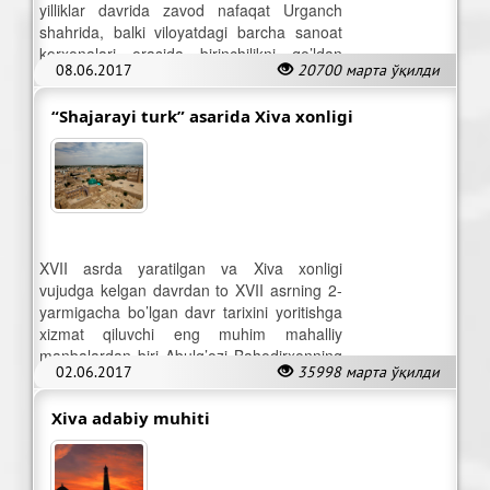
yilliklar davrida zavod nafaqat Urganch
shahrida, balki viloyatdagi barcha sanoat
korxonalari orasida birinchilikni qo’ldan
08.06.2017
20700 марта ўқилди
bermay keldi
“Shajarayi turk” asarida Xiva xonligi
XVII asrda yaratilgan va Xiva xonligi
vujudga kelgan davrdan to XVII asrning 2-
yarmigacha bo’lgan davr tarixini yoritishga
xizmat qiluvchi eng muhim mahalliy
manbalardan biri Abulg’ozi Bahodirxonning
02.06.2017
35998 марта ўқилди
«Shajarayi turk» asaridir.
Xiva adabiy muhiti