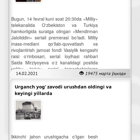
Bugun, 14 fevral kuni soat 20:30da «Milliy»
telekanalida O‘zbekiston va Turkiya
hamkorligida suratga olingan «Mendirman
Jaloliddin» seriali premerasi bo‘ladi. Milliy
mass-mediani qo‘llab-quvvatlash va
rivojlantirish jamoat fondi Vasiylik kengashi
raisi o‘rinbosari, serial loyihasi rahbari
Saida Mirziyoyeva o‘z kanalidagi postida
ushbu tarixiy serial tomoshabinlarga
14.02.2021
19475 марта ўқилди
manzur kelishiga ishonch bildirdi.
Urganch yog’ zavodi urushdan oldingi va
keyingi yillarda
Ikkinchi jahon urushigacha o’tgan besh