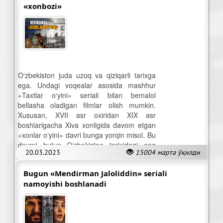
«xonbozi»
O‘zbekiston juda uzoq va qiziqarli tarixga
ega. Undagi voqealar asosida mashhur
«Taxtlar o‘yini» seriali bilan bemalol
bellasha oladigan filmlar olish mumkin.
Xususan, XVII asr oxiridan XIX asr
boshlarigacha Xiva xonligida davom etgan
«xonlar o‘yini» davri bunga yorqin misol. Bu
davrni butun O‘zbekiston tarixidagi eng
20.03.2023
15004 марта ўқилди
tartibsiz davr deyish mumkin.
Bugun «Mendirman Jaloliddin» seriali
namoyishi boshlanadi