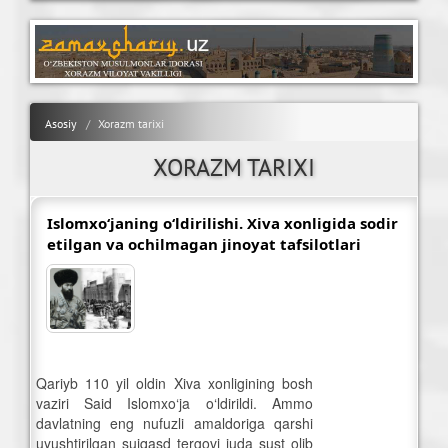
Asosiy
Xorazm tarixi
XORAZM TARIXI
Islomxo‘janing o‘ldirilishi. Xiva xonligida sodir
etilgan va ochilmagan jinoyat tafsilotlari
Qariyb 110 yil oldin Xiva xonligining bosh
vaziri Said Islomxo‘ja o‘ldirildi. Ammo
davlatning eng nufuzli amaldoriga qarshi
uyushtirilgan suiqasd tergovi juda sust olib