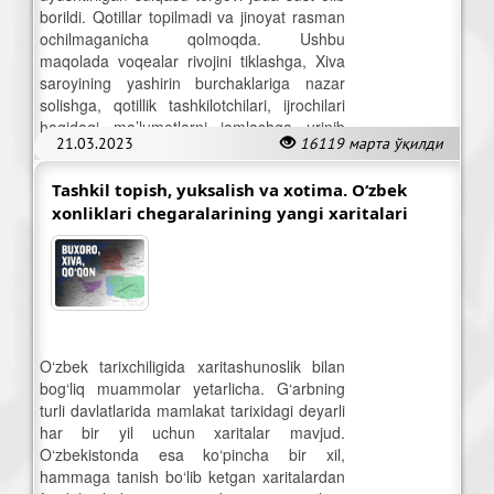
borildi. Qotillar topilmadi va jinoyat rasman
ochilmaganicha qolmoqda. Ushbu
maqolada voqealar rivojini tiklashga, Xiva
saroyining yashirin burchaklariga nazar
solishga, qotillik tashkilotchilari, ijrochilari
haqidagi ma’lumotlarni jamlashga urinib
21.03.2023
16119 марта ўқилди
ko‘ramiz.
Tashkil topish, yuksalish va xotima. O‘zbek
xonliklari chegaralarining yangi xaritalari
O‘zbek tarixchiligida xaritashunoslik bilan
bog‘liq muammolar yetarlicha. G‘arbning
turli davlatlarida mamlakat tarixidagi deyarli
har bir yil uchun xaritalar mavjud.
O‘zbekistonda esa ko‘pincha bir xil,
hammaga tanish bo‘lib ketgan xaritalardan