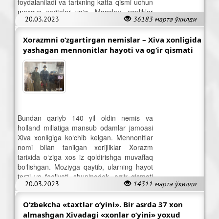
foydalaniladi va tarixning katta qismi uchun
maxsus xaritalar yo‘q. Masalan, xonliklar
20.03.2023
36183 марта ўқилди
davriga oid.
Xorazmni o‘zgartirgan nemislar – Xiva xonligida
yashagan mennonitlar hayoti va og‘ir qismati
Bundan qariyb 140 yil oldin nemis va
holland millatiga mansub odamlar jamoasi
Xiva xonligiga ko‘chib kelgan. Mennonitlar
nomi bilan tanilgan xorijliklar Xorazm
tarixida o‘ziga xos iz qoldirishga muvaffaq
bo‘lishgan. Moziyga qaytib, ularning hayot
tarzi va faoliyati, shuningdek, og‘ir qismati
20.03.2023
14311 марта ўқилди
haqidagi ma’lumotlarni jamladik.
O‘zbekcha «taxtlar o‘yini». Bir asrda 37 xon
almashgan Xivadagi «xonlar o‘yini» yoxud