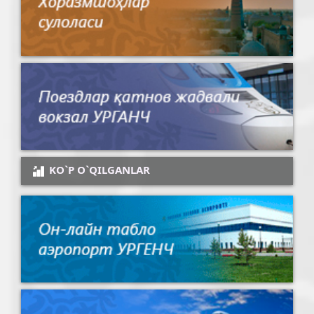
KO`P O`QILGANLAR