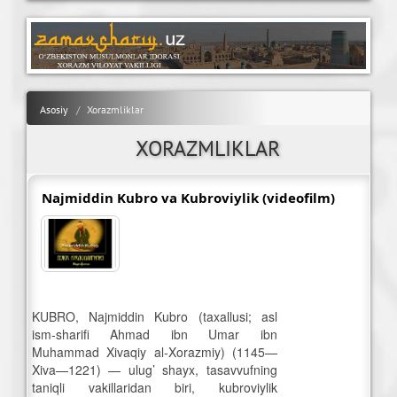
Asosiy
Xorazmliklar
XORAZMLIKLAR
Najmiddin Kubro va Kubroviylik (videofilm)
KUBRO, Najmiddin Kubro (taxallusi; asl
ism-sharifi Ahmad ibn Umar ibn
Muhammad Xivaqiy al-Xorazmiy) (1145—
Xiva—1221) — ulug’ shayx, tasavvufning
taniqli vakillaridan biri, kubroviylik