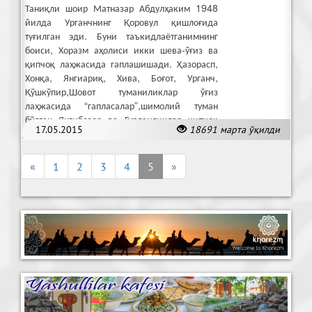
Таниқли шоир Матназар Абдулҳаким 1948
йилда Урганчнинг Қоровул қишлоғида
туғилган эди. Буни таъкидлаётганимнинг
боиси, Хоразм аҳолиси икки шева-ўғиз ва
қипчоқ лаҳжасида гаплашишади. Ҳазорасп,
Хонқа, Янгиариқ, Хива, Боғот, Урганч,
Қўшкўпир,Шовот туманиликлар ўғиз
лаҳжасида “гапласалар”,шимолий туман
бўлган Янгибозор ва Гурланликлар қипчоқ
17.05.2015
18691 марта ўқилди
лаҳжасида “сўйлийди”.
«
1
2
3
4
5
»