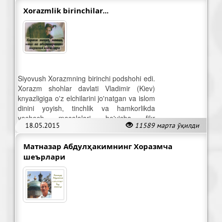
Xorazmlik birinchilar...
Siyovush Xorazmning birinchi podshohi edi.
Xorazm shohlar davlati Vladimir (Kiev)
knyazligiga o'z elchilarini jo'natgan va islom
dinini yoyish, tinchlik va hamkorlikda
yashash masalalari bo'yicha fikr
18.05.2015
11589 марта ўқилди
almashganlar.
Матназар Абдулҳакимнинг Хоразмча
шеърлари