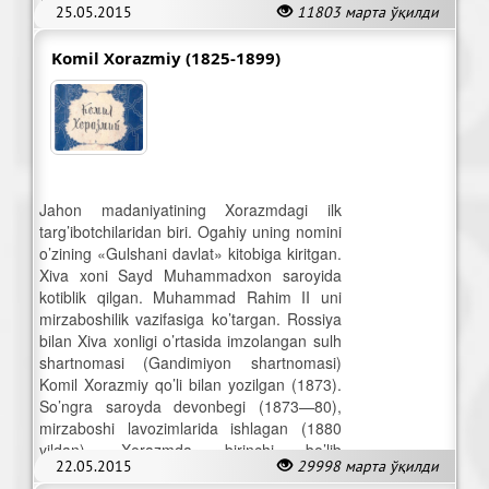
25.05.2015
11803 марта ўқилди
to’liqsiz o’rta maktabga direktorlik qilgan.
Komil Xorazmiy (1825-1899)
Jahon madaniyatining Xorazmdagi ilk
targ’ibotchilaridan biri. Ogahiy uning nomini
o’zining «Gulshani davlat» kitobiga kiritgan.
Xiva xoni Sayd Muhammadxon saroyida
kotiblik qilgan. Muhammad Rahim II uni
mirzaboshilik vazifasiga ko’targan. Rossiya
bilan Xiva xonligi o’rtasida imzolangan sulh
shartnomasi (Gandimiyon shartnomasi)
Komil Xorazmiy qo’li bilan yozilgan (1873).
So’ngra saroyda devonbegi (1873—80),
mirzaboshi lavozimlarida ishlagan (1880
yildan). Xorazmda birinchi bo’lib
22.05.2015
29998 марта ўқилди
bosmaxona tashqil etgan (1880—81).