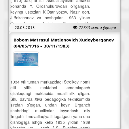
(1970) xalq artisti. Ashula aytishni amakisi
xonanda Y. Olloshukurovdan o’rgangan,
keyingi ustozlari K.Otaniyozov, Nazir qori,
J.Bekchonov va boshqalar. 1963 yildan
Qoraqalpoq davlat filarmoniyasida
28.05.2015
27763 марта ўқилди
yakkaxon xonanda.
Bobom Matrasul Matjonovich Xudoyberganov
(04/05/1916 – 30/11/1983)
1934 yili tuman markazidagi Strelkov nomli
etti yillik maktabni tamomlagach
qishloqdagi maktabida muallimlik qilgan.
Shu davrda Xiva pedagogika texnikumida
sirtdan o’qigan, undan keyin Urganch
shahridagi muallimlar tayyorlash oliy
ilmgohini muvaffaqiyatli tugatgach yana ona
qishlog’iga ishga kelib 1935 yildan 1939
yilgacha 28 - sonli A.S. Pushkin nomli