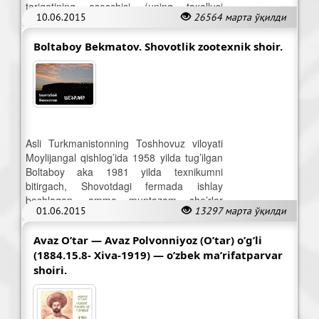
tariqatining asoschisi (uning taxallusi
10.06.2015
26564 марта ўқилди
«dinning ulug’ yulduzi» ma’nosini beradi).
Boltaboy Bekmatov. Shovotlik zootexnik shoir.
Asli Turkmanistonning Toshhovuz viloyati
Moylijangal qishlog’ida 1958 yilda tug’ilgan
Boltaboy aka 1981 yilda texnikumni
bitirgach, Shovotdagi fermada ishlay
boshlagan, ammo muntazam she’rlar
01.06.2015
13297 марта ўқилди
bitardi.
Avaz O’tar — Avaz Polvonniyoz (O’tar) o’g’li
(1884.15.8- Xiva-1919) — o’zbek ma’rifatparvar
shoiri.