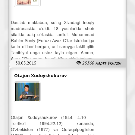
Dastlab maktabda, so’ng Xivadagi Inoqiy
madrasasida o’qidi. 18 yoshlarida shoir
sifatida xalq o’rtasida tanildi. Muhammad
Rahim Soniy (Feruz) Avaz O’tar iste’dodiga
katta e’tibor bergan, uni saroyga taklif qilib
Tabibiyni unga ustoz tayin etgan. Ammo,
Avaz O’tar saroy hayoti bilan chiqisholmay,
30.05.2015
25360 марта ўқилди
uni tark etadi.
Otajon Xudoyshukurov
Otajon Xudoyshukurov (1944. 4.10 —
To’rtko’l — 1994.22.12) — xonanda;
O’zbekiston (1977) va Qoraqalpog’iston