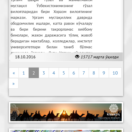
мустақил Ўзбекистонимизнинг гўзал
вилоятларидан бири Хоразм вилоятининг
маркази. Урганч мустақиллик даврида
ободончилик ишлари, катта равон кўчалару
ва бири бирини такрорламас хиёбону
бинолари, жахон даражасига тўлиқ жавоб
берадиган мактаблар, колледжлар, институт
университетлари билан таниб бўлмас
даражада ўзгарди. Янги Урганч кўчасидан
18.10.2016
15717 марта ўқилди
фотолавҳа
«
1
2
3
4
5
6
7
8
9
10
»