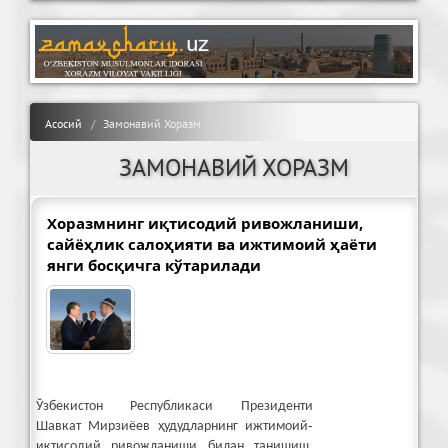
Асосий
Замонавий Хоразм
ЗАМОНАВИЙ ХОРАЗМ
Хоразмнинг иқтисодий ривожланиши,
сайёҳлик салоҳияти ва ижтимоий ҳаёти
янги босқичга кўтарилади
Ўзбекистон Республикаси Президенти
Шавкат Мирзиёев ҳудудларнинг ижтимоий-
иқтисодий ривожланиши билан танишиш,