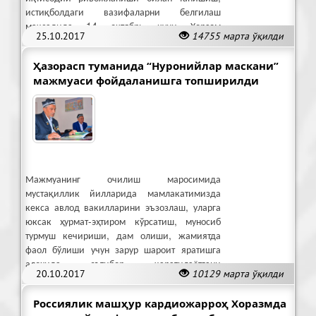
истиқболдаги вазифаларни белгилаш
мақсадида 14 октябрь куни Хоразм
25.10.2017
14755 марта ўқилди
вилоятига келди.
Ҳазорасп туманида “Нуронийлар маскани”
мажмуаси фойдаланишга топширилди
Мажмуанинг очилиш маросимида
мустақиллик йилларида мамлакатимизда
кекса авлод вакилларини эъзозлаш, уларга
юксак ҳурмат-эҳтиром кўрсатиш, муносиб
турмуш кечириши, дам олиши, жамиятда
фаол бўлиши учун зарур шароит яратишга
алоҳида эътибор қаратилаётгани
20.10.2017
10129 марта ўқилди
таъкидланди.
Россиялик машҳур кардиожарроҳ Хоразмда