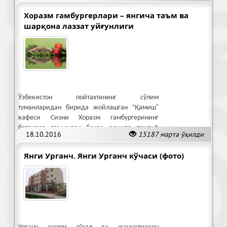
Хоразм гамбургерлари – янгича таъм ва
шарқона лаззат уйғунлиги
Ўзбекистон пойтахтининг сўлим
туманларидан бирида жойлашган “Қамиш”
кафеси Сизни Хоразм гамбургерининг
бетакрор таъмидан баҳра олишга таклиф
18.10.2016
15187 марта ўқилди
этади.
Янги Урганч. Янги Урганч кўчаси (фото)
Урганч шаҳри гўзал ва жаннатмакон