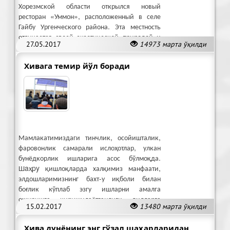
Хорезмской области открылся новый
ресторан «Уммон», расположенный в селе
Гайбу Ургенческого района. Эта местность
отличается своей экзотической природой и
27.05.2017
14973 марта ўқилди
чистым воздухом.
Хивага темир йўл боради
Мамлакатимиздаги тинчлик, осойишталик,
фаровонлик самарали ислоҳотлар, улкан
бунёдкорлик ишларига асос бўлмоқда.
Шaҳpy қишлоқларда халқимиз манфаати,
элдошларимизнинг бахт-у иқболи билан
боғлик кўплаб эзгу ишларни амалга
оширишга киришилаётганлиги дилларга
15.02.2017
13480 марта ўқилди
қувонч бағишлайди.
Хива дунёнинг энг гўзал шаҳарларидан