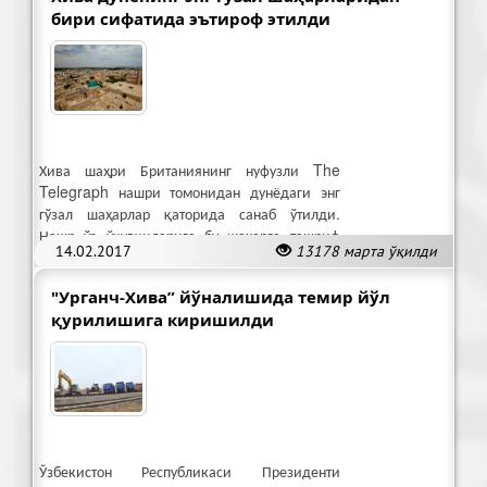
бири сифатида эътироф этилди
Хива шаҳри Британиянинг нуфузли The
Telegraph нашри томонидан дунёдаги энг
гўзал шаҳарлар қаторида санаб ўтилди.
Нашр ўз ўқувчиларига бу шаҳарга ташриф
14.02.2017
13178 марта ўқилди
буюришни тавсия этиб ўтган.
"Урганч-Хива” йўналишида темир йўл
қурилишига киришилди
Ўзбекистон Республикаси Президенти