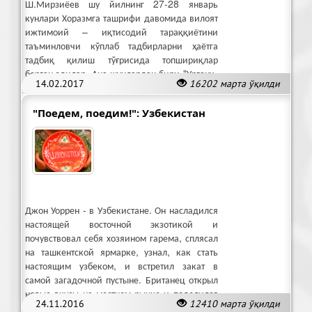
Ш.Мирзиёев шу йилнинг 27-28 январь
кунлари Хоразмга ташрифи давомида вилоят
ижтимоий – иқтисодий тараққиётини
таъминловчи кўплаб тадбирларни ҳаётга
тадбиқ қилиш тўғрисида топшириқлар
берган эдилар. Ана шунлардан бири "Урганч-
14.02.2017
16202 марта ўқилди
Хива” йўналишида темир йўл қурилиши эди.
"Поедем, поедим!": Узбекистан
Джон Уоррен - в Узбекистане. Он насладился
настоящей восточной экзотикой и
почувствовал себя хозяином гарема, сплясал
на ташкентской ярмарке, узнал, как стать
настоящим узбеком, и встретил закат в
самой загадочной пустыне. Британец открыл
новые вкусы на местном рынке и поделился
24.11.2016
12410 марта ўқилди
рецептом вкуснейшего лагмана.