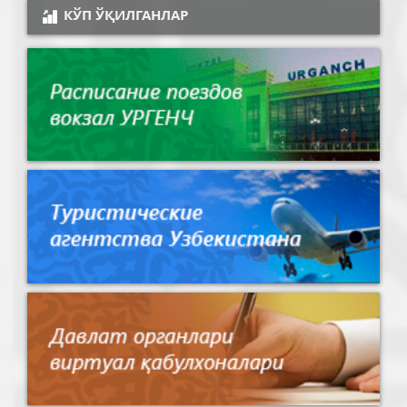
КЎП ЎҚИЛГАНЛАР