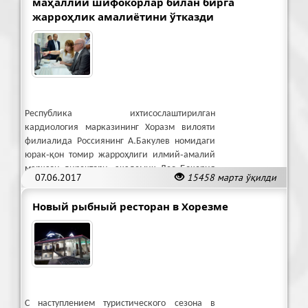
маҳаллий шифокорлар билан бирга
жарроҳлик амалиётини ўтказди
Республика ихтисослаштирилган
кардиология марказининг Хоразм вилояти
филиалида Россиянинг А.Бакулев номидаги
юрак-қон томир жарроҳлиги илмий-амалий
маркази директори, академик Лео Бокерия
07.06.2017
15458 марта ўқилди
иштирокида маҳорат дарслари ўтказилди.
Новый рыбный ресторан в Хорезме
С наступлением туристического сезона в