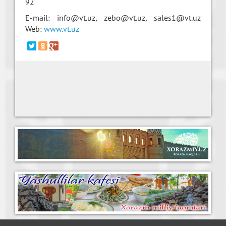
92
E-mail: info@vt.uz, zebo@vt.uz, sales1@vt.uz
Web:
www.vt.uz