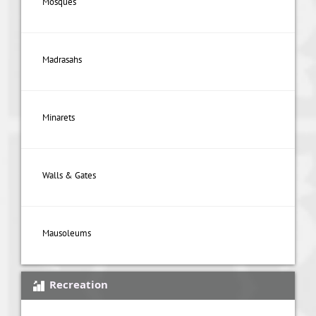
Mosques
Madrasahs
Minarets
Walls & Gates
Mausoleums
Recreation