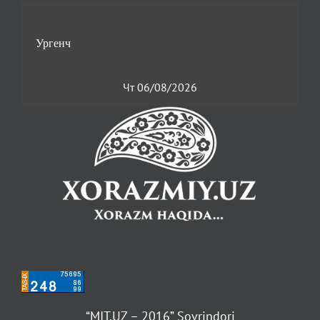
Чт 06/08/2026
“MIT.UZ – 2016” Sovrindori