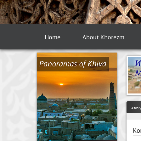
Home
About Khorezm
Asosi
Ко