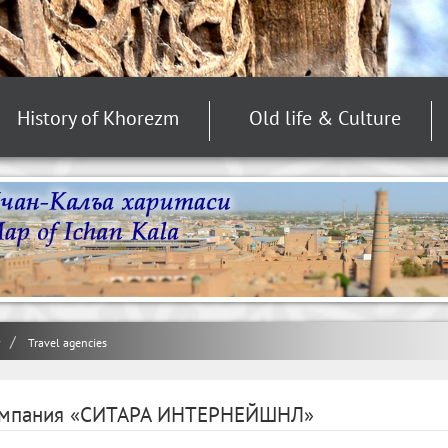
History of Khorezm
Old life & Culture
y
Travel agencies
мпания «СИТАРА ИНТЕРНЕЙШНЛ»