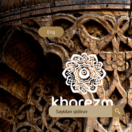
Eng
Rus