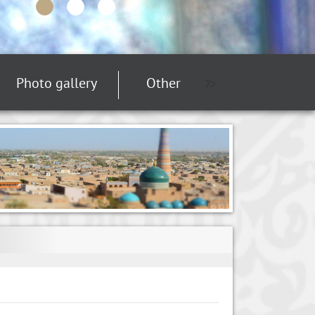
Photo gallery
Other
?>