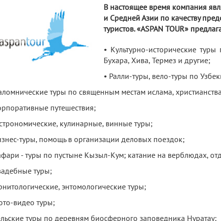
В настоящее время компания явл
и Средней Азии по качеству пред
туристов. «АSPAN TOUR» предлага
• Культурно-исторические туры
Бухара, Хива, Термез и другие;
• Ралли-туры, вело-туры по Узбек
аломнические туры по священным местам ислама, христианства
орпоративные путешествия;
астрономические, кулинарные, винные туры;
изнес-туры, помощь в организации деловых поездок;
афари - туры по пустыне Кызыл-Кум; катание на верблюдах, от
вадебные туры;
рнитологические, энтомологические туры;
ото-видео туры;
ельские туры по деревням биосферного заповедника Нуратау;