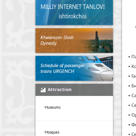
• П
• К
• Г
• Б
Attraction
• С
• С
Museums
• О
• Ф
Mosques
• С