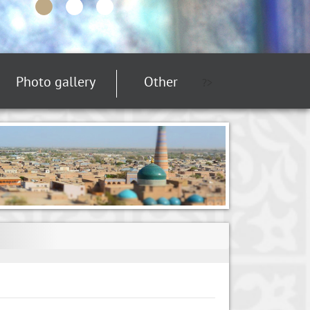
Photo gallery
Other
?>