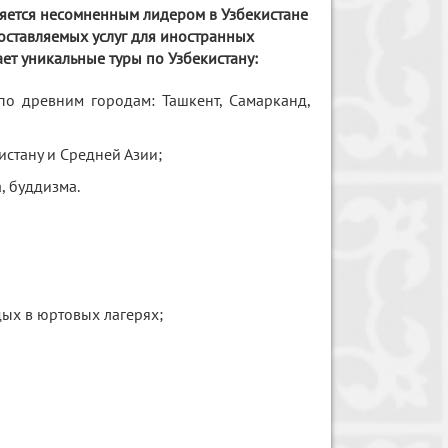
яется несомненным лидером в Узбекистане
оставляемых услуг для иностранных
ет уникальные туры по Узбекистану:
 по древним городам: Ташкент, Самарканд,
истану и Средней Азии;
, буддизма.
дых в юртовых лагерях;