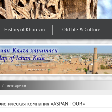
History of Khorezm
Old life & Culture
Travel agencies
ристическая компания «АSPAN TOUR»