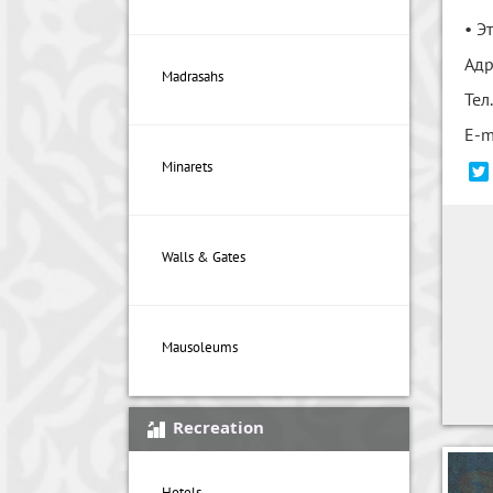
• Э
Адр
Madrasahs
Тел
E-m
Minarets
Walls & Gates
Mausoleums
Recreation
Hotels