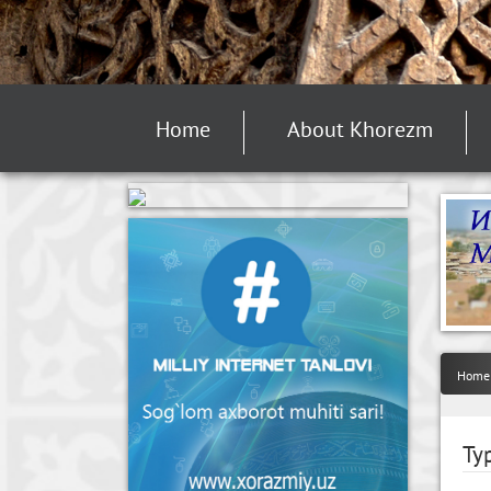
Home
About Khorezm
Home
Ту