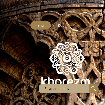
Eng
Rus